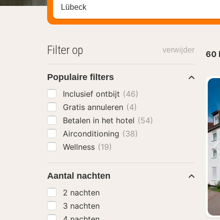
Zoek op hotel, regio of stad
Filter op
verwijder
60
Populaire filters
Inclusief ontbijt
(46)
Gratis annuleren
(4)
Betalen in het hotel
(54)
Airconditioning
(38)
Wellness
(19)
Aantal nachten
2 nachten
3 nachten
4 nachten