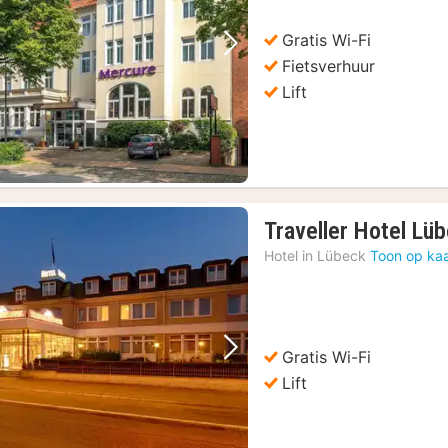
Gratis Wi-Fi
Vorige foto
Volgende foto
Fietsverhuur
Lift
Traveller Hotel Lü
Hotel in
Lübeck
Toon op kaa
Gratis Wi-Fi
Vorige foto
Volgende foto
Lift