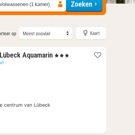
Zoeken
 Volwassenen (1 kamer)
Kaart
orteer op
2
Lübeck Aquamarin
, 3 Sterren
nachten
rt
vanaf
90
€
che centrum van Lübeck