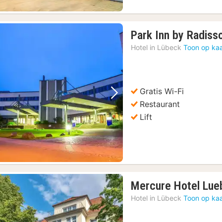
Park Inn by Radiss
Hotel in
Lübeck
Toon op kaa
Gratis Wi-Fi
Vorige foto
Volgende foto
Restaurant
Lift
Mercure Hotel Lue
Hotel in
Lübeck
Toon op kaa