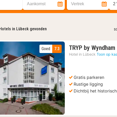
Aankomst
Vertrek
2
Hotels in Lübeck gevonden
s
TRYP by Wyndham 
Goed
7.3
Hotel in
Lübeck
Toon op kaa
Gratis parkeren
Vorige foto
Volgende foto
Rustige ligging
Dichtbij het historis