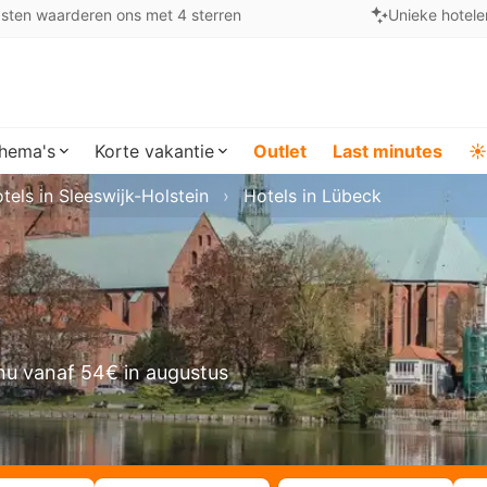
sten waarderen ons met 4 sterren
Unieke hotele
hema's
Korte vakantie
Outlet
Last minutes
☀️
tels in Sleeswijk-Holstein
Hotels in Lübeck
nu vanaf 54€ in augustus