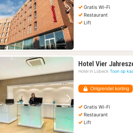
Gratis Wi-Fi
Vorige foto
Volgende foto
Restaurant
Lift
Hotel Vier Jahresz
Hotel in
Lübeck
Toon op kaa
Ontgrendel korting
Vorige foto
Volgende foto
Gratis Wi-Fi
Restaurant
Lift