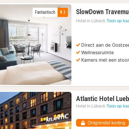
SlowDown Travem
Fantastisch
9.1
Hotel in
Lübeck
Toon op kaa
Direct aan de Oostze
Vorige foto
Volgende foto
Wellnessruimte
Kamers met een sto
Atlantic Hotel Lue
Hotel in
Lübeck
Toon op kaa
Ontgrendel korting