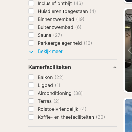
Inclusief ontbijt
(46)
Huisdieren toegestaan
(4)
Binnenzwembad
(19)
Buitenzwembad
(6)
Sauna
(27)
Parkeergelegenheid
(16)
Faciliteiten
Bekijk meer
Kamerfaciliteiten
Balkon
(22)
Ligbad
(1)
Airconditioning
(38)
Terras
(2)
Rolstoelvriendelijk
(4)
Koffie- en theefaciliteiten
(20)