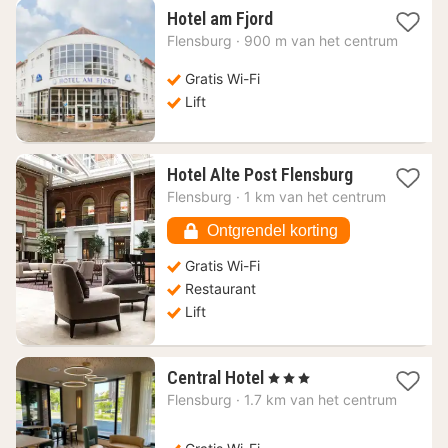
1
Hotel am Fjord
nacht
Flensburg
·
900 m van het centrum
vanaf
105,99
Gratis Wi-Fi
€
Lift
1
Hotel Alte Post Flensburg
nacht
Flensburg
·
1 km van het centrum
vanaf
147,79
Ontgrendel korting
€
Gratis Wi-Fi
Restaurant
Lift
1
Central Hotel
, 3 Sterren
nacht
Flensburg
·
1.7 km van het centrum
vanaf
114,98