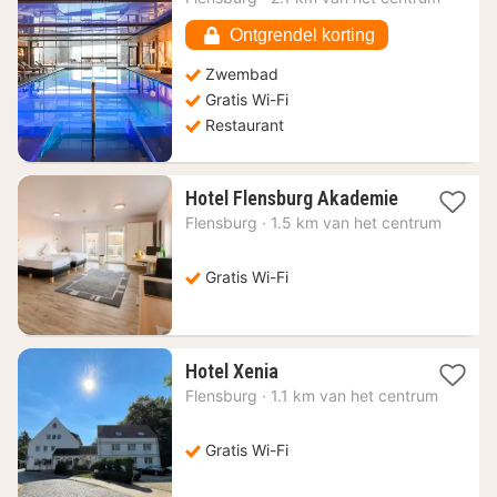
vanaf
272,89
Ontgrendel korting
€
Zwembad
Gratis Wi-Fi
Restaurant
1
Hotel Flensburg Akademie
nacht
Flensburg
·
1.5 km van het centrum
vanaf
85,28
€
Gratis Wi-Fi
1
Hotel Xenia
nacht
Flensburg
·
1.1 km van het centrum
vanaf
136,06
€
Gratis Wi-Fi