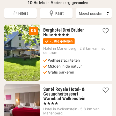
10
Hotels in Marienberg gevonden
Filters
Kaart
Berghotel Drei Brüder
8.5
3
Höhe
, 4 Sterren
nachten
Rustig gelegen
vanaf
80,67
Hotel in
Marienberg
·
2.8 km van het
centrum
€
Wellnessfaciliteiten
Midden in de natuur
Gratis parkeren
Santé Royale Hotel- &
Gesundheitsresort
2
Warmbad Wolkenstein
nachten
, 4 Sterren
vanaf
Hotel in
Wolkenstein
·
5.8 km van
232
Marienberg