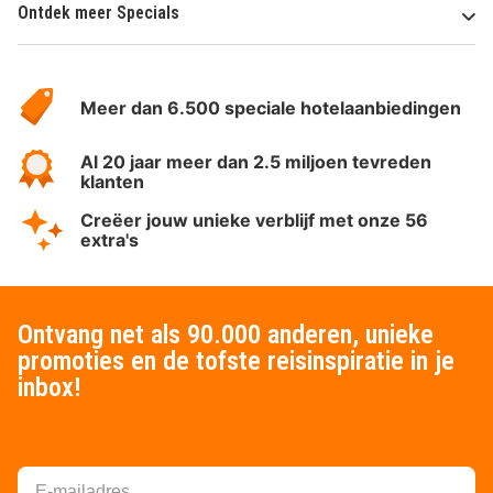
Ontdek meer Specials
Over
HotelSpecials
Meer dan 6.500 speciale hotelaanbiedingen
Al 20 jaar meer dan 2.5 miljoen tevreden
klanten
Creëer jouw unieke verblijf met onze 56
extra's
Ontvang net als 90.000 anderen, unieke
promoties en de tofste reisinspiratie in je
inbox!