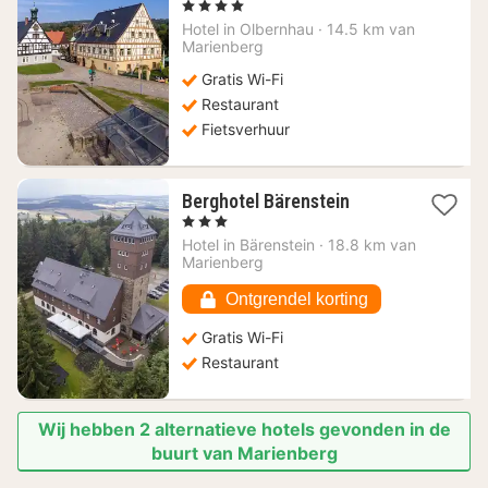
nacht
, 4 Sterren
vanaf
Hotel in
Olbernhau
·
14.5 km van
120,28
Marienberg
€
Gratis Wi-Fi
Restaurant
Fietsverhuur
1
Berghotel Bärenstein
nacht
, 3 Sterren
vanaf
Hotel in
Bärenstein
·
18.8 km van
83,88
Marienberg
€
Ontgrendel korting
Gratis Wi-Fi
Restaurant
Wij hebben 2 alternatieve hotels gevonden in de
buurt van Marienberg