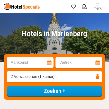
menu
Mijn
favorieten
Hotels in Marienberg
Aankomst
Vertrek
2 Volwassenen (1 kamer)
Zoeken