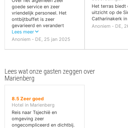
Over het algemeen zeer
,
Het terras biedt
goede service en zeer
uitzicht op de Si
vriendelijk personeel. Het
Catharinakerk in
ontbijtbuffet is zeer
gevarieerd en verandert
Anoniem ‐ DE, 2
dagelijks.
Lees meer
Anoniem ‐ DE, 25 jan 2025
Lees wat onze gasten zeggen over
Marienberg
uit
8.5
Zeer goed
10
Hotel in Marienberg
,
Reis naar Tsjechië en
omgeving zeer
ongecompliceerd en dichtbij.