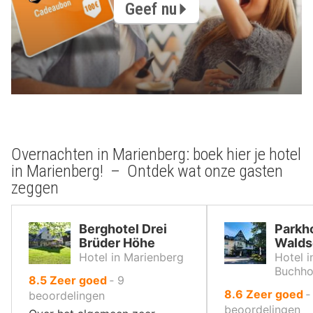
Geef nu
Overnachten in Marienberg: boek hier je hotel
in Marienberg! – Ontdek wat onze gasten
zeggen
Berghotel Drei
Parkh
Brüder Höhe
Walds
Hotel in Marienberg
Hotel 
Buchho
uit
8.5
Zeer goed
‐
9
uit
8.6
Zeer goed
10
beoordelingen
10
beoordelingen
,