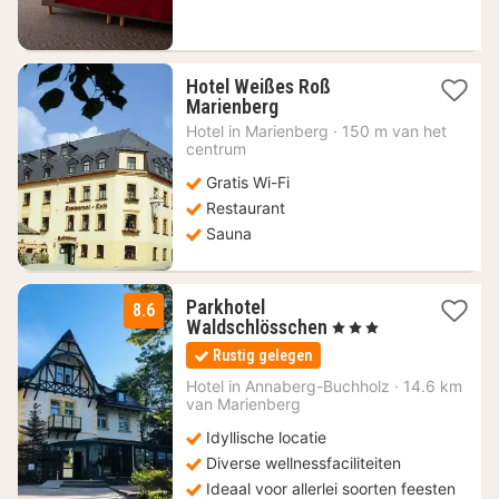
€
Hotel Weißes Roß
1
Marienberg
nacht
Hotel in
Marienberg
·
150 m van het
vanaf
centrum
117,19
Gratis Wi-Fi
€
Restaurant
Sauna
Parkhotel
8.6
3
Waldschlösschen
, 3 Sterren
nachten
Rustig gelegen
vanaf
90
Hotel in
Annaberg-Buchholz
·
14.6 km
van Marienberg
€
Idyllische locatie
Diverse wellnessfaciliteiten
Ideaal voor allerlei soorten feesten