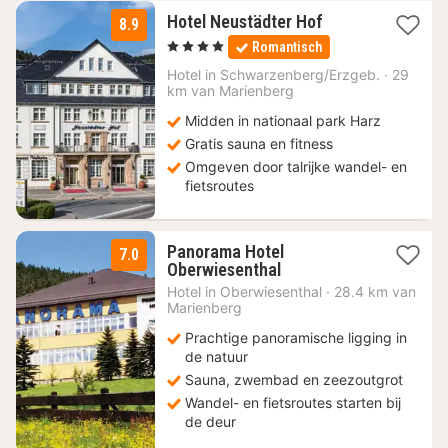
1
Hotel Neustädter Hof
8.9
nacht
, 4 Sterren
Romantisch
vanaf
126
Hotel in
Schwarzenberg/Erzgeb.
·
29
km van Marienberg
€
Midden in nationaal park Harz
Gratis sauna en fitness
Omgeven door talrijke wandel- en
fietsroutes
Panorama Hotel
7.0
1
Oberwiesenthal
nacht
Hotel in
Oberwiesenthal
·
28.4 km van
vanaf
Marienberg
69
Prachtige panoramische ligging in
€
de natuur
Sauna, zwembad en zeezoutgrot
Wandel- en fietsroutes starten bij
de deur