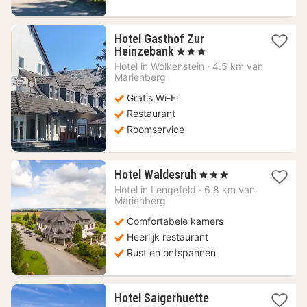
Hotel Gasthof Zur
1
Heinzebank
, 3 Sterren
nacht
Hotel in
Wolkenstein
·
4.5 km van
vanaf
Marienberg
71,03
Gratis Wi-Fi
€
Restaurant
Roomservice
1
Hotel Waldesruh
, 3 Sterren
nacht
Hotel in
Lengefeld
·
6.8 km van
vanaf
Marienberg
85,50
Comfortabele kamers
€
Heerlijk restaurant
Rust en ontspannen
1
Hotel Saigerhuette