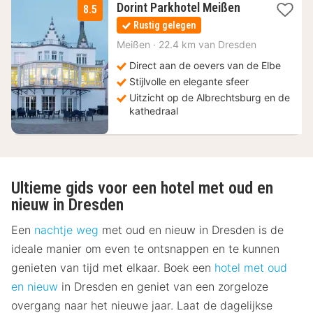
1
Dorint Parkhotel Meißen
8.5
nacht
Rustig gelegen
vanaf
153
Meißen
·
22.4 km van Dresden
€
Direct aan de oevers van de Elbe
Stijlvolle en elegante sfeer
Uitzicht op de Albrechtsburg en de
kathedraal
Ultieme gids voor een hotel met oud en
nieuw in Dresden
Een
nachtje weg
met oud en nieuw in Dresden is de
ideale manier om even te ontsnappen en te kunnen
genieten van tijd met elkaar. Boek een
hotel met oud
en nieuw
in Dresden en geniet van een zorgeloze
overgang naar het nieuwe jaar. Laat de dagelijkse