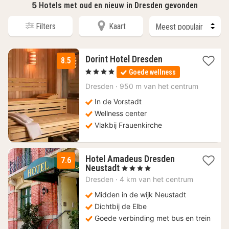
5
Hotels met oud en nieuw in Dresden gevonden
Filters
Kaart
1
Dorint Hotel Dresden
8.5
nacht
, 4 Sterren
Goede wellness
vanaf
277,61
Dresden
·
950 m van het centrum
€
In de Vorstadt
Wellness center
Vlakbij Frauenkirche
Hotel Amadeus Dresden
7.6
1
Neustadt
, 4 Sterren
nacht
Dresden
·
4 km van het centrum
vanaf
200,34
Midden in de wijk Neustadt
€
Dichtbij de Elbe
Goede verbinding met bus en trein