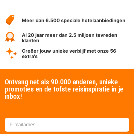
Over
HotelSpecials
Meer dan 6.500 speciale hotelaanbiedingen
Al 20 jaar meer dan 2.5 miljoen tevreden
klanten
Creëer jouw unieke verblijf met onze 56
extra's
Ontvang net als 90.000 anderen, unieke
promoties en de tofste reisinspiratie in je
inbox!