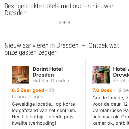
Best geboekte hotels met oud en nieuw in
Dresden.
Nieuwjaar vieren in Dresden – Ontdek wat
onze gasten zeggen
Dorint Hotel
Hotel
Dresden
Dresd
Hotel in Dresden
Hotel 
uit
uit
8.5
Zeer goed
‐
20
7.6
Goed
‐
12
be
10
10
beoordelingen
Goede locatie, d
,
,
Geweldige locatie... op korte
voor de deur, 12
loopafstand van het centrum.
Carolabrücke Pa
Heerlijk ontbijt... goede prijs-
helemaal ok. Gr
kwaliteitverhouding!
kamer ok, ontbijt