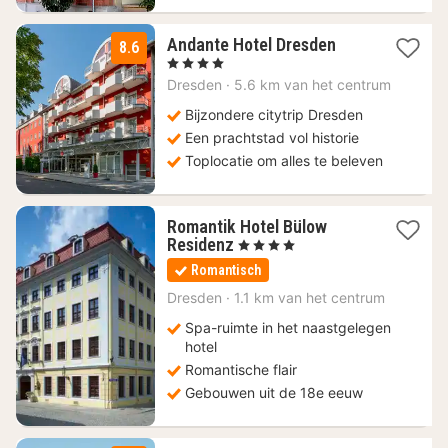
1
Andante Hotel Dresden
8.6
nacht
, 4 Sterren
vanaf
Dresden
·
5.6 km van het centrum
142,90
€
Bijzondere citytrip Dresden
Een prachtstad vol historie
Toplocatie om alles te beleven
Romantik Hotel Bülow
1
Residenz
, 4 Sterren
nacht
Romantisch
vanaf
359,34
Dresden
·
1.1 km van het centrum
€
Spa-ruimte in het naastgelegen
hotel
Romantische flair
Gebouwen uit de 18e eeuw