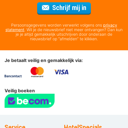
Voor de nieuws
Schrijf mij in
Persoonsgegevens worden verwerkt volgens ons
privacy
statement
. Wil je de nieuwsbrief niet meer ontvangen? Dan kun
je je altijd gemakkelijk uitschrijven door onderaan de
nieuwsbrief op “afmelden” te klikken.
Je betaalt veilig en gemakkelijk via:
Veilig boeken
Service
HotelSpecials