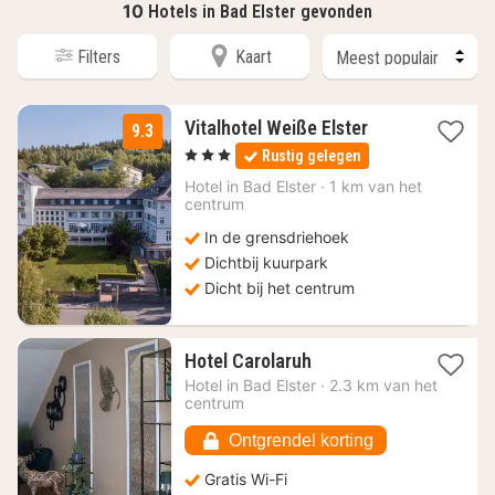
10
Hotels in Bad Elster gevonden
Filters
Kaart
1
Vitalhotel Weiße Elster
9.3
nacht
, 3 Sterren
Rustig gelegen
vanaf
138
Hotel in
Bad Elster
·
1 km van het
centrum
€
In de grensdriehoek
Dichtbij kuurpark
Dicht bij het centrum
1
Hotel Carolaruh
nacht
Hotel in
Bad Elster
·
2.3 km van het
vanaf
centrum
69,78
€
Ontgrendel korting
Gratis Wi-Fi