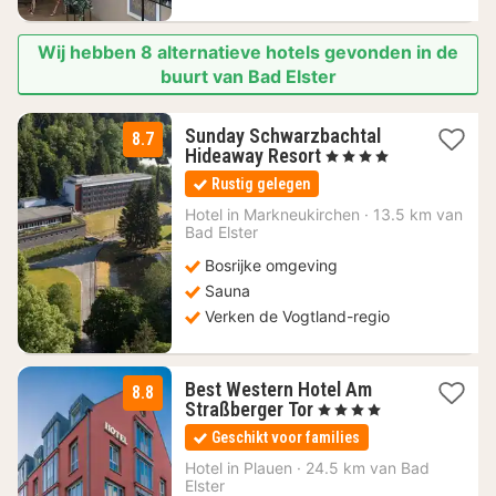
Wij hebben 8 alternatieve hotels gevonden in de
buurt van Bad Elster
Sunday Schwarzbachtal
8.7
1
Hideaway Resort
, 4 Sterren
nacht
Rustig gelegen
vanaf
60,14
Hotel in
Markneukirchen
·
13.5 km van
Bad Elster
€
Bosrijke omgeving
Sauna
Verken de Vogtland-regio
Best Western Hotel Am
8.8
1
Straßberger Tor
, 4 Sterren
nacht
Geschikt voor families
vanaf
104
Hotel in
Plauen
·
24.5 km van Bad
Elster
€