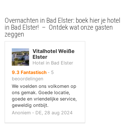
Overnachten in Bad Elster: boek hier je hotel
in Bad Elster! – Ontdek wat onze gasten
zeggen
Vitalhotel Weiße
Elster
Hotel in Bad Elster
uit
9.3
Fantastisch
‐
5
10
beoordelingen
,
We voelden ons volkomen op
ons gemak. Goede locatie,
goede en vriendelijke service,
geweldig ontbijt.
Anoniem ‐ DE, 28 aug 2024