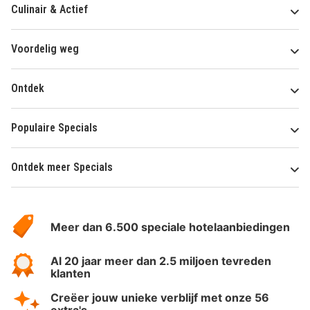
Culinair & Actief
Voordelig weg
Ontdek
Populaire Specials
Ontdek meer Specials
Over
HotelSpecials
Meer dan 6.500 speciale hotelaanbiedingen
Al 20 jaar meer dan 2.5 miljoen tevreden
klanten
Creëer jouw unieke verblijf met onze 56
extra's