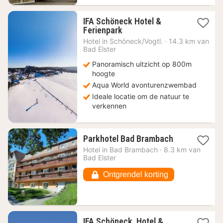
IFA Schöneck Hotel &
2
Ferienpark
nachten
Hotel in
Schöneck/Vogtl.
·
14.3 km van
vanaf
Bad Elster
64,90
Panoramisch uitzicht op 800m
€
hoogte
Aqua World avonturenzwembad
Ideale locatie om de natuur te
verkennen
1
Parkhotel Bad Brambach
nacht
Hotel in
Bad Brambach
·
8.3 km van
vanaf
Bad Elster
89,58
€
Ontgrendel korting
IFA Schöneck, Hotel &