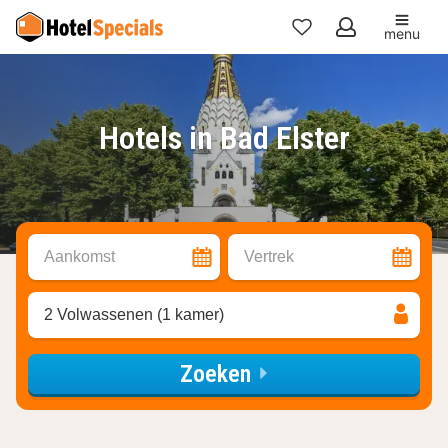
menu
Mijn
favorieten
Hotels in Bad Elster
Aankomst
Vertrek
2 Volwassenen (1 kamer)
Zoeken