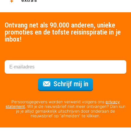
Ontvang net als 90.000 anderen, unieke
promoties en de tofste reisinspiratie in je
inbox!
Voor de nieuws
Schrijf mij in
Persoonsgegevens worden verwerkt volgens ons
privacy
statement
. Wil je de nieuwsbrief niet meer ontvangen? Dan kun
je je altijd gemakkelijk uitschrijven door onderaan de
nieuwsbrief op “afmelden” te klikken.