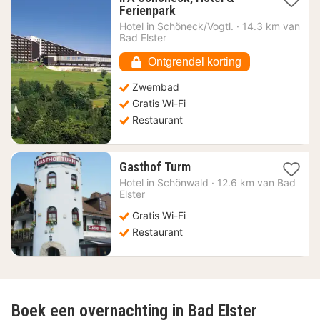
1
Ferienpark
nacht
Hotel in
Schöneck/Vogtl.
·
14.3 km van
vanaf
Bad Elster
71,12
€
Ontgrendel korting
Zwembad
Gratis Wi-Fi
Restaurant
1
Gasthof Turm
nacht
Hotel in
Schönwald
·
12.6 km van Bad
vanaf
Elster
67,29
Gratis Wi-Fi
€
Restaurant
Boek een overnachting in Bad Elster