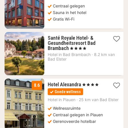
Centraal gelegen
Sauna in het hotel
Gratis Wi-Fi
Santé Royale Hotel- &
Gesundheitsresort Bad
2
Brambach
, 4 Sterren
nachten
Hotel in
Bad Brambach
·
8.2 km van
vanaf
Bad Elster
222
€
1
Hotel Alexandra
, 4 Sterren
8.6
nacht
Goede wellness
vanaf
110,88
Hotel in
Plauen
·
25 km van Bad Elster
€
Wellnessruimte
Centraal gelegen in Plauen
Gerenoveerde hotelbar