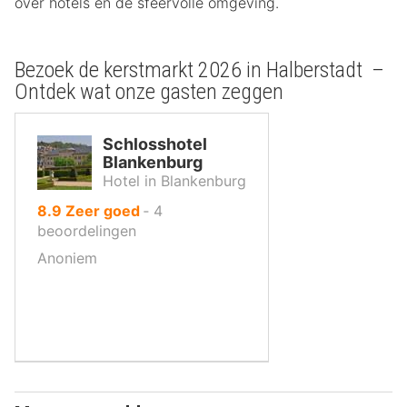
over hotels en de sfeervolle omgeving.
Bezoek de kerstmarkt 2026 in Halberstadt –
Ontdek wat onze gasten zeggen
Schlosshotel
Blankenburg
Hotel in Blankenburg
uit
8.9
Zeer goed
‐
4
10
beoordelingen
,
Anoniem