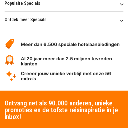
Populaire Specials
Ontdek meer Specials
Over
HotelSpecials
Meer dan 6.500 speciale hotelaanbiedingen
Al 20 jaar meer dan 2.5 miljoen tevreden
klanten
Creëer jouw unieke verblijf met onze 56
extra's
Ontvang net als 90.000 anderen, unieke
promoties en de tofste reisinspiratie in je
inbox!