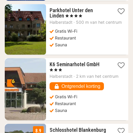
Parkhotel Unter den
1
Linden
, 4 Sterren
nacht
Halberstadt
·
500 m van het centrum
vanaf
91,02
Gratis Wi-Fi
€
Restaurant
Sauna
1
K6 Seminarhotel GmbH
nacht
, 3 Sterren
vanaf
Halberstadt
·
2 km van het centrum
72,64
€
Ontgrendel korting
Gratis Wi-Fi
Restaurant
Sauna
Schlosshotel Blankenburg
8.9