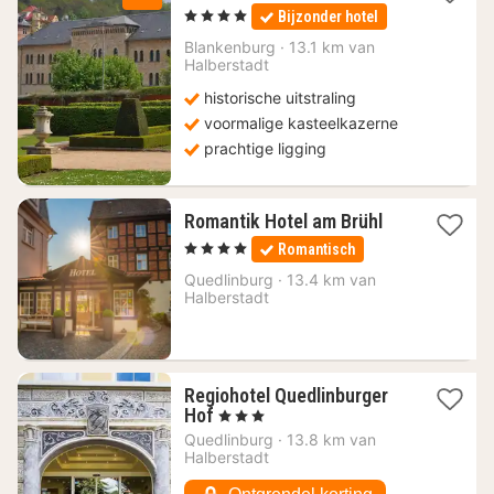
1
, 4 Sterren
Bijzonder hotel
nacht
vanaf
Blankenburg
·
13.1 km van
166,10
Halberstadt
€
historische uitstraling
voormalige kasteelkazerne
prachtige ligging
1
Romantik Hotel am Brühl
nacht
, 4 Sterren
Romantisch
vanaf
166
Quedlinburg
·
13.4 km van
Halberstadt
€
Regiohotel Quedlinburger
1
Hof
, 3 Sterren
nacht
Quedlinburg
·
13.8 km van
vanaf
Halberstadt
85,29
€