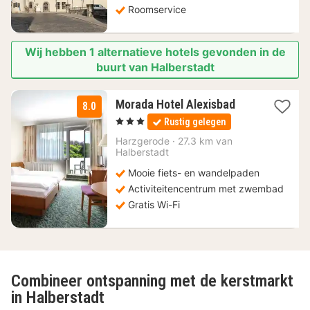
Roomservice
Wij hebben 1 alternatieve hotels gevonden in de
buurt van Halberstadt
3
Morada Hotel Alexisbad
8.0
nachten
, 3 Sterren
Rustig gelegen
vanaf
72,67
Harzgerode
·
27.3 km van
Halberstadt
€
Mooie fiets- en wandelpaden
Activiteitencentrum met zwembad
Gratis Wi-Fi
Combineer ontspanning met de kerstmarkt
in Halberstadt