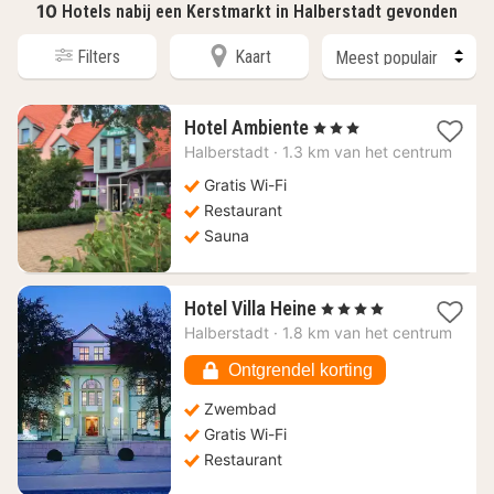
10
Hotels nabij een Kerstmarkt in Halberstadt gevonden
Filters
Kaart
1
Hotel Ambiente
, 3 Sterren
nacht
Halberstadt
·
1.3 km van het centrum
vanaf
62,50
Gratis Wi-Fi
€
Restaurant
Sauna
1
Hotel Villa Heine
, 4 Sterren
nacht
Halberstadt
·
1.8 km van het centrum
vanaf
142,78
Ontgrendel korting
€
Zwembad
Gratis Wi-Fi
Restaurant