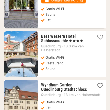
Ontgrendel korting
Gratis Wi-Fi
Sauna
Lift
Best Western Hotel
1
Schlossmuehle
, 4 Sterren
nacht
Quedlinburg
·
13.3 km van
vanaf
Halberstadt
125,86
Gratis Wi-Fi
€
Restaurant
Sauna
Wyndham Garden
1
Quedlinburg Stadtschloss
nacht
Quedlinburg
·
13 km van Halberstadt
vanaf
92,24
Gratis Wi-Fi
€
Lift