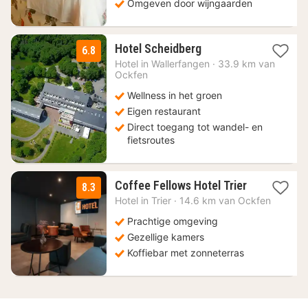
Omgeven door wijngaarden
1
Hotel Scheidberg
6.8
nacht
Hotel in
Wallerfangen
·
33.9 km van
vanaf
Ockfen
69
Wellness in het groen
€
Eigen restaurant
Direct toegang tot wandel- en
fietsroutes
1
Coffee Fellows Hotel Trier
8.3
nacht
Hotel in
Trier
·
14.6 km van Ockfen
vanaf
92,25
Prachtige omgeving
€
Gezellige kamers
Koffiebar met zonneterras