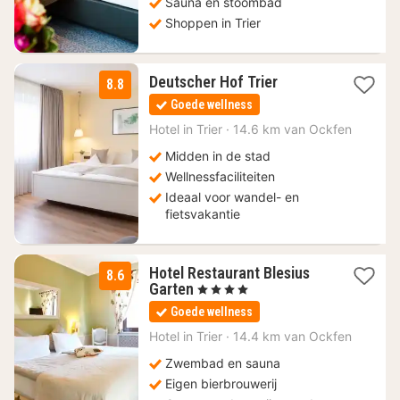
Sauna en stoombad
Shoppen in Trier
3
Deutscher Hof Trier
8.8
nachten
Goede wellness
vanaf
114,01
Hotel in
Trier
·
14.6 km van Ockfen
€
Midden in de stad
Wellnessfaciliteiten
Ideaal voor wandel- en
fietsvakantie
Hotel Restaurant Blesius
8.6
1
Garten
, 4 Sterren
nacht
Goede wellness
vanaf
141,44
Hotel in
Trier
·
14.4 km van Ockfen
€
Zwembad en sauna
Eigen bierbrouwerij