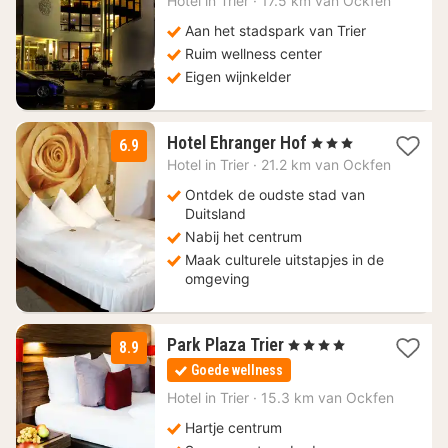
156
Hotel in
Trier
·
17.5 km van Ockfen
€
Aan het stadspark van Trier
Ruim wellness center
Eigen wijnkelder
1
Hotel Ehranger Hof
, 3 Sterren
6.9
nacht
Hotel in
Trier
·
21.2 km van Ockfen
vanaf
113,85
Ontdek de oudste stad van
€
Duitsland
Nabij het centrum
Maak culturele uitstapjes in de
omgeving
1
Park Plaza Trier
, 4 Sterren
8.9
nacht
Goede wellness
vanaf
182,60
Hotel in
Trier
·
15.3 km van Ockfen
€
Hartje centrum