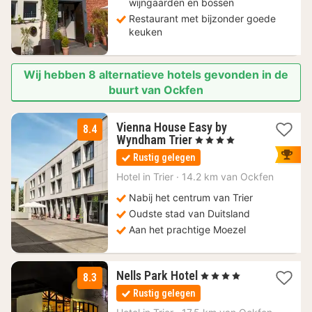
wijngaarden en bossen
Restaurant met bijzonder goede
keuken
Wij hebben 8 alternatieve hotels gevonden in de
buurt van Ockfen
Vienna House Easy by
8.4
1
Wyndham Trier
, 4 Sterren
nacht
Rustig gelegen
vanaf
108,20
Hotel in
Trier
·
14.2 km van Ockfen
€
Nabij het centrum van Trier
Oudste stad van Duitsland
Aan het prachtige Moezel
2
Nells Park Hotel
, 4 Sterren
8.3
nachten
Rustig gelegen
vanaf