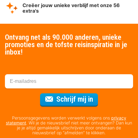
Creëer jouw unieke verblijf met onze 56
extra's
Ontvang net als 90.000 anderen, unieke
promoties en de tofste reisinspiratie in je
inbox!
Voor de nieuws
Schrijf mij in
Persoonsgegevens worden verwerkt volgens ons
privacy
statement
. Wil je de nieuwsbrief niet meer ontvangen? Dan kun
je je altijd gemakkelijk uitschrijven door onderaan de
nieuwsbrief op “afmelden” te klikken.