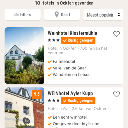
10
Hotels in Ockfen gevonden
Filters
Kaart
1
Weinhotel Klostermühle
nacht
, 3 Sterren
Rustig gelegen
vanaf
166,75
Hotel in
Ockfen
·
700 m van het
centrum
€
Familiehotel
Vallei van de Saar
Wandelen en fietsen
1
WEINhotel Ayler Kupp
9.5
nacht
, 3 Sterren
Rustig gelegen
vanaf
127
Hotel in
Ayl
·
2.6 km van Ockfen
€
Een echt wijnhotel
Omgeven door idyllische