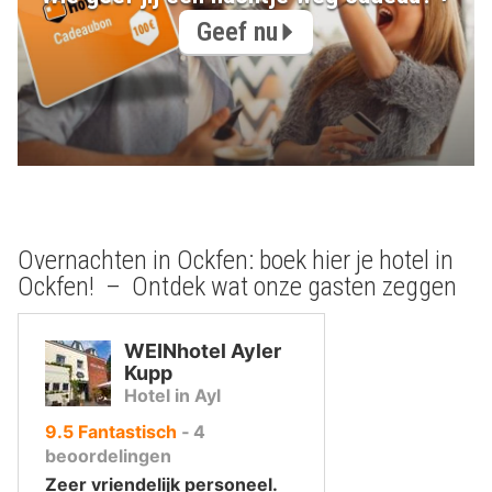
Geef nu
Overnachten in Ockfen: boek hier je hotel in
Ockfen! – Ontdek wat onze gasten zeggen
WEINhotel Ayler
Kupp
Hotel in Ayl
uit
9.5
Fantastisch
‐
4
10
beoordelingen
,
Zeer vriendelijk personeel.