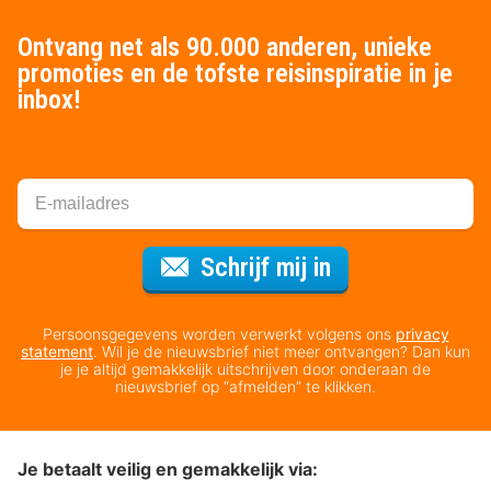
Ontvang net als 90.000 anderen, unieke
promoties en de tofste reisinspiratie in je
inbox!
Voor de nieuws
Schrijf mij in
Persoonsgegevens worden verwerkt volgens ons
privacy
statement
. Wil je de nieuwsbrief niet meer ontvangen? Dan kun
je je altijd gemakkelijk uitschrijven door onderaan de
nieuwsbrief op “afmelden” te klikken.
Je betaalt veilig en gemakkelijk via: