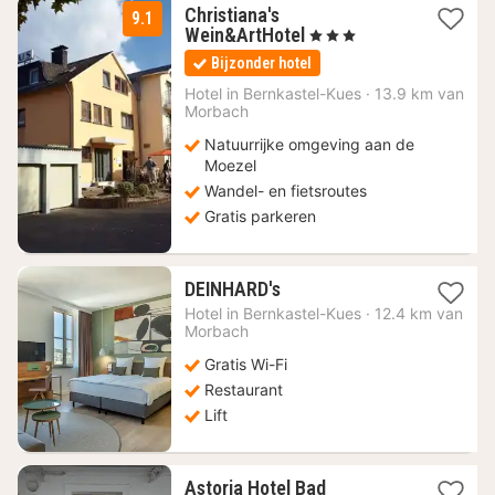
Christiana's
9.1
1
Wein&ArtHotel
, 3 Sterren
nacht
Bijzonder hotel
vanaf
139
Hotel in
Bernkastel-Kues
·
13.9 km van
Morbach
€
Natuurrijke omgeving aan de
Moezel
Wandel- en fietsroutes
Gratis parkeren
1
DEINHARD's
nacht
Hotel in
Bernkastel-Kues
·
12.4 km van
vanaf
Morbach
228,53
Gratis Wi-Fi
€
Restaurant
Lift
Astoria Hotel Bad