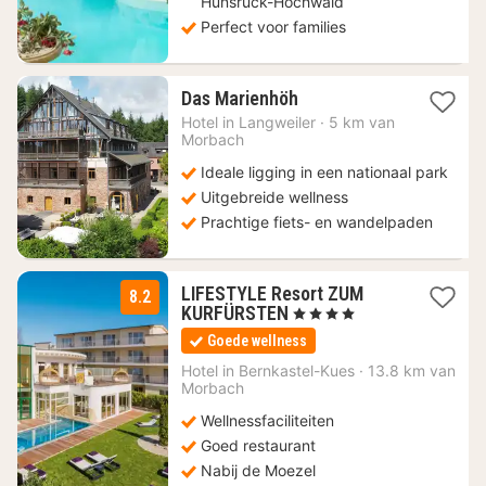
Hunsrück-Hochwald
Perfect voor families
3
Das Marienhöh
nachten
Hotel in
Langweiler
·
5 km van
vanaf
Morbach
146
Ideale ligging in een nationaal park
€
Uitgebreide wellness
Prachtige fiets- en wandelpaden
LIFESTYLE Resort ZUM
8.2
1
KURFÜRSTEN
, 4 Sterren
nacht
Goede wellness
vanaf
256
Hotel in
Bernkastel-Kues
·
13.8 km van
Morbach
€
Wellnessfaciliteiten
Goed restaurant
Nabij de Moezel