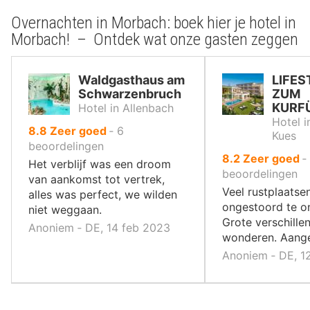
Overnachten in Morbach: boek hier je hotel in
Morbach! – Ontdek wat onze gasten zeggen
Waldgasthaus am
LIFES
Schwarzenbruch
ZUM
KURF
Hotel in Allenbach
Hotel i
uit
8.8
Zeer goed
‐
6
Kues
10
beoordelingen
uit
8.2
Zeer goed
‐
,
Het verblijf was een droom
10
beoordelingen
van aankomst tot vertrek,
,
Veel rustplaats
alles was perfect, we wilden
ongestoord te o
niet weggaan.
Grote verschille
Anoniem ‐ DE, 14 feb 2023
wonderen. Aange
Anoniem ‐ DE, 1