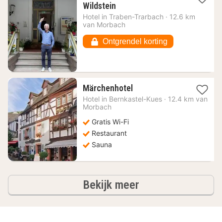
1
Wildstein
nacht
Hotel in
Traben-Trarbach
·
12.6 km
vanaf
van Morbach
81,21
€
Ontgrendel korting
1
Märchenhotel
nacht
Hotel in
Bernkastel-Kues
·
12.4 km van
vanaf
Morbach
116,22
Gratis Wi-Fi
€
Restaurant
Sauna
hotels
Bekijk meer