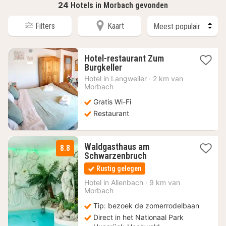
24
Hotels in Morbach gevonden
Filters
Kaart
Hotel-restaurant Zum
1
Burgkeller
nacht
Hotel in
Langweiler
·
2 km van
vanaf
Morbach
121,50
Gratis Wi-Fi
€
Restaurant
Waldgasthaus am
8.8
1
Schwarzenbruch
nacht
Rustig gelegen
vanaf
136
Hotel in
Allenbach
·
9 km van
Morbach
€
Tip: bezoek de zomerrodelbaan
Direct in het Nationaal Park