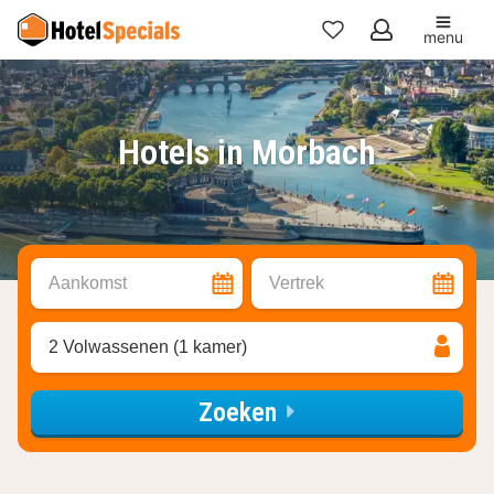
menu
Mijn
favorieten
Hotels in Morbach
Aankomst
Vertrek
2 Volwassenen (1 kamer)
Zoeken