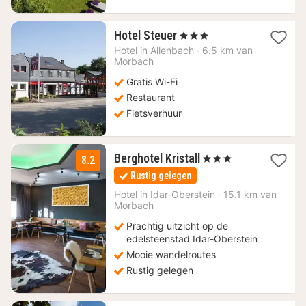
1
Hotel Steuer
, 3 Sterren
nacht
Hotel in
Allenbach
·
6.5 km van
vanaf
Morbach
100,21
Gratis Wi-Fi
€
Restaurant
Fietsverhuur
1
Berghotel Kristall
, 3 Sterren
8.2
nacht
Rustig gelegen
vanaf
120
Hotel in
Idar-Oberstein
·
15.1 km van
Morbach
€
Prachtig uitzicht op de
edelsteenstad Idar-Oberstein
Mooie wandelroutes
Rustig gelegen