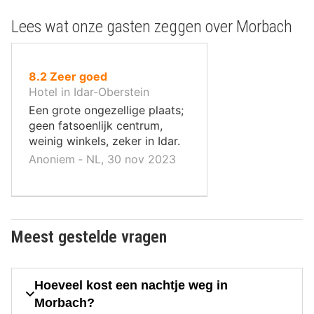
Lees wat onze gasten zeggen over Morbach
uit
8.2
Zeer goed
10
Hotel in Idar-Oberstein
,
Een grote ongezellige plaats;
geen fatsoenlijk centrum,
weinig winkels, zeker in Idar.
Anoniem ‐ NL, 30 nov 2023
Meest gestelde vragen
Hoeveel kost een nachtje weg in
Morbach?