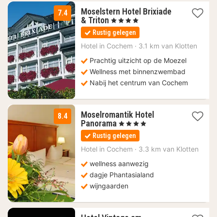
Moselstern Hotel Brixiade
7.4
1
& Triton
, 4 Sterren
nacht
Rustig gelegen
vanaf
146,56
Hotel in
Cochem
·
3.1 km van Klotten
€
Prachtig uitzicht op de Moezel
Wellness met binnenzwembad
Nabij het centrum van Cochem
Moselromantik Hotel
8.4
1
Panorama
, 4 Sterren
nacht
Rustig gelegen
vanaf
165
Hotel in
Cochem
·
3.3 km van Klotten
€
wellness aanwezig
dagje Phantasialand
wijngaarden