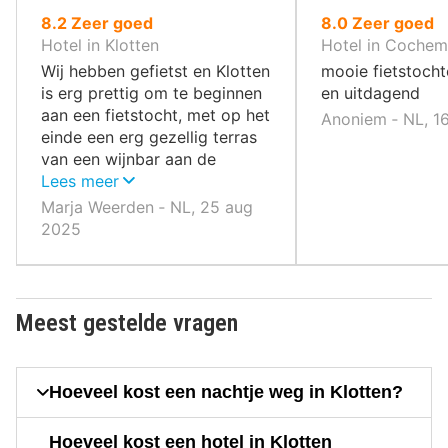
uit
uit
8.2
Zeer goed
8.0
Zeer goed
10
10
Hotel in Klotten
Hotel in Cochem
,
,
Wij hebben gefietst en Klotten
mooie fietstocht
is erg prettig om te beginnen
en uitdagend
aan een fietstocht, met op het
Anoniem ‐ NL, 1
einde een erg gezellig terras
van een wijnbar aan de
Moezel Allemaal op 100 meter
Lees meer
van het hotel
Marja Weerden ‐ NL, 25 aug
2025
Meest gestelde vragen
Hoeveel kost een nachtje weg in Klotten?
Hoeveel kost een hotel in Klotten