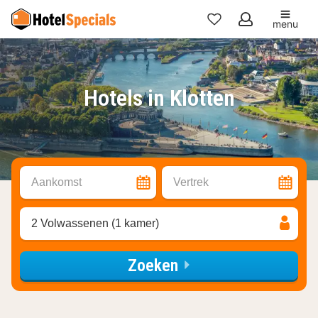
menu
Mijn
favorieten
Hotels in Klotten
Aankomst
Vertrek
2 Volwassenen (1 kamer)
Zoeken