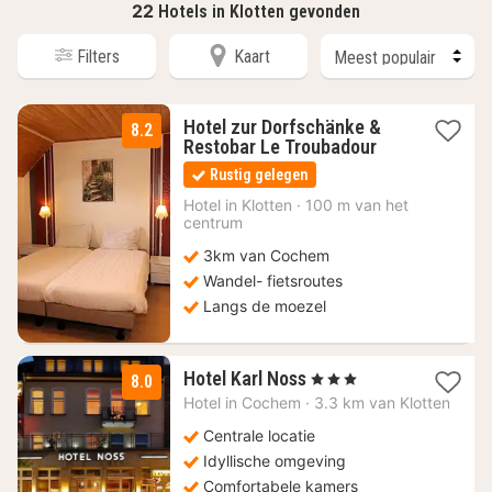
22
Hotels in Klotten gevonden
Filters
Kaart
Hotel zur Dorfschänke &
8.2
1
Restobar Le Troubadour
nacht
Rustig gelegen
vanaf
110
Hotel in
Klotten
·
100 m van het
centrum
€
3km van Cochem
Wandel- fietsroutes
Langs de moezel
3
Hotel Karl Noss
, 3 Sterren
8.0
nachten
Hotel in
Cochem
·
3.3 km van Klotten
vanaf
86,67
Centrale locatie
€
Idyllische omgeving
Comfortabele kamers