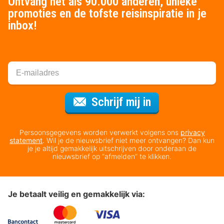
Ontvang net als 90.000 anderen, unieke
promoties en de tofste reisinspiratie in je
inbox!
Voor de nieuws
Schrijf mij in
Persoonsgegevens worden verwerkt volgens ons
privacy
statement
. Wil je de nieuwsbrief niet meer ontvangen? Dan kun
je je altijd gemakkelijk uitschrijven door onderaan de
nieuwsbrief op “afmelden” te klikken.
Je betaalt veilig en gemakkelijk via: