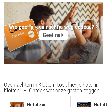
Wie geef jij een nachtje weg cadeau?
Geef nu
Overnachten in Klotten: boek hier je hotel in
Klotten! – Ontdek wat onze gasten zeggen
Hotel zur
Hotel 