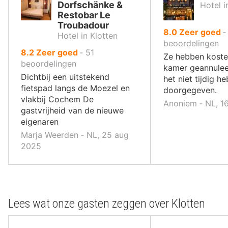
Dorfschänke &
Hotel 
Restobar Le
Troubadour
uit
8.0
Zeer goed
Hotel in Klotten
10
beoordelingen
uit
8.2
Zeer goed
‐
51
,
Ze hebben koste
10
beoordelingen
kamer geannuleer
,
Dichtbij een uitstekend
het niet tijdig he
fietspad langs de Moezel en
doorgegeven.
vlakbij Cochem De
Anoniem ‐ NL, 1
gastvrijheid van de nieuwe
eigenaren
Marja Weerden ‐ NL, 25 aug
2025
Lees wat onze gasten zeggen over Klotten