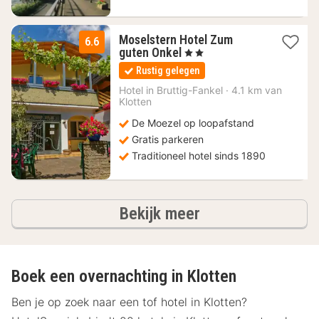
Moselstern Hotel Zum
6.6
1
guten Onkel
, 2 Sterren
nacht
Rustig gelegen
vanaf
81,77
Hotel in
Bruttig-Fankel
·
4.1 km van
Klotten
€
De Moezel op loopafstand
Gratis parkeren
Traditioneel hotel sinds 1890
hotels
Bekijk meer
Boek een overnachting in Klotten
Ben je op zoek naar een tof hotel in Klotten?