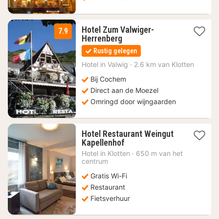
Hotel Zum Valwiger-
7.9
1
Herrenberg
nacht
Rustig gelegen
vanaf
125
Hotel in
Valwig
·
2.6 km van Klotten
€
Bij Cochem
Direct aan de Moezel
Omringd door wijngaarden
Hotel Restaurant Weingut
1
Kapellenhof
nacht
Hotel in
Klotten
·
650 m van het
vanaf
centrum
124,77
Gratis Wi-Fi
€
Restaurant
Fietsverhuur