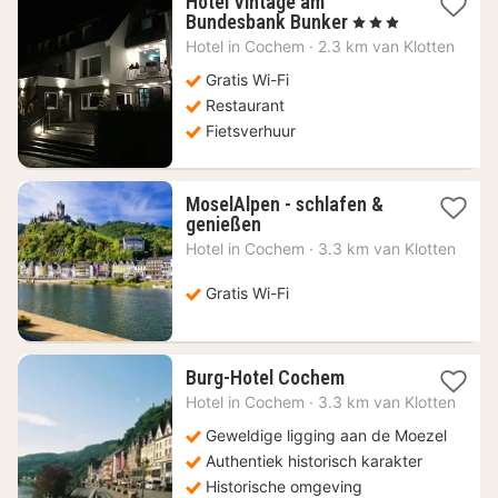
Hotel Vintage am
1
Bundesbank Bunker
, 3 Sterren
nacht
Hotel in
Cochem
·
2.3 km van Klotten
vanaf
117,60
Gratis Wi-Fi
€
Restaurant
Fietsverhuur
MoselAlpen - schlafen &
1
genießen
nacht
Hotel in
Cochem
·
3.3 km van Klotten
vanaf
68,46
Gratis Wi-Fi
€
1
Burg-Hotel Cochem
nacht
Hotel in
Cochem
·
3.3 km van Klotten
vanaf
60,28
Geweldige ligging aan de Moezel
€
Authentiek historisch karakter
Historische omgeving