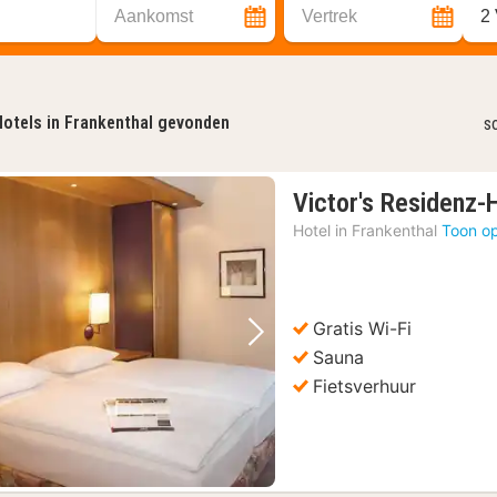
Aankomst
Vertrek
2
otels in Frankenthal gevonden
s
Victor's Residenz-
Hotel in
Frankenthal
Toon op
Gratis Wi-Fi
Vorige foto
Volgende foto
Sauna
Fietsverhuur