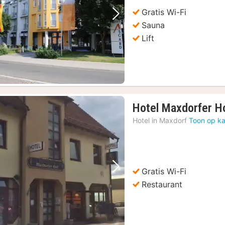
€
Gratis Wi-Fi
Vorige foto
Volgende foto
Sauna
Lift
Hotel Maxdorfer H
Hotel in
Maxdorf
Toon op ka
Gratis Wi-Fi
Vorige foto
Volgende foto
Restaurant