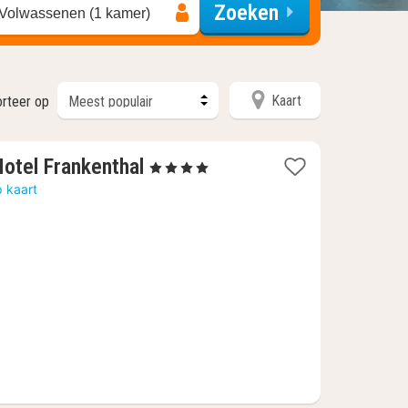
Zoeken
 Volwassenen (1 kamer)
Kaart
orteer op
1
Hotel Frankenthal
, 4 Sterren
nacht
 kaart
vanaf
81,78
€