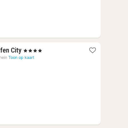
€
1
fen City
, 4 Sterren
nacht
hein
Toon op kaart
vanaf
61,75
€