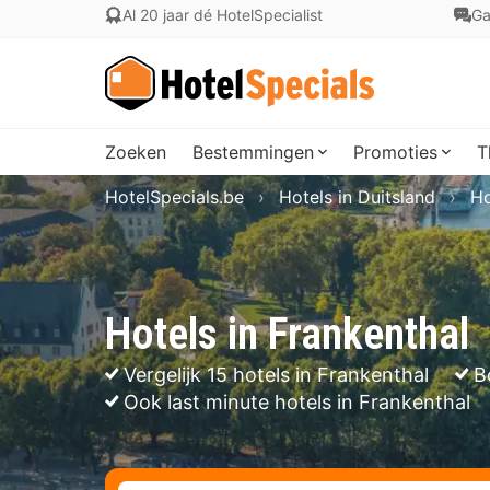
Al 20 jaar dé HotelSpecialist
Ga
Zoeken
Bestemmingen
Promoties
T
HotelSpecials.be
Hotels in Duitsland
Ho
Hotels in Frankenthal
Vergelijk 15 hotels in Frankenthal
B
Ook last minute hotels in Frankenthal