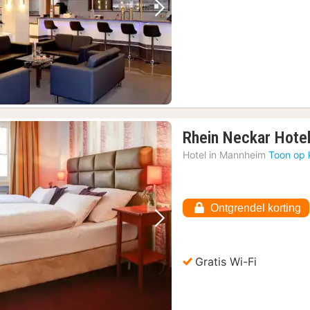
angbewijs
(4)
Vorige foto
Volgende foto
nnenstad
(4)
uur tour door het historische stadscentrum
(4)
Rhein Neckar Hote
Hotel in
Mannheim
Toon op 
Ontgrendel korting
Vorige foto
Volgende foto
Gratis Wi-Fi