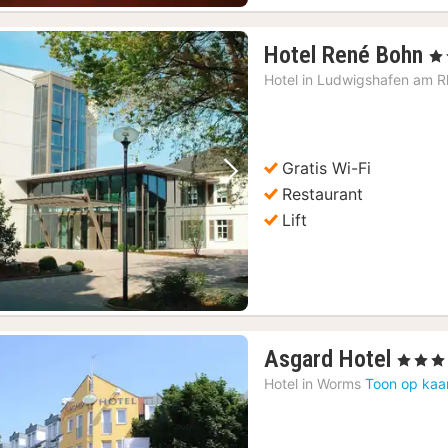
1
Hotel René Bohn
, 4
n
Hotel in
Ludwigshafen am R
v
1
€
Gratis Wi-Fi
Vorige foto
Volgende foto
Restaurant
Lift
1
Asgard Hotel
, 3 Sterre
nach
Hotel in
Worms
Toon op kaa
vana
87,0