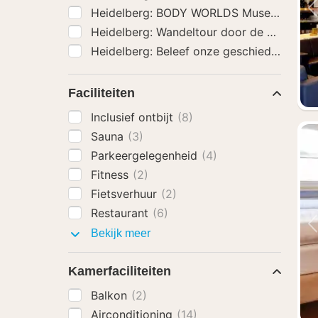
Heidelberg: BODY WORLDS Museum Toeg
Heidelberg: Wandeltour door de oude bi
Heidelberg: Beleef onze geschiedenis 1,5 
Faciliteiten
Inclusief ontbijt
(8)
Sauna
(3)
Parkeergelegenheid
(4)
Fitness
(2)
Fietsverhuur
(2)
Restaurant
(6)
Faciliteiten
Bekijk meer
Kamerfaciliteiten
Balkon
(2)
Airconditioning
(14)