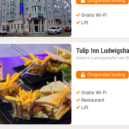
Ontgrendel korting
Vorige foto
Volgende foto
Gratis Wi-Fi
Lift
Tulip Inn Ludwigsha
Hotel in
Ludwigshafen am R
Ontgrendel korting
Vorige foto
Volgende foto
Gratis Wi-Fi
Restaurant
Lift