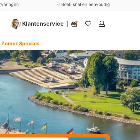
rvaringen
Boek snel en eenvoudig
Klantenservice
Mijn
favorieten
 Zomer Specials