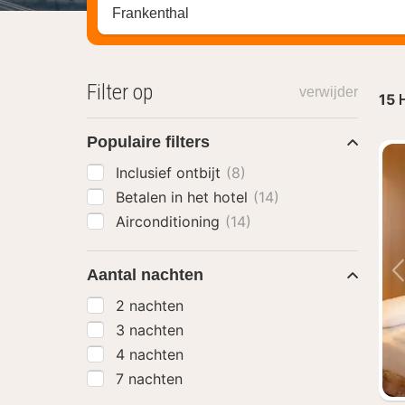
Zoek op hotel, regio of stad
Filter op
verwijder
15
H
Populaire filters
Inclusief ontbijt
(8)
Betalen in het hotel
(14)
Airconditioning
(14)
Aantal nachten
2 nachten
3 nachten
4 nachten
7 nachten