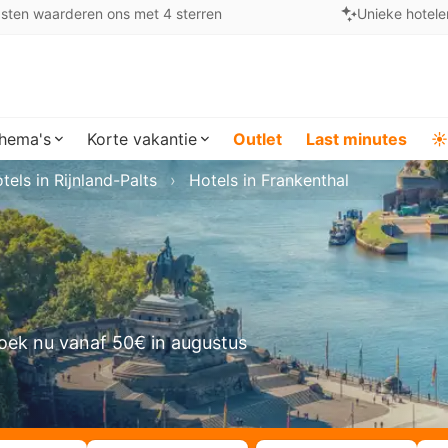
sten waarderen ons met 4 sterren
Unieke hotele
hema's
Korte vakantie
Outlet
Last minutes
☀️
tels in Rijnland-Palts
Hotels in Frankenthal
oek nu vanaf 50€ in augustus