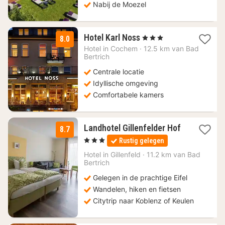
Nabij de Moezel
3
Hotel Karl Noss
, 3 Sterren
8.0
nachten
Hotel in
Cochem
·
12.5 km van Bad
vanaf
Bertrich
86,67
Centrale locatie
€
Idyllische omgeving
Comfortabele kamers
Landhotel Gillenfelder Hof
8.7
1
, 3 Sterren
Rustig gelegen
nacht
vanaf
Hotel in
Gillenfeld
·
11.2 km van Bad
143
Bertrich
€
Gelegen in de prachtige Eifel
Wandelen, hiken en fietsen
Citytrip naar Koblenz of Keulen