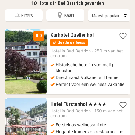
10
Hotels in Bad Bertrich gevonden
Filters
Kaart
2
Kurhotel Quellenhof
8.0
nachten
Goede wellness
vanaf
138
Hotel in
Bad Bertrich
·
250 m van het
centrum
€
Historische hotel in voormalig
klooster
Direct naast Vulkaneifel Therme
Perfect voor een wellness vakantie
1
Hotel Fürstenhof
, 4 Sterren
nacht
Hotel in
Bad Bertrich
·
150 m van het
vanaf
centrum
129
Eersteklas wellnessruimte
€
Elegante kamers en restaurant met