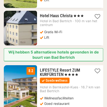
1
Hotel Haus Christa
, 3 Sterren
nacht
Hotel in
Bad Bertrich
·
100 m van het
vanaf
centrum
116,25
Gratis Wi-Fi
€
Lift
Wij hebben 5 alternatieve hotels gevonden in de
buurt van Bad Bertrich
LIFESTYLE Resort ZUM
8.2
1
KURFÜRSTEN
, 4 Sterren
nacht
Goede wellness
vanaf
256
Hotel in
Bernkastel-Kues
·
16.7 km van
Bad Bertrich
€
Wellnessfaciliteiten
Goed restaurant