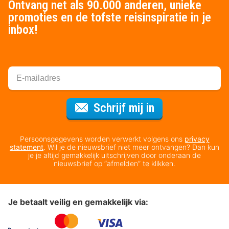
Ontvang net als 90.000 anderen, unieke
promoties en de tofste reisinspiratie in je
inbox!
Voor de nieuws
Schrijf mij in
Persoonsgegevens worden verwerkt volgens ons
privacy
statement
. Wil je de nieuwsbrief niet meer ontvangen? Dan kun
je je altijd gemakkelijk uitschrijven door onderaan de
nieuwsbrief op “afmelden” te klikken.
Je betaalt veilig en gemakkelijk via: