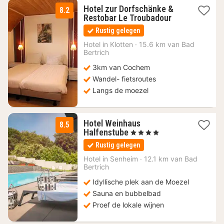
Hotel zur Dorfschänke &
8.2
1
Restobar Le Troubadour
nacht
Rustig gelegen
vanaf
110
Hotel in
Klotten
·
15.6 km van Bad
Bertrich
€
3km van Cochem
Wandel- fietsroutes
Langs de moezel
Hotel Weinhaus
8.5
1
Halfenstube
, 4 Sterren
nacht
Rustig gelegen
vanaf
215
Hotel in
Senheim
·
12.1 km van Bad
Bertrich
€
Idyllische plek aan de Moezel
Sauna en bubbelbad
Proef de lokale wijnen