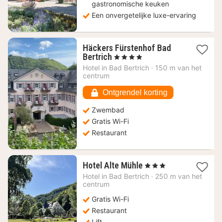
gastronomische keuken
Een onvergetelijke luxe-ervaring
Häckers Fürstenhof Bad
1
Bertrich
, 4 Sterren
nacht
Hotel in
Bad Bertrich
·
150 m van het
vanaf
centrum
92,99
€
Ontgrendel korting
Zwembad
Gratis Wi-Fi
Restaurant
1
Hotel Alte Mühle
, 3 Sterren
nacht
Hotel in
Bad Bertrich
·
250 m van het
vanaf
centrum
125,61
Gratis Wi-Fi
€
Restaurant
Lift