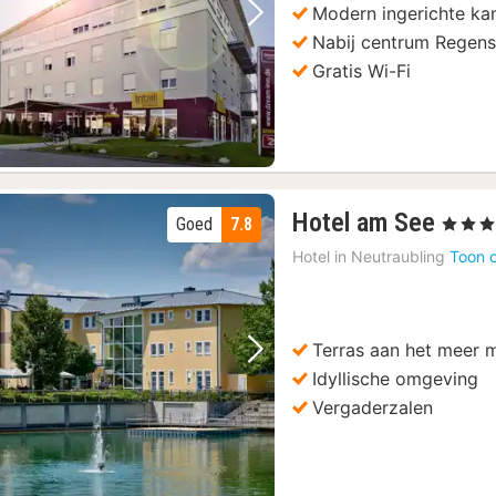
Modern ingerichte ka
Vorige foto
Volgende foto
Nabij centrum Regen
Gratis Wi-Fi
1
Hotel am See
Goed
7.8
, 4 Sterr
nach
Hotel in
Neutraubling
Toon 
vana
129,
€
Terras aan het meer m
Vorige foto
Volgende foto
Idyllische omgeving
Vergaderzalen