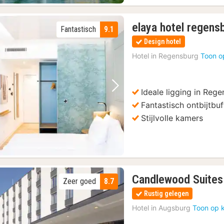
elaya hotel regens
Fantastisch
9.1
Design hotel
Hotel in
Regensburg
Toon o
Ideale ligging in Reg
Vorige foto
Volgende foto
Fantastisch ontbijtbuf
Stijlvolle kamers
Candlewood Suites
Zeer goed
8.7
Rustig gelegen
Hotel in
Augsburg
Toon op 