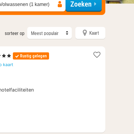
Zoeken
 Volwassenen (1 kamer)
Kaart
sorteer op
terren
Rustig gelegen
chten
p kaart
naf
hotelfaciliteiten