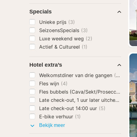
Specials
Unieke prijs
(3)
SeizoensSpecials
(3)
Luxe weekend weg
(2)
Actief & Cultureel
(1)
Hotel extra’s
Welkomstdiner van drie gangen
(3)
Fles wijn
(4)
Fles bubbels (Cava/Sekt/Prosecco)
(5)
Late check-out, 1 uur later uitchecken
(2)
Late check-out 14:00 uur
(5)
E-bike verhuur
(1)
Hotel
Bekijk meer
extra’s