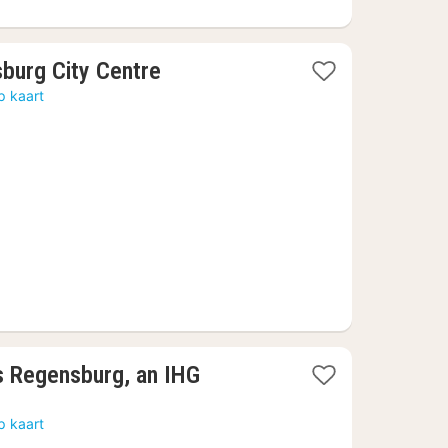
1
burg City Centre
nacht
p kaart
vanaf
57
€
s Regensburg, an IHG
p kaart