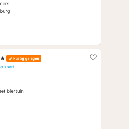
mers
sburg
en
Rustig gelegen
t
op kaart
f
80
et biertuin