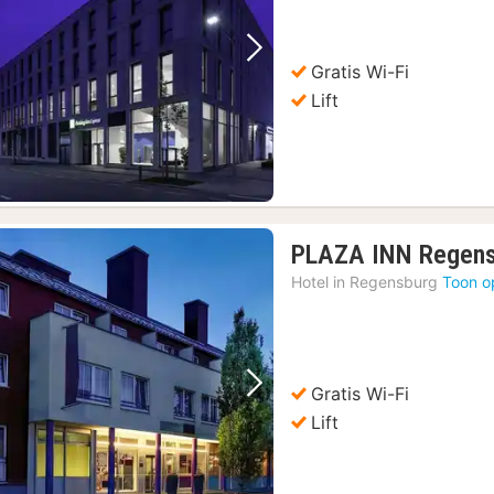
76,64
€
Vorige foto
Volgende foto
Gratis Wi-Fi
Lift
PLAZA INN Regen
Hotel in
Regensburg
Toon o
Gratis Wi-Fi
Vorige foto
Volgende foto
Lift