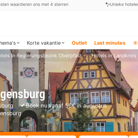
sten waarderen ons met 4 sterren
Unieke hotele
hema's
Korte vakantie
Outlet
Last minutes
☀️
tels in Regierungsbezirk Oberpfalz
Hotels in Landkrei
egensburg
nsburg
Boek nu vanaf 56€ in augustus
gensburg