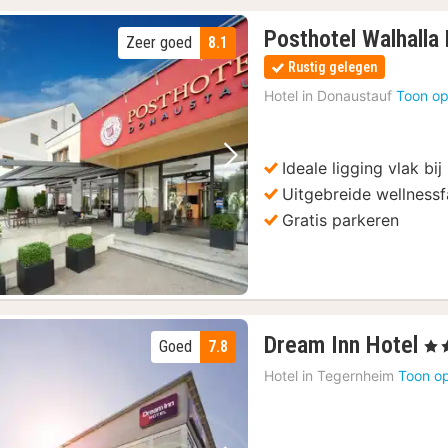
Posthotel Walhalla
Zeer goed
8.1
Rustig gelegen
Hotel in
Donaustauf
Toon op
Ideale ligging vlak b
Vorige foto
Volgende foto
Uitgebreide wellnessfa
Gratis parkeren
1
Dream Inn Hotel
Goed
7.8
, 2 
na
Hotel in
Tegernheim
Toon op
va
61
€