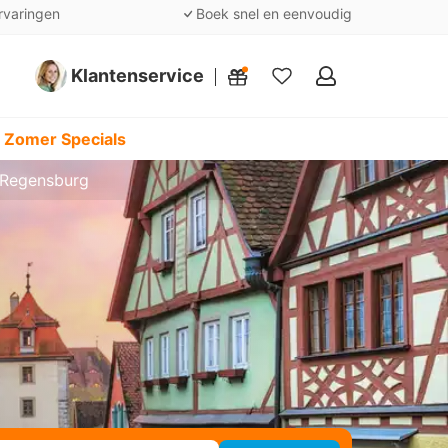
rvaringen
Boek snel en eenvoudig
Klantenservice
Mijn
favorieten
 Zomer Specials
s Regensburg