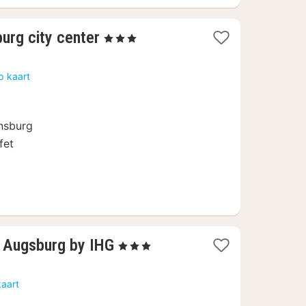
1
burg city center
, 3 Sterren
nacht
vanaf
p kaart
75
€
ensburg
fet
1
 Augsburg by IHG
, 3 Sterren
nacht
vanaf
kaart
89