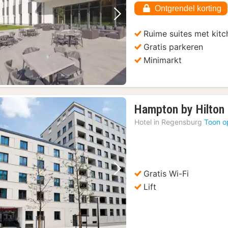
Ontgrendel korting
Vorige foto
Volgende foto
Ruime suites met kitc
Gratis parkeren
Minimarkt
Hampton by Hilton
Hotel in
Regensburg
Toon o
Gratis Wi-Fi
Vorige foto
Volgende foto
Lift