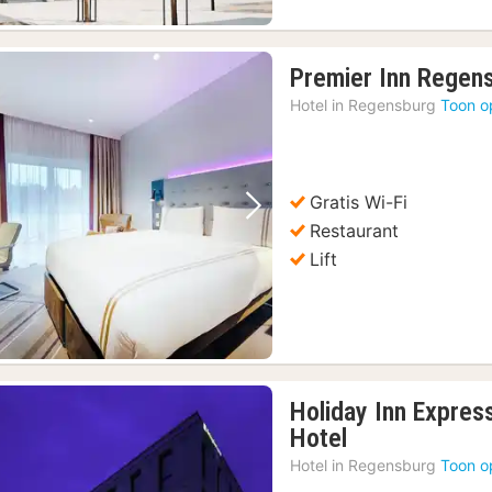
Premier Inn Regens
Hotel in
Regensburg
Toon o
Gratis Wi-Fi
Vorige foto
Volgende foto
Restaurant
Lift
Holiday Inn Expres
1
Hotel
nacht
Hotel in
Regensburg
Toon o
vanaf