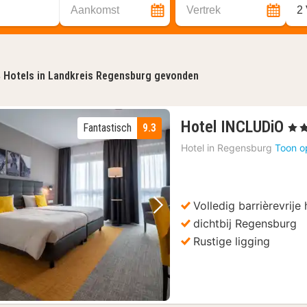
Aankomst
Vertrek
2
4
Hotels in Landkreis Regensburg gevonden
2
Hotel INCLUDiO
Fantastisch
9.3
, 4 S
na
Hotel in
Regensburg
Toon o
va
85
€
Volledig barrièrevrije 
Vorige foto
Volgende foto
dichtbij Regensburg
Rustige ligging