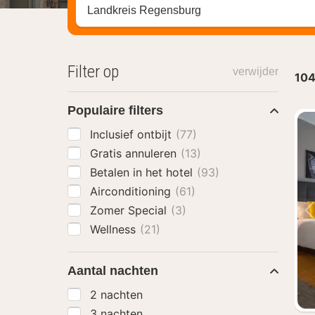
Zoek op hotel, regio of stad
Filter op
verwijder
10
Populaire filters
Inclusief ontbijt
(77)
Gratis annuleren
(13)
Betalen in het hotel
(93)
Airconditioning
(61)
Zomer Special
(3)
Wellness
(21)
Aantal nachten
2 nachten
3 nachten