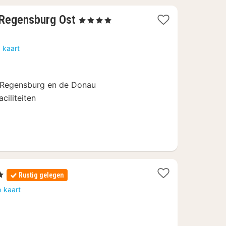
1
 Regensburg Ost
, 4 Sterren
nacht
vanaf
 kaart
68
€
ij Regensburg en de Donau
ciliteiten
Sterren
Rustig gelegen
cht
 kaart
naf