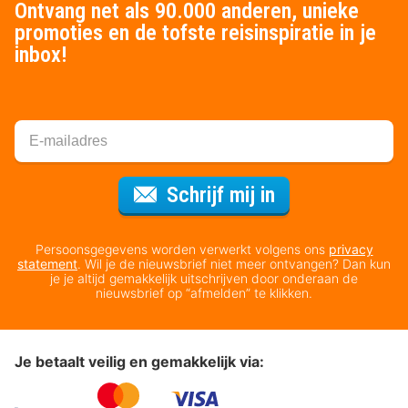
Ontvang net als 90.000 anderen, unieke
promoties en de tofste reisinspiratie in je
inbox!
Voor de nieuws
Schrijf mij in
Persoonsgegevens worden verwerkt volgens ons
privacy
statement
. Wil je de nieuwsbrief niet meer ontvangen? Dan kun
je je altijd gemakkelijk uitschrijven door onderaan de
nieuwsbrief op “afmelden” te klikken.
Je betaalt veilig en gemakkelijk via: