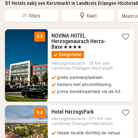
51
Hotels nabij een Kerstmarkt in Landkreis Erlangen-Höchsta
Filters
Kaart
NOVINA HOTEL
8.8
Herzogenaurach Herzo-
1
Base
, 4 Sterren
nacht
Design hotel
vanaf
99
Herzogenaurach
·
16 km van
Landkreis Erlangen-Höchstadt
€
gratis parkeerplaatsen
kamers met airconditioning
prima bereikbaarheid via de A3
2
Hotel HerzogsPark
9.0
nachten
Herzogenaurach
·
17.1 km van
vanaf
Landkreis Erlangen-Höchstadt
89
Ideale locatie dichtbij de natuur
€