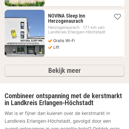
NOVINA Sleep Inn
1
Herzogenaurach
nacht
Herzogenaurach
·
17.1 km van
vanaf
Landkreis Erlangen-Höchstadt
86,63
Gratis Wi-Fi
€
Lift
hotels
Bekijk meer
Combineer ontspanning met de kerstmarkt
in Landkreis Erlangen-Höchstadt
Wat is er fijner dan kuieren over de kerstmarkt in
Landkreis Erlangen-Höchstadt, gevolgd door een
avond ontspannen in een gezellig hotel? Ontdek onze