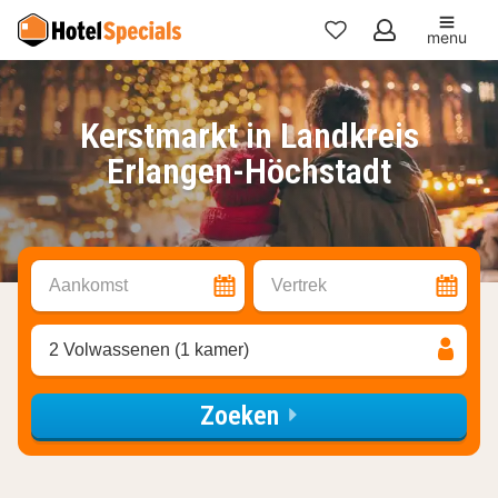
menu
Mijn
favorieten
Kerstmarkt in Landkreis
Erlangen-Höchstadt
Aankomst
Vertrek
2 Volwassenen (1 kamer)
Zoeken