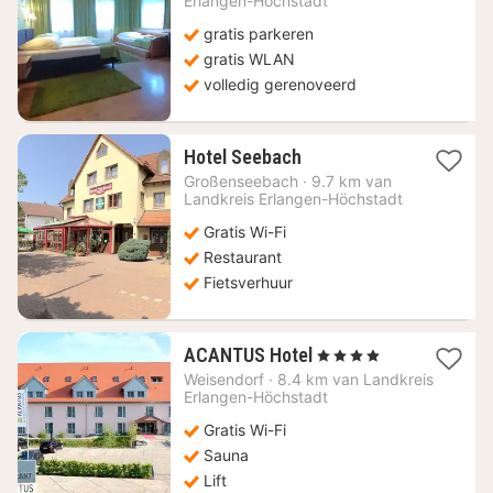
Erlangen-Höchstadt
85
gratis parkeren
€
gratis WLAN
volledig gerenoveerd
1
Hotel Seebach
nacht
Großenseebach
·
9.7 km van
vanaf
Landkreis Erlangen-Höchstadt
85,18
Gratis Wi-Fi
€
Restaurant
Fietsverhuur
1
ACANTUS Hotel
, 4 Sterren
nacht
Weisendorf
·
8.4 km van Landkreis
vanaf
Erlangen-Höchstadt
71,50
Gratis Wi-Fi
€
Sauna
Lift