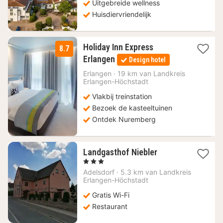
Uitgebreide wellness
Huisdiervriendelijk
Holiday Inn Express
8.7
1
Erlangen
Design hotel
nacht
vanaf
Erlangen
·
19 km van Landkreis
Erlangen-Höchstadt
115
€
Vlakbij treinstation
Bezoek de kasteeltuinen
Ontdek Nuremberg
1
Landgasthof Niebler
nacht
, 3 Sterren
vanaf
Adelsdorf
·
5.3 km van Landkreis
74,77
Erlangen-Höchstadt
€
Gratis Wi-Fi
Restaurant