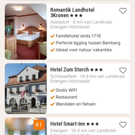
Romantik Landhotel
1
3Kronen
, 3 Sterren
nacht
Adelsdorf
·
6 km van Landkreis
vanaf
Erlangen-Höchstadt
80,73
Familiehotel sinds 1716
€
Perfecte ligging tussen Bamberg
Ideaal voor natuur vakanties
3
Hotel Zum Storch
, 3 Sterren
nachten
Schlüsselfeld
·
14.9 km van Landkreis
vanaf
Erlangen-Höchstadt
106
Gratis WIFI
€
Restaurant
Wandelen en fietsen
1
Hotel Smart-Inn
, 3 Sterren
8.1
nacht
Erlangen
·
19.4 km van Landkreis
vanaf