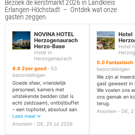
Bezoek de kerstmarkt 2026 in Landkreis
Erlangen-Höchstadt – Ontdek wat onze
gasten zeggen
NOVINA HOTEL
Hotel
Herzogenaurach
Herzo
Herzo-Base
Hotel i
Hotel in
Herzog
Herzogenaurach
uit
9.0
Fantastisch
uit
8.8
Zeer goed
‐
53
10
beoordelingen
10
beoordelingen
,
We zijn al meerd
,
Goede sfeer, vriendelijk
gast geweest in
personeel, kamers met
We voelen ons er
uitstekende bedden (dat is
ons gemak en k
echt zeldzaam), ontbijtbuffet
terug.
– een tophotel, absoluut aan
Anoniem ‐ DE, 2
te raden.
Lees meer
Anoniem ‐ DE, 25 jul 2026