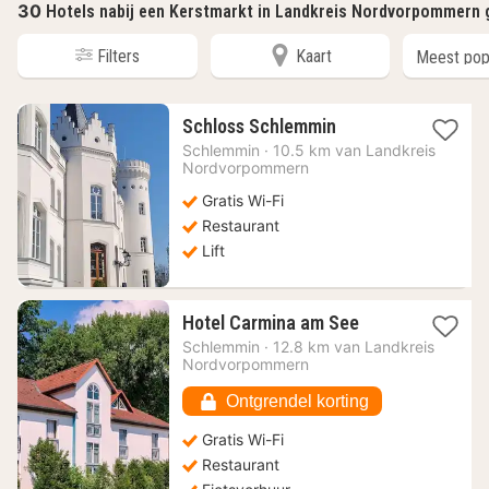
30
Hotels nabij een Kerstmarkt in Landkreis Nordvorpommern
Filters
Kaart
1
Schloss Schlemmin
nacht
Schlemmin
·
10.5 km van Landkreis
vanaf
Nordvorpommern
120,21
Gratis Wi-Fi
€
Restaurant
Lift
1
Hotel Carmina am See
nacht
Schlemmin
·
12.8 km van Landkreis
vanaf
Nordvorpommern
154,21
€
Ontgrendel korting
Gratis Wi-Fi
Restaurant