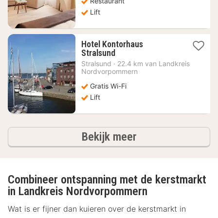
Restaurant
Lift
Hotel Kontorhaus
1
Stralsund
nacht
Stralsund
·
22.4 km van Landkreis
vanaf
Nordvorpommern
154,46
Gratis Wi-Fi
€
Lift
hotels
Bekijk meer
Combineer ontspanning met de kerstmarkt
in Landkreis Nordvorpommern
Wat is er fijner dan kuieren over de kerstmarkt in