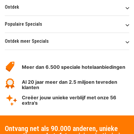
Ontdek
Populaire Specials
Ontdek meer Specials
Over
HotelSpecials
Meer dan 6.500 speciale hotelaanbiedingen
Al 20 jaar meer dan 2.5 miljoen tevreden
klanten
Creëer jouw unieke verblijf met onze 56
extra's
Ontvang net als 90.000 anderen, unieke