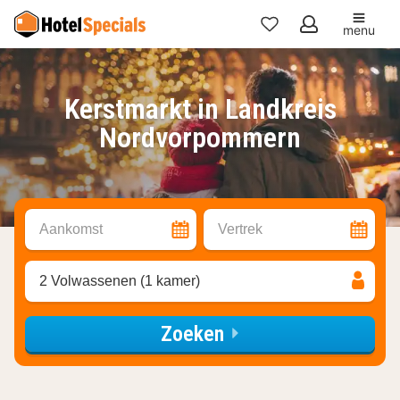
menu
Mijn
favorieten
Kerstmarkt in Landkreis
Nordvorpommern
Aankomst
Vertrek
2 Volwassenen (1 kamer)
Zoeken