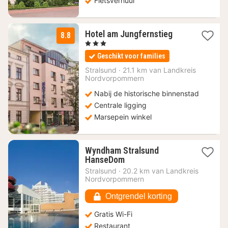
Fietsverhuur
1
Hotel am Jungfernstieg
8.8
nacht
, 3 Sterren
vanaf
Geschikt voor families
77,70
€
Stralsund
·
21.1 km van Landkreis
Nordvorpommern
Nabij de historische binnenstad
Centrale ligging
Marsepein winkel
Wyndham Stralsund
1
HanseDom
nacht
Stralsund
·
20.2 km van Landkreis
vanaf
Nordvorpommern
88,46
€
Ontgrendel korting
Gratis Wi-Fi
Restaurant