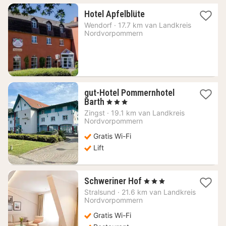
1
Hotel Apfelblüte
nacht
Wendorf
·
17.7 km van Landkreis
vanaf
Nordvorpommern
88,32
€
gut-Hotel Pommernhotel
1
Barth
, 3 Sterren
nacht
Zingst
·
19.1 km van Landkreis
vanaf
Nordvorpommern
103,74
Gratis Wi-Fi
€
Lift
1
Schweriner Hof
, 3 Sterren
nacht
Stralsund
·
21.6 km van Landkreis
vanaf
Nordvorpommern
120,54
Gratis Wi-Fi
€