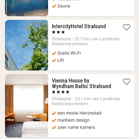
Sauna
1
IntercityHotel Stralsund
nacht
, 3 Sterren
vanaf
Stralsund
·
21.1 km van Landkreis
71,43
Nordvorpommern
€
Gratis Wi-Fi
Lift
Vienna House by
Wyndham Baltic Stralsund
1
, 4 Sterren
nacht
Stralsund
·
22.1 km van Landkreis
vanaf
Nordvorpommern
85,20
een mooie Hanzestad
€
maritiem design
zeer ruime kamers