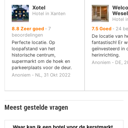
Xotel
Welco
Wesel
Hotel in Xanten
Hotel i
uit
uit
8.8
Zeer goed
‐
7
7.5
Goed
‐
24
be
10
10
beoordelingen
De locatie van he
,
,
Perfecte locatie. Op
fantastisch! Er w
loopafstand van het
geïnvesteerd in 
historische centrum,
herinrichting.
supermarkt om de hoek en
Anoniem ‐ DE, 2
parkeerplaats voor de deur.
Anoniem ‐ NL, 31 Okt 2022
Meest gestelde vragen
Waar kan ik een hotel voor de kerstmarkt