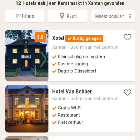
12
Hotels nabij een Kerstmarkt in Xanten gevonden
Filters
Kaart
1
8.8
Xotel
Rustig gelegen
nacht
vanaf
Xanten
·
850 m van het centrum
89,20
Kleinschalig en modern
€
Rustige ligging
Dagtrip Düsseldorf
1
Hotel Van Bebber
nacht
Xanten
·
550 m van het centrum
vanaf
125,32
Gratis Wi-Fi
€
Restaurant
Fietsverhuur