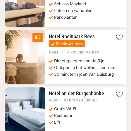
€
Schloss Moyland
fietsen en wandelen
Park Xanten
1
Hotel Rheinpark Rees
8.0
nacht
Goede wellness
vanaf
117
Rees
·
11.9 km van Xanten
€
Direct gelegen aan de Rijn
Ontspan in het wellnesscentrum
30 minuten rijden van Duisburg
1
Hotel an der Burgschänke
nacht
Alpen
·
10 km van Xanten
vanaf
126
Gratis Wi-Fi
€
Restaurant
Lift