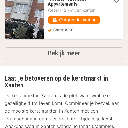
1
Appartements
nacht
Wesel
·
12 km van Xanten
vanaf
128,26
Ontgrendel korting
€
Gratis Wi-Fi
hotels
Bekijk meer
Laat je betoveren op de kerstmarkt in
Xanten
De kerstmarkt in Xanten is dé plek waar winterse
gezelligheid tot leven komt. Combineer je bezoek aan
de mooiste kerstmarkten in Xanten met een
overnachting in een sfeervol hotel. Tijdens je kerst
weekend weg in Xanten wandel je langs kraampjes,