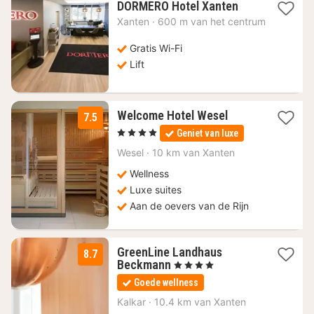
1
DORMERO Hotel Xanten
nacht
Xanten
·
600 m van het centrum
vanaf
69,97
Gratis Wi-Fi
€
Lift
1
Welcome Hotel Wesel
7.5
nacht
, 4 Sterren
Geniet van luxe
vanaf
147,76
Wesel
·
10 km van Xanten
€
Wellness
Luxe suites
Aan de oevers van de Rijn
GreenLine Landhaus
8.7
1
Beckmann
, 4 Sterren
nacht
Goede wellness
vanaf
78
Kalkar
·
10.4 km van Xanten