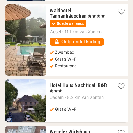
Waldhotel
1
Tannenhäuschen
, 4 Sterren
nacht
Goede wellness
vanaf
125,79
Wesel
·
11.1 km van Xanten
€
Ontgrendel korting
Zwembad
Gratis Wi-Fi
Restaurant
Hotel Haus Nachtigall B&B
1
, 3 Sterren
nacht
Uedem
·
8.2 km van Xanten
vanaf
82,57
Gratis Wi-Fi
€
Weseler Wirtshaus