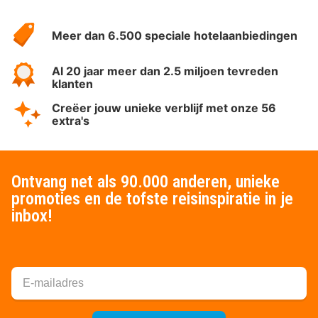
Over
HotelSpecials
Meer dan 6.500 speciale hotelaanbiedingen
Al 20 jaar meer dan 2.5 miljoen tevreden
klanten
Creëer jouw unieke verblijf met onze 56
extra's
Ontvang net als 90.000 anderen, unieke
promoties en de tofste reisinspiratie in je
inbox!