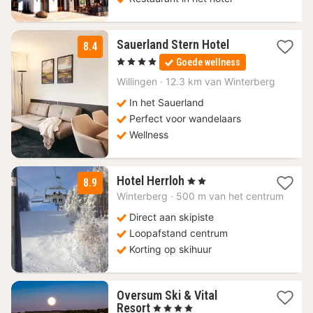
2
Sauerland Stern Hotel
8.4
nachten
, 4 Sterren
Goede wellness
vanaf
99,50
Willingen
·
12.3 km van Winterberg
€
In het Sauerland
Perfect voor wandelaars
Wellness
1
Hotel Herrloh
, 2 Sterren
8.9
nacht
Winterberg
·
500 m van het centrum
vanaf
99
Direct aan skipiste
€
Loopafstand centrum
Korting op skihuur
Oversum Ski & Vital
1
Resort
, 4 Sterren