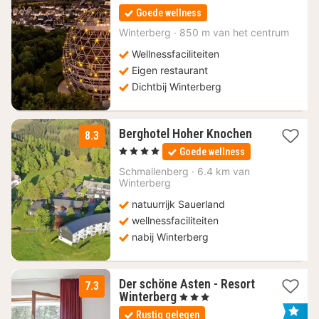
nacht
Goede wellness
vanaf
147,90
Winterberg
·
850 m van het centrum
€
Wellnessfaciliteiten
Eigen restaurant
Dichtbij Winterberg
1
Berghotel Hoher Knochen
8.3
nacht
, 4 Sterren
Goede wellness
vanaf
147,50
Schmallenberg
·
6.4 km van
Winterberg
€
natuurrijk Sauerland
wellnessfaciliteiten
nabij Winterberg
Der schöne Asten - Resort
7.3
1
Winterberg
, 3 Sterren
nacht
Rustig gelegen