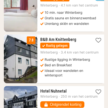
vanaf
72
Winterberg
·
4.1 km van het centrum
€
10 min. naar Winterberg
Gratis sauna en binnenzwembad
Urenlang skiën en wandelen
1
B&B Am Knittenberg
7.8
nacht
Rustig gelegen
vanaf
115
Winterberg
·
3.4 km van het centrum
€
Rustige ligging in Winterberg
Bed en Breakfast
Ideaal voor wandelen en
wintersport
1
Hotel Nuhnetal
nacht
Winterberg
·
250 m van het centrum
vanaf
97,20
Ontgrendel korting