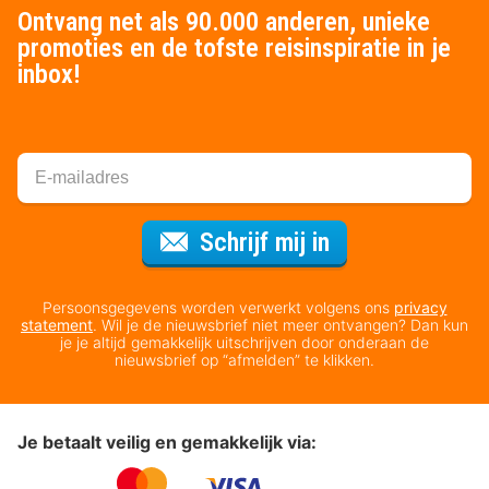
Ontvang net als 90.000 anderen, unieke
promoties en de tofste reisinspiratie in je
inbox!
Voor de nieuws
Schrijf mij in
Persoonsgegevens worden verwerkt volgens ons
privacy
statement
. Wil je de nieuwsbrief niet meer ontvangen? Dan kun
je je altijd gemakkelijk uitschrijven door onderaan de
nieuwsbrief op “afmelden” te klikken.
Je betaalt veilig en gemakkelijk via: