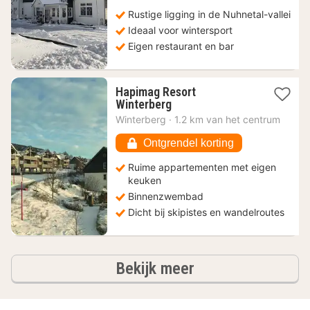
€
Rustige ligging in de Nuhnetal-vallei
Ideaal voor wintersport
Eigen restaurant en bar
Hapimag Resort
1
Winterberg
nacht
Winterberg
·
1.2 km van het centrum
vanaf
148,17
Ontgrendel korting
€
Ruime appartementen met eigen
keuken
Binnenzwembad
Dicht bij skipistes en wandelroutes
hotels
Bekijk meer