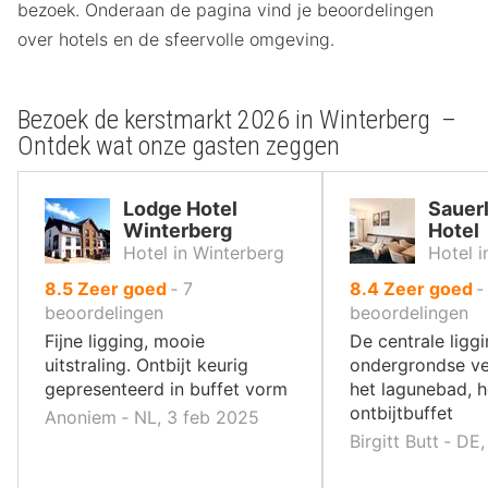
bezoek. Onderaan de pagina vind je beoordelingen
over hotels en de sfeervolle omgeving.
Bezoek de kerstmarkt 2026 in Winterberg –
Ontdek wat onze gasten zeggen
Lodge Hotel
Sauer
Winterberg
Hotel
Hotel in Winterberg
Hotel i
uit
uit
8.5
Zeer goed
‐
7
8.4
Zeer goed
10
10
beoordelingen
beoordelingen
,
,
Fijne ligging, mooie
De centrale liggi
uitstraling. Ontbijt keurig
ondergrondse ve
gepresenteerd in buffet vorm
het lagunebad, 
ontbijtbuffet
Anoniem ‐ NL, 3 feb 2025
Birgitt Butt ‐ DE