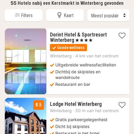
55
Hotels nabij een Kerstmarkt in Winterberg gevonden
Filters
Kaart
Dorint Hotel & Sportresort
1
Winterberg
, 4 Sterren
nacht
Goede wellness
vanaf
99
Winterberg
·
4 km van het centrum
€
Uitgebreide wellnessfaciliteiten
Dichtbij de skipistes en
wandelroute
Restaurant en bar
1
Lodge Hotel Winterberg
8.5
nacht
Winterberg
·
50 m van het centrum
vanaf
92
Gratis parkeergelegenheid
€
Dicht bij skipistes
Restaurant in het hotel