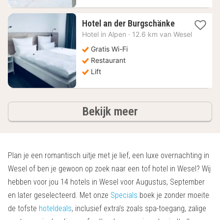
1
Hotel an der Burgschänke
nacht
Hotel in
Alpen
·
12.6 km van Wesel
vanaf
126
Gratis Wi-Fi
€
Restaurant
Lift
hotels
Bekijk meer
Plan je een romantisch uitje met je lief, een luxe overnachting in
Wesel of ben je gewoon op zoek naar een tof hotel in Wesel? Wij
hebben voor jou 14 hotels in Wesel voor Augustus, September
en later geselecteerd. Met onze
Specials
boek je zonder moeite
de tofste
hoteldeals
, inclusief extra’s zoals spa-toegang, zalige