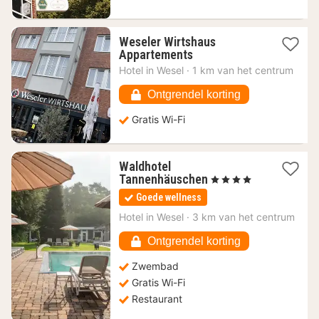
Weseler Wirtshaus
1
Appartements
nacht
Hotel in
Wesel
·
1 km van het centrum
vanaf
128,26
Ontgrendel korting
€
Gratis Wi-Fi
Waldhotel
1
Tannenhäuschen
, 4 Sterren
nacht
Goede wellness
vanaf
125,79
Hotel in
Wesel
·
3 km van het centrum
€
Ontgrendel korting
Zwembad
Gratis Wi-Fi
Restaurant