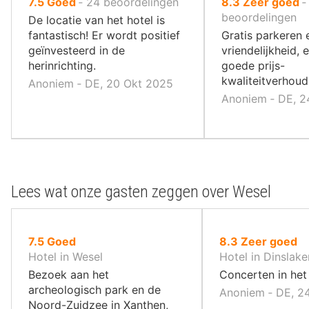
uit
uit
7.5
Goed
‐
24
beoordelingen
8.3
Zeer goed
10
10
beoordelingen
De locatie van het hotel is
,
,
fantastisch! Er wordt positief
Gratis parkeren 
geïnvesteerd in de
vriendelijkheid, 
herinrichting.
goede prijs-
kwaliteitverhoud
Anoniem ‐ DE, 20 Okt 2025
Anoniem ‐ DE, 2
Lees wat onze gasten zeggen over Wesel
uit
uit
7.5
Goed
8.3
Zeer goed
10
10
Hotel in Wesel
Hotel in Dinslake
,
,
Bezoek aan het
Concerten in het
archeologisch park en de
Anoniem ‐ DE, 24
Noord-Zuidzee in Xanthen,