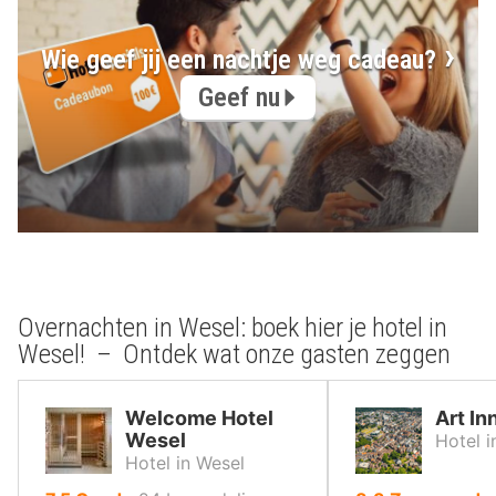
Wie geef jij een nachtje weg cadeau?
Geef nu
Overnachten in Wesel: boek hier je hotel in
Wesel! – Ontdek wat onze gasten zeggen
Welcome Hotel
Art In
Wesel
Hotel i
Hotel in Wesel