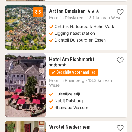
3
Art Inn Dinslaken
, 3 Sterren
8.3
nachten
Hotel in
Dinslaken
·
13.1 km van Wesel
vanaf
59
Ontdek Natuurpark Hohe Mark
€
Ligging naast station
Dichtbij Duisburg en Essen
1
Hotel Am Fischmarkt
nacht
, 4 Sterren
vanaf
Geschikt voor families
99
€
Hotel in
Rheinberg
·
13.3 km van
Wesel
Huiselijke stijl
Nabij Duisburg
Rheinaue Walsum
1
Vivotel Niederrhein
nacht