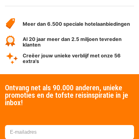
Over
HotelSpecials
Meer dan 6.500 speciale hotelaanbiedingen
Al 20 jaar meer dan 2.5 miljoen tevreden
klanten
Creëer jouw unieke verblijf met onze 56
extra's
Ontvang net als 90.000 anderen, unieke
promoties en de tofste reisinspiratie in je
inbox!