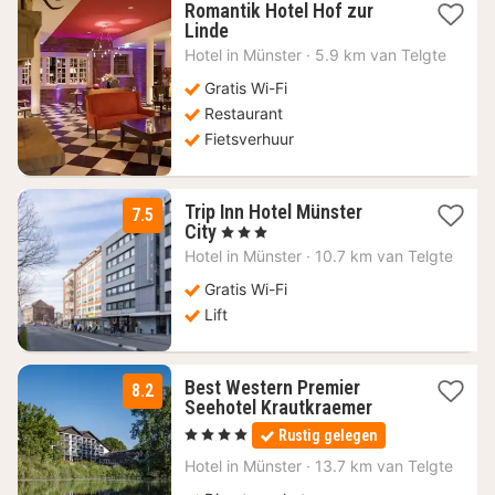
Romantik Hotel Hof zur
1
Linde
nacht
Hotel in
Münster
·
5.9 km van Telgte
vanaf
149,99
Gratis Wi-Fi
€
Restaurant
Fietsverhuur
Trip Inn Hotel Münster
7.5
1
City
, 3 Sterren
nacht
Hotel in
Münster
·
10.7 km van Telgte
vanaf
76,05
Gratis Wi-Fi
€
Lift
Best Western Premier
8.2
3
Seehotel Krautkraemer
nachten
, 4 Sterren
Rustig gelegen
vanaf
116
Hotel in
Münster
·
13.7 km van Telgte
€