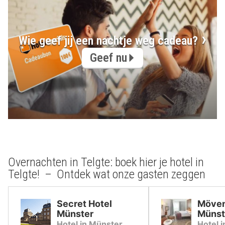
Wie geef jij een nachtje weg cadeau?
Geef nu
Overnachten in Telgte: boek hier je hotel in
Telgte! – Ontdek wat onze gasten zeggen
Secret Hotel
Möven
Münster
Münst
Hotel in Münster
Hotel 