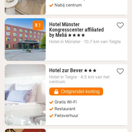
Nabij centrum
Hotel Münster
8.1
Kongresscenter affiliated
1
by Meliá
, 4 Sterren
nacht
Hotel in
Münster
·
10.7 km van Telgte
vanaf
103,46
€
1
Hotel zur Bever
, 3 Sterren
nacht
Hotel in
Telgte
·
4.5 km van het
vanaf
centrum
61,68
€
Ontgrendel korting
Gratis Wi-Fi
Restaurant
Fietsverhuur