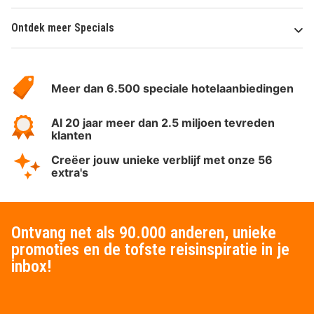
Ontdek meer Specials
Over
HotelSpecials
Meer dan 6.500 speciale hotelaanbiedingen
Al 20 jaar meer dan 2.5 miljoen tevreden
klanten
Creëer jouw unieke verblijf met onze 56
extra's
Ontvang net als 90.000 anderen, unieke
promoties en de tofste reisinspiratie in je
inbox!