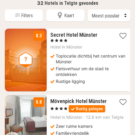
32
Hotels in Telgte gevonden
Filters
Kaart
1
Secret Hotel Münster
8.3
nacht
, 4 Sterren
vanaf
Hotel in
Münster
124,36
€
Toplocatie dichtbij het centrum van
Münster
Fietsverhuur om de stad te
ontdekken
Rustige ligging
2
Mövenpick Hotel Münster
8.8
nachten
, 4 Sterren
Rustig gelegen
vanaf
146,30
Hotel in
Münster
·
12.6 km van Telgte
€
Zeer ruime kamers
Familievriendelijk