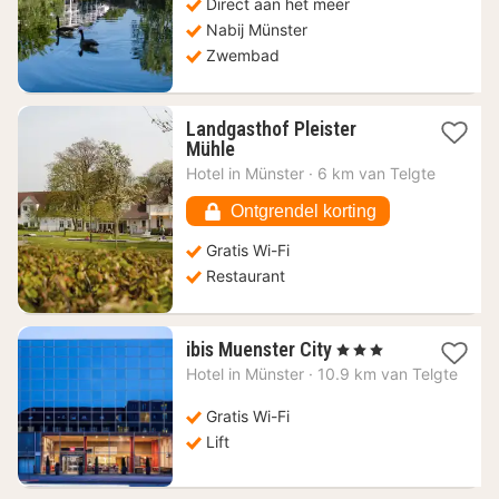
Direct aan het meer
Nabij Münster
Zwembad
Landgasthof Pleister
1
Mühle
nacht
Hotel in
Münster
·
6 km van Telgte
vanaf
83,69
Ontgrendel korting
€
Gratis Wi-Fi
Restaurant
1
ibis Muenster City
, 3 Sterren
nacht
Hotel in
Münster
·
10.9 km van Telgte
vanaf
73,09
Gratis Wi-Fi
€
Lift