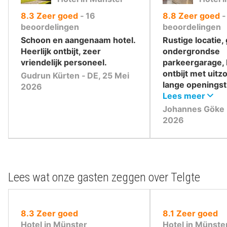
uit
uit
8.3
Zeer goed
‐
16
8.8
Zeer goed
10
10
beoordelingen
beoordelingen
,
,
Schoon en aangenaam hotel.
Rustige locatie,
Heerlijk ontbijt, zeer
ondergrondse
vriendelijk personeel.
parkeergarage, 
ontbijt met uitzo
Gudrun Kürten ‐ DE, 25 Mei
lange openingst
2026
tot 11:30 uur), 
Lees meer
loungegedeeltes
Johannes Göke ‐
ondergrondse g
2026
Lees wat onze gasten zeggen over Telgte
uit
uit
8.3
Zeer goed
8.1
Zeer goed
10
10
Hotel in Münster
Hotel in Münste