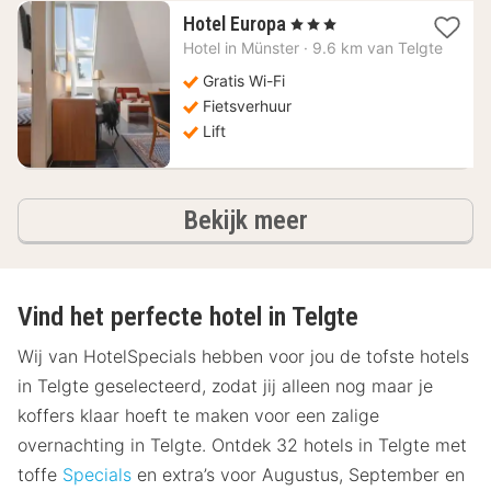
1
Hotel Europa
, 3 Sterren
nacht
Hotel in
Münster
·
9.6 km van Telgte
vanaf
92,79
Gratis Wi-Fi
€
Fietsverhuur
Lift
hotels
Bekijk meer
Vind het perfecte hotel in Telgte
Wij van HotelSpecials hebben voor jou de tofste hotels
in Telgte geselecteerd, zodat jij alleen nog maar je
koffers klaar hoeft te maken voor een zalige
overnachting in Telgte. Ontdek 32 hotels in Telgte met
toffe
Specials
en extra’s voor Augustus, September en