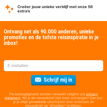
Creëer jouw unieke verblijf met onze 56
extra's
Ontvang net als 90.000 anderen, unieke
promoties en de tofste reisinspiratie in je
inbox!
Voor de nieuws
Schrijf mij in
Persoonsgegevens worden verwerkt volgens ons
privacy
statement
. Wil je de nieuwsbrief niet meer ontvangen? Dan kun
je je altijd gemakkelijk uitschrijven door onderaan de
nieuwsbrief op “afmelden” te klikken.