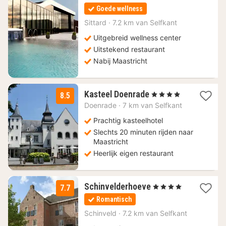
nacht
Goede wellness
vanaf
73
Sittard
·
7.2 km van Selfkant
€
Uitgebreid wellness center
Uitstekend restaurant
Nabij Maastricht
1
Kasteel Doenrade
, 4 Sterren
8.5
nacht
Doenrade
·
7 km van Selfkant
vanaf
59,50
Prachtig kasteelhotel
€
Slechts 20 minuten rijden naar
Maastricht
Heerlijk eigen restaurant
1
Schinvelderhoeve
, 4 Sterren
7.7
nacht
Romantisch
vanaf
109,25
Schinveld
·
7.2 km van Selfkant
€