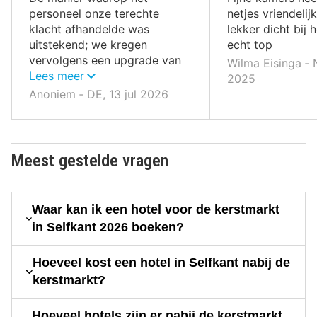
personeel onze terechte
netjes vriendelij
klacht afhandelde was
lekker dicht bij 
uitstekend; we kregen
echt top
vervolgens een upgrade van
Wilma Eisinga ‐ 
een gewone
Lees meer
2025
tweepersoonskamer naar een
Anoniem ‐ DE, 13 jul 2026
suite.
Meest gestelde vragen
Waar kan ik een hotel voor de kerstmarkt
in Selfkant 2026 boeken?
Hoeveel kost een hotel in Selfkant nabij de
kerstmarkt?
Hoeveel hotels zijn er nabij de kerstmarkt