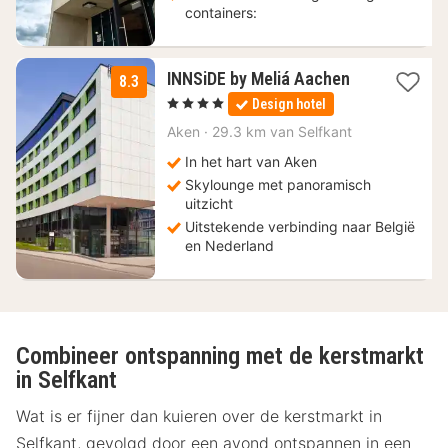
containers:
2
INNSiDE by Meliá Aachen
8.3
nachten
, 4 Sterren
Design hotel
vanaf
130
Aken
·
29.3 km van Selfkant
€
In het hart van Aken
Skylounge met panoramisch
uitzicht
Uitstekende verbinding naar België
en Nederland
Combineer ontspanning met de kerstmarkt
in Selfkant
Wat is er fijner dan kuieren over de kerstmarkt in
Selfkant, gevolgd door een avond ontspannen in een