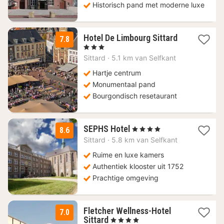
Historisch pand met moderne luxe
1
Hotel De Limbourg Sittard
7.8
nacht
, 3 Sterren
vanaf
Sittard
·
5.1 km van Selfkant
125
€
Hartje centrum
Monumentaal pand
Bourgondisch resetaurant
1
SEPHS Hotel
, 4 Sterren
8.6
nacht
Sittard
·
5.8 km van Selfkant
vanaf
135,90
Ruime en luxe kamers
€
Authentiek klooster uit 1752
Prachtige omgeving
Fletcher Wellness-Hotel
7.0
1
Sittard
, 4 Sterren