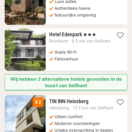
Luxe suites
Authentieke hoeve
Natuurrijke omgeving
1
Hotel Edenpark
, 3 Sterren
nacht
Brunssum
·
9.5 km van Selfkant
vanaf
148,76
Gratis Wi-Fi
€
Fietsverhuur
Wij hebben 2 alternatieve hotels gevonden in de
buurt van Selfkant
1
TIN INN Heinsberg
8.2
nacht
Heinsberg
·
13.5 km van Selfkant
vanaf
88,90
Ultiem comfort
€
Moderne voorzieningen
Unieke overnachting in design