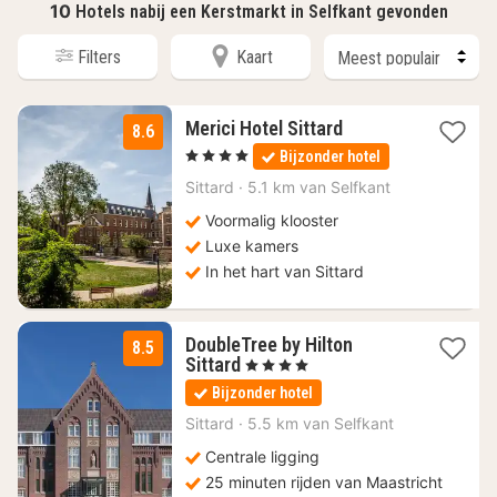
10
Hotels nabij een Kerstmarkt in Selfkant gevonden
Filters
Kaart
1
Merici Hotel Sittard
8.6
nacht
, 4 Sterren
Bijzonder hotel
vanaf
109
Sittard
·
5.1 km van Selfkant
€
Voormalig klooster
Luxe kamers
In het hart van Sittard
DoubleTree by Hilton
8.5
2
Sittard
, 4 Sterren
nachten
Bijzonder hotel
vanaf
132
Sittard
·
5.5 km van Selfkant
€
Centrale ligging
25 minuten rijden van Maastricht