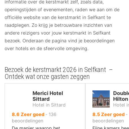
informatie over de kerstmarkt zelf, zoals data,
openingstijden of evenementen, raden we aan om de
officiële website van de kerstmarkt in Selfkant te
raadplegen. Zo krijg je betrouwbare inzichten van
andere reizigers voor jouw kerstmarkt in Selfkant
bezoek. Onderaan de pagina vind je beoordelingen
over hotels en de sfeervolle omgeving.
Bezoek de kerstmarkt 2026 in Selfkant –
Ontdek wat onze gasten zeggen
Merici Hotel
Doubl
Sittard
Hilton
Hotel in Sittard
Hotel i
uit
uit
8.6
Zeer goed
‐
136
8.5
Zeer goed
‐
10
10
beoordelingen
beoordelingen
,
,
De manier waarop het
Fijne kamers hee