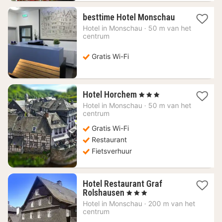
1
besttime Hotel Monschau
nacht
Hotel in
Monschau
·
50 m van het
vanaf
centrum
72,33
€
Gratis Wi-Fi
1
Hotel Horchem
, 3 Sterren
nacht
Hotel in
Monschau
·
50 m van het
vanaf
centrum
111,21
Gratis Wi-Fi
€
Restaurant
Fietsverhuur
Hotel Restaurant Graf
1
Rolshausen
, 3 Sterren
nacht
Hotel in
Monschau
·
200 m van het
vanaf
centrum
139,25