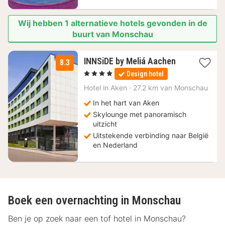
Wij hebben 1 alternatieve hotels gevonden in de
buurt van Monschau
2
INNSiDE by Meliá Aachen
8.3
nachten
, 4 Sterren
Design hotel
vanaf
130
Hotel in
Aken
·
27.2 km van Monschau
€
In het hart van Aken
Skylounge met panoramisch
uitzicht
Uitstekende verbinding naar België
en Nederland
Boek een overnachting in Monschau
Ben je op zoek naar een tof hotel in Monschau?