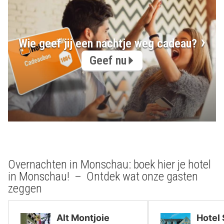
Wie geef jij een nachtje weg cadeau?
Geef nu
Overnachten in Monschau: boek hier je hotel
in Monschau! – Ontdek wat onze gasten
zeggen
Alt Montjoie
Hotel