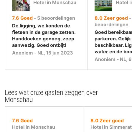
Hotel in Monschau
Hotel 
uit
uit
7.6
Goed
‐
5
beoordelingen
8.0
Zeer goed
10
10
beoordelingen
De ligging, we konden de
,
,
fietsen in de garage zetten.
Goed bereikbaar
Handdoeken genoeg, zeep
parkeren. Gelij
aanwezig. Goed ontbijt!
beschikbaar. Lig
water en de boo
Anoniem ‐ NL, 15 jun 2023
Anoniem ‐ NL, 
Lees wat onze gasten zeggen over
Monschau
uit
uit
7.6
Goed
8.0
Zeer goed
10
10
Hotel in Monschau
Hotel in Simmera