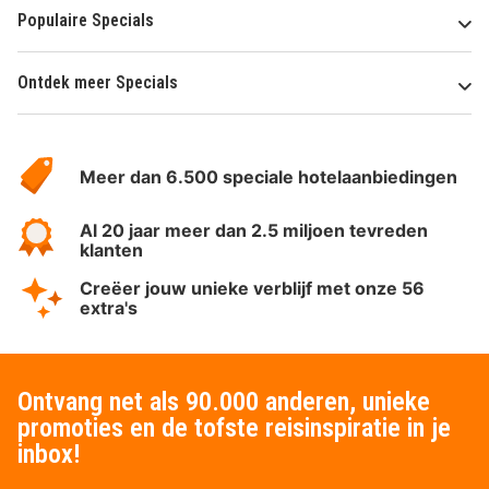
Populaire Specials
Ontdek meer Specials
Over
HotelSpecials
Meer dan 6.500 speciale hotelaanbiedingen
Al 20 jaar meer dan 2.5 miljoen tevreden
klanten
Creëer jouw unieke verblijf met onze 56
extra's
Ontvang net als 90.000 anderen, unieke
promoties en de tofste reisinspiratie in je
inbox!