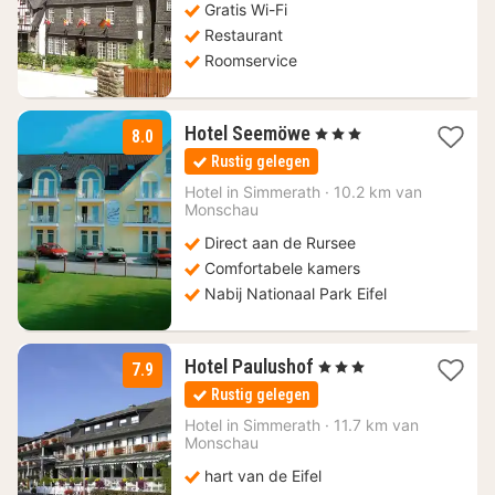
Gratis Wi-Fi
€
Restaurant
Roomservice
2
Hotel Seemöwe
, 3 Sterren
8.0
nachten
Rustig gelegen
vanaf
117
Hotel in
Simmerath
·
10.2 km van
Monschau
€
Direct aan de Rursee
Comfortabele kamers
Nabij Nationaal Park Eifel
1
Hotel Paulushof
, 3 Sterren
7.9
nacht
Rustig gelegen
vanaf
132,83
Hotel in
Simmerath
·
11.7 km van
Monschau
€
hart van de Eifel