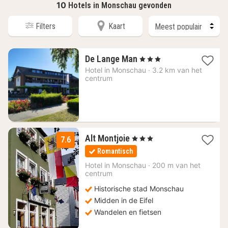
10
Hotels in Monschau gevonden
Filters
Kaart
1
De Lange Man
, 3 Sterren
nacht
Hotel in
Monschau
·
3.2 km van het
vanaf
centrum
125,40
€
1
Alt Montjoie
, 3 Sterren
7.6
nacht
Romantisch
vanaf
89
Hotel in
Monschau
·
200 m van het
centrum
€
Historische stad Monschau
Midden in de Eifel
Wandelen en fietsen