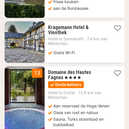
frisse keuken
aan de Rurstausee
Kragemann Hotel &
1
Vinothek
nacht
Hotel in
Simmerath
·
7.4 km van
vanaf
Monschau
169,98
€
Gratis Wi-Fi
Domaine des Hautes
7.2
1
Fagnes
, 4 Sterren
nacht
Goede wellness
vanaf
159
Hotel in
Ovifat
·
12.6 km van
Monschau
€
Aan reservaat de Hoge Venen
Oase van rust en natuur
Sauna, Turks stoombad en
bubbelbad