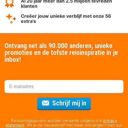
Al 20 jaar meer dan 2.5 miljoen tevreden
klanten
Creëer jouw unieke verblijf met onze 56
extra's
Ontvang net als 90.000 anderen, unieke
promoties en de tofste reisinspiratie in je
inbox!
Voor de nieuws
Schrijf mij in
Persoonsgegevens worden verwerkt volgens ons
privacy
statement
. Wil je de nieuwsbrief niet meer ontvangen? Dan kun