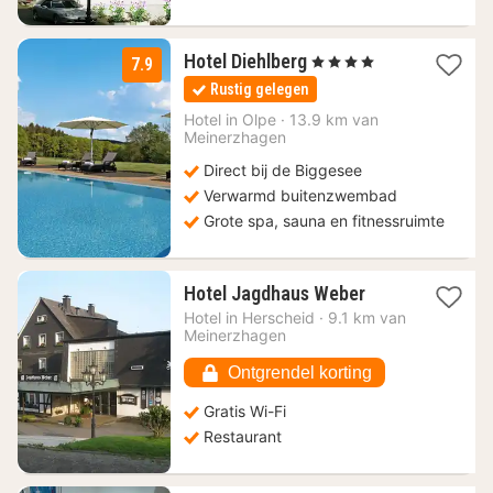
1
Hotel Diehlberg
, 4 Sterren
7.9
nacht
Rustig gelegen
vanaf
163,77
Hotel in
Olpe
·
13.9 km van
Meinerzhagen
€
Direct bij de Biggesee
Verwarmd buitenzwembad
Grote spa, sauna en fitnessruimte
1
Hotel Jagdhaus Weber
nacht
Hotel in
Herscheid
·
9.1 km van
vanaf
Meinerzhagen
59,22
€
Ontgrendel korting
Gratis Wi-Fi
Restaurant