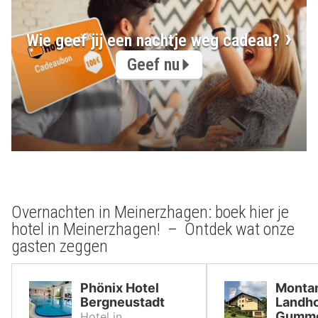
Wie geef jij een nachtje weg cadeau?
Geef nu
Overnachten in Meinerzhagen: boek hier je
hotel in Meinerzhagen! – Ontdek wat onze
gasten zeggen
Phönix Hotel
Monta
Bergneustadt
Landho
Gumme
Hotel in