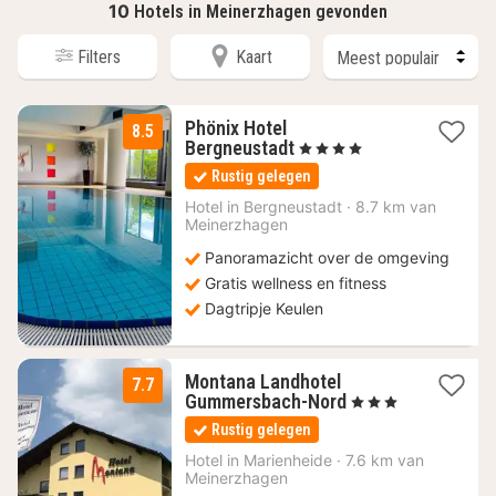
10
Hotels in Meinerzhagen gevonden
Filters
Kaart
Phönix Hotel
8.5
1
Bergneustadt
, 4 Sterren
nacht
Rustig gelegen
vanaf
140
Hotel in
Bergneustadt
·
8.7 km van
Meinerzhagen
€
Panoramazicht over de omgeving
Gratis wellness en fitness
Dagtripje Keulen
Montana Landhotel
7.7
1
Gummersbach-Nord
, 3 Sterren
nacht
Rustig gelegen
vanaf
95
Hotel in
Marienheide
·
7.6 km van
Meinerzhagen
€