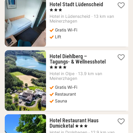
1
Hotel Stadt Lüdenscheid
nacht
, 3 Sterren
vanaf
Hotel in
Lüdenscheid
·
13 km van
107,05
Meinerzhagen
€
Gratis Wi-Fi
Lift
Hotel Diehlberg –
1
Tagungs- & Wellnesshotel
nacht
, 4 Sterren
vanaf
Hotel in
Olpe
·
13.9 km van
133,34
Meinerzhagen
€
Gratis Wi-Fi
Restaurant
Sauna
Hotel Restaurant Haus
1
Dumicketal
, 3 Sterren
nacht
Hotel in
Drolshagen
·
12.9 km van