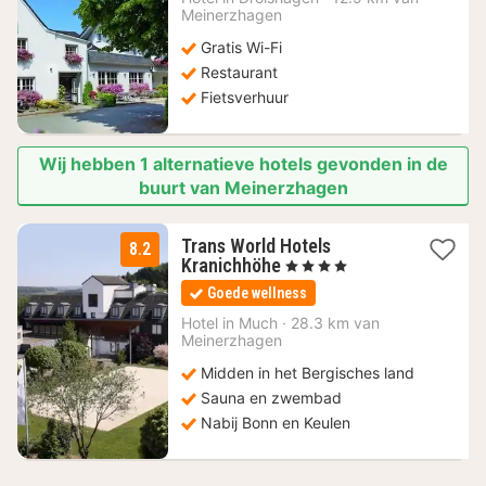
vanaf
Meinerzhagen
102,28
Gratis Wi-Fi
€
Restaurant
Fietsverhuur
Wij hebben 1 alternatieve hotels gevonden in de
buurt van Meinerzhagen
Trans World Hotels
8.2
2
Kranichhöhe
, 4 Sterren
nachten
Goede wellness
vanaf
69
Hotel in
Much
·
28.3 km van
Meinerzhagen
€
Midden in het Bergisches land
Sauna en zwembad
Nabij Bonn en Keulen