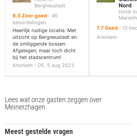
Nord
Bergneustadt
Hotel in
uit
8.5
Zeer goed
‐
46
Marienh
10
beoordelingen
uit
7.7
Goed
‐
13
beo
,
Heerlijk rustige locatie. Met
10
uitzicht op Bergneustadt en
Anoniem
,
de omliggende bossen.
Afgelegen, maar toch dicht
bij het stadscentrum!
Anoniem ‐ DE, 5 aug 2023
Lees wat onze gasten zeggen over
Meinerzhagen
Meest gestelde vragen