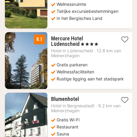
Wellnessruimte
Talrijke excursiebestemmingen
In het Bergisches Land
Mercure Hotel
8.1
2
Lüdenscheid
, 4 Sterren
nachten
Hotel in
Lüdenscheid
·
12.8 km van
vanaf
Meinerzhagen
64
Gratis parkeren
€
Wellnessfaciliteiten
Rustige ligging aan het stadspark
1
Blumenhotel
nacht
Hotel in
Bergneustadt
·
9.2 km van
vanaf
Meinerzhagen
70,09
Gratis Wi-Fi
€
Restaurant
Sauna