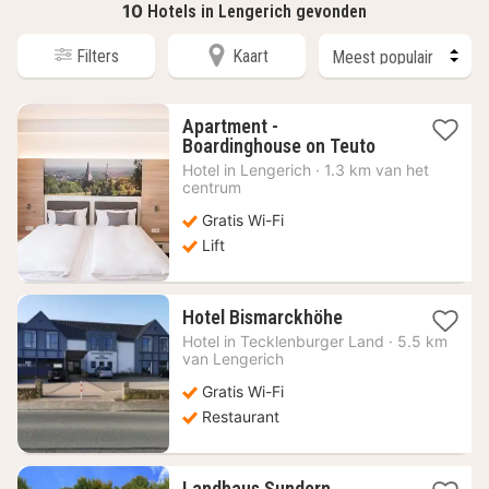
10
Hotels in Lengerich gevonden
Filters
Kaart
Apartment -
1
Boardinghouse on Teuto
nacht
Hotel in
Lengerich
·
1.3 km van het
vanaf
centrum
83,18
Gratis Wi-Fi
€
Lift
1
Hotel Bismarckhöhe
nacht
Hotel in
Tecklenburger Land
·
5.5 km
vanaf
van Lengerich
70,09
Gratis Wi-Fi
€
Restaurant
1
Landhaus Sundern