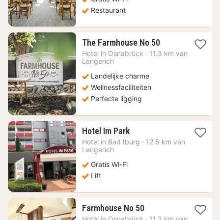
Restaurant
1
The Farmhouse No 50
nacht
Hotel in
Osnabrück
·
11.3 km van
vanaf
Lengerich
132,79
Landelijke charme
€
Wellnessfaciliteiten
Perfecte ligging
1
Hotel Im Park
nacht
Hotel in
Bad Iburg
·
12.5 km van
vanaf
Lengerich
71,47
Gratis Wi-Fi
€
Lift
1
Farmhouse No 50
nacht
Hotel in
Osnabrück
·
11.3 km van