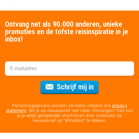
Ontvang net als 90.000 anderen, unieke
promoties en de tofste reisinspiratie in je
inbox!
Voor de nieuws
Schrijf mij in
Persoonsgegevens worden verwerkt volgens ons
privacy
statement
. Wil je de nieuwsbrief niet meer ontvangen? Dan kun
je je altijd gemakkelijk uitschrijven door onderaan de
nieuwsbrief op “afmelden” te klikken.