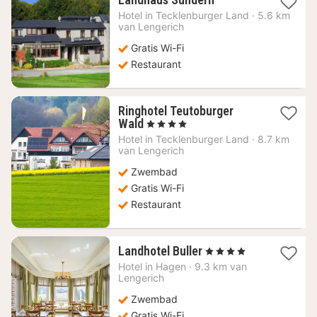
nacht
Hotel in
Tecklenburger Land
·
5.6 km
vanaf
van Lengerich
70,09
Gratis Wi-Fi
€
Restaurant
Ringhotel Teutoburger
1
Wald
, 4 Sterren
nacht
Hotel in
Tecklenburger Land
·
8.7 km
vanaf
van Lengerich
183,93
Zwembad
€
Gratis Wi-Fi
Restaurant
1
Landhotel Buller
, 4 Sterren
nacht
Hotel in
Hagen
·
9.3 km van
vanaf
Lengerich
109,09
Zwembad
€
Gratis Wi-Fi