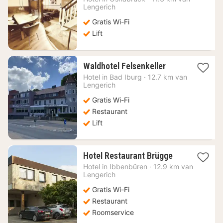
vanaf
Lengerich
102,24
Gratis Wi-Fi
€
Lift
1
Waldhotel Felsenkeller
nacht
Hotel in
Bad Iburg
·
12.7 km van
vanaf
Lengerich
120,09
Gratis Wi-Fi
€
Restaurant
Lift
1
Hotel Restaurant Brügge
nacht
Hotel in
Ibbenbüren
·
12.9 km van
vanaf
Lengerich
74,37
Gratis Wi-Fi
€
Restaurant
Roomservice