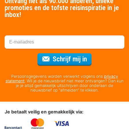
Ontvang net als 90.000 anderen, unieke
promoties en de tofste reisinspiratie in je
inbox!
Voor de nieuws
Schrijf mij in
Persoonsgegevens worden verwerkt volgens ons
privacy
statement
. Wil je de nieuwsbrief niet meer ontvangen? Dan kun
je je altijd gemakkelijk uitschrijven door onderaan de
nieuwsbrief op “afmelden” te klikken.
Je betaalt veilig en gemakkelijk via: