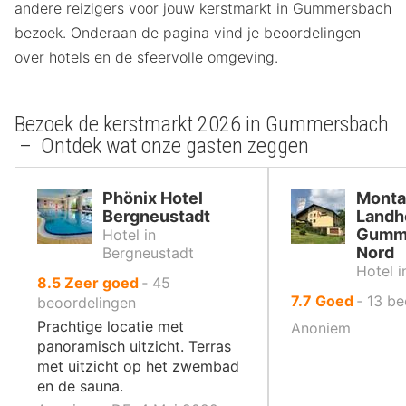
andere reizigers voor jouw kerstmarkt in Gummersbach
bezoek. Onderaan de pagina vind je beoordelingen
over hotels en de sfeervolle omgeving.
Bezoek de kerstmarkt 2026 in Gummersbach
– Ontdek wat onze gasten zeggen
Phönix Hotel
Monta
Bergneustadt
Landh
Gumm
Hotel in
Nord
Bergneustadt
Hotel i
uit
8.5
Zeer goed
‐
45
uit
7.7
Goed
‐
13
be
10
beoordelingen
10
,
Prachtige locatie met
Anoniem
,
panoramisch uitzicht. Terras
met uitzicht op het zwembad
en de sauna.