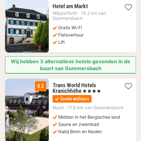
1
Hotel am Markt
nacht
Wipperfürth
·
15.2 km van
vanaf
Gummersbach
95,50
Gratis Wi-Fi
€
Fietsverhuur
Lift
Wij hebben 3 alternatieve hotels gevonden in de
buurt van Gummersbach
Trans World Hotels
8.2
2
Kranichhöhe
, 4 Sterren
nachten
Goede wellness
vanaf
69
Much
·
17.9 km van Gummersbach
€
Midden in het Bergisches land
Sauna en zwembad
Nabij Bonn en Keulen