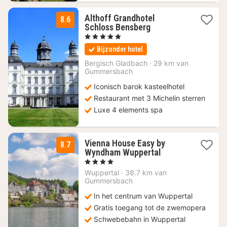
Althoff Grandhotel
8.6
1
Schloss Bensberg
nacht
, 5 Sterren
vanaf
Bijzonder hotel
237,94
€
Bergisch Gladbach
·
29 km van
Gummersbach
Iconisch barok kasteelhotel
Restaurant met 3 Michelin sterren
Luxe 4 elements spa
Vienna House Easy by
8.7
2
Wyndham Wuppertal
nachten
, 4 Sterren
vanaf
Wuppertal
·
38.7 km van
67,20
Gummersbach
€
In het centrum van Wuppertal
Gratis toegang tot de zwemopera
Schwebebahn in Wuppertal