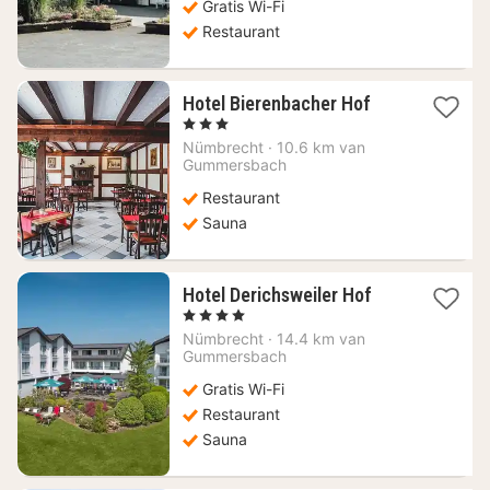
Gratis Wi-Fi
Restaurant
1
Hotel Bierenbacher Hof
nacht
, 3 Sterren
vanaf
Nümbrecht
·
10.6 km van
98,13
Gummersbach
€
Restaurant
Sauna
1
Hotel Derichsweiler Hof
nacht
, 4 Sterren
vanaf
Nümbrecht
·
14.4 km van
121,50
Gummersbach
€
Gratis Wi-Fi
Restaurant
Sauna