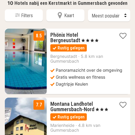
10
Hotels nabij een Kerstmarkt in Gummersbach gevonden
Filters
Kaart
Phönix Hotel
8.5
1
Bergneustadt
, 4 Sterren
nacht
Rustig gelegen
vanaf
140
Bergneustadt
·
5.8 km van
Gummersbach
€
Panoramazicht over de omgeving
Gratis wellness en fitness
Dagtripje Keulen
Montana Landhotel
7.7
1
Gummersbach-Nord
, 3 Sterren
nacht
Rustig gelegen
vanaf
95
Marienheide
·
4.8 km van
Gummersbach
€