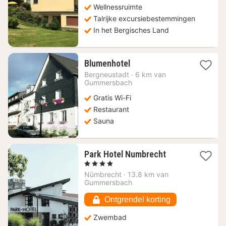
Wellnessruimte
Talrijke excursiebestemmingen
In het Bergisches Land
1
Blumenhotel
nacht
Bergneustadt
·
6 km van
vanaf
Gummersbach
70,09
Gratis Wi-Fi
€
Restaurant
Sauna
1
Park Hotel Numbrecht
nacht
, 4 Sterren
vanaf
Nümbrecht
·
13.8 km van
89,32
Gummersbach
€
Ontgrendel korting
Zwembad