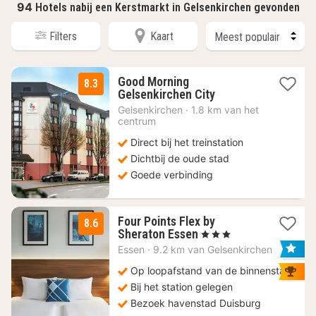
94
Hotels nabij een Kerstmarkt in Gelsenkirchen gevonden
Filters
Kaart
Good Morning
8.3
1
Gelsenkirchen City
nacht
Gelsenkirchen
·
1.8 km van het
vanaf
centrum
54
Direct bij het treinstation
€
Dichtbij de oude stad
Goede verbinding
Four Points Flex by
8.6
1
Sheraton Essen
, 3 Sterren
nacht
Essen
·
9.2 km van Gelsenkirchen
vanaf
96,60
Op loopafstand van de binnenstad
€
Bij het station gelegen
Bezoek havenstad Duisburg