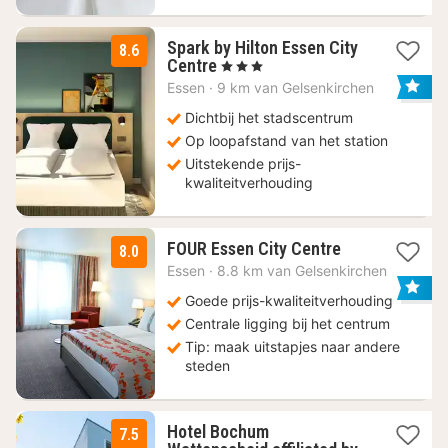
Spark by Hilton Essen City
8.6
3
Centre
, 3 Sterren
nachten
Essen
·
9 km van Gelsenkirchen
vanaf
52,15
Dichtbij het stadscentrum
€
Op loopafstand van het station
Uitstekende prijs-
kwaliteitverhouding
3
FOUR Essen City Centre
8.0
nachten
Essen
·
8.8 km van Gelsenkirchen
vanaf
52,15
Goede prijs-kwaliteitverhouding
€
Centrale ligging bij het centrum
Tip: maak uitstapjes naar andere
steden
Hotel Bochum
7.5