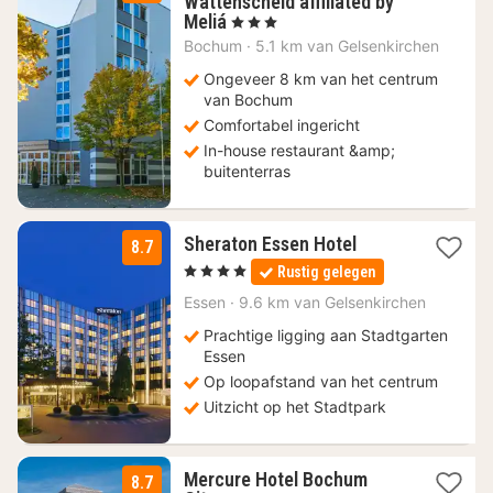
Wattenscheid affiliated by
1
Meliá
, 3 Sterren
nacht
Bochum
·
5.1 km van Gelsenkirchen
vanaf
79
Ongeveer 8 km van het centrum
€
van Bochum
Comfortabel ingericht
In-house restaurant &amp;
buitenterras
3
Sheraton Essen Hotel
8.7
nachten
, 4 Sterren
Rustig gelegen
vanaf
83,30
Essen
·
9.6 km van Gelsenkirchen
€
Prachtige ligging aan Stadtgarten
Essen
Op loopafstand van het centrum
Uitzicht op het Stadtpark
Mercure Hotel Bochum
8.7