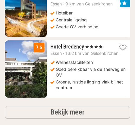
nacht
Essen
·
9 km van Gelsenkirchen
vanaf
68,25
Hotelbar
€
Centrale ligging
Goede OV-verbinding
3
Hotel Bredeney
, 4 Sterren
7.6
nachten
Essen
·
13.2 km van Gelsenkirchen
vanaf
62,65
Wellnessfaciliteiten
€
Goed bereikbaar via de snelweg en
OV
Groene, rustige ligging vlak bij het
centrum
hotels
Bekijk meer