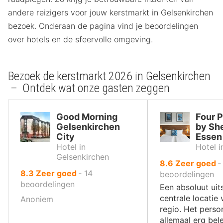
andere reizigers voor jouw kerstmarkt in Gelsenkirchen
bezoek. Onderaan de pagina vind je beoordelingen
over hotels en de sfeervolle omgeving.
Bezoek de kerstmarkt 2026 in Gelsenkirchen
– Ontdek wat onze gasten zeggen
Good Morning
Four P
Gelsenkirchen
by Sh
City
Essen
Hotel in
Hotel i
Gelsenkirchen
uit
8.6
Zeer goed
uit
8.3
Zeer goed
‐
14
10
beoordelingen
10
beoordelingen
,
Een absoluut ui
,
centrale locatie
Anoniem
regio. Het person
allemaal erg bel