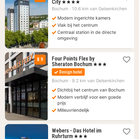
1
City
, 4 Sterren
nacht
Bochum
·
10.6 km van Gelsenkirchen
vanaf
89
Modern ingerichte kamers
€
Vlak bij het centrum
Centraal station in de directe
omgeving
Four Points Flex by
8.9
1
Sheraton Bochum
, 3 Sterren
nacht
Design hotel
vanaf
90
Bochum
·
9.2 km van Gelsenkirchen
€
Dichtbij het centrum van Bochum
Modern verblijf voor een goede
prijs
Milieuvriendelijk
Webers - Das Hotel im
1
Ruhrturm
, 3 Sterren