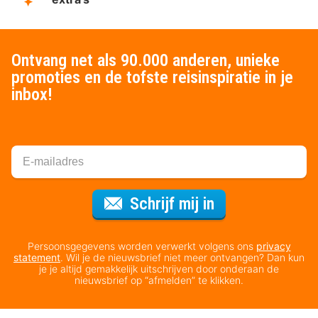
Ontvang net als 90.000 anderen, unieke
promoties en de tofste reisinspiratie in je
inbox!
Voor de nieuws
Schrijf mij in
Persoonsgegevens worden verwerkt volgens ons
privacy
statement
. Wil je de nieuwsbrief niet meer ontvangen? Dan kun
je je altijd gemakkelijk uitschrijven door onderaan de
nieuwsbrief op “afmelden” te klikken.