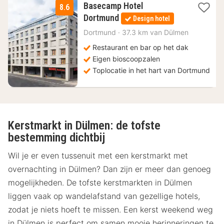
Basecamp Hotel
8.6
2
Dortmund
Design hotel
nachten
vanaf
Dortmund
·
37.3 km van Dülmen
84,93
Restaurant en bar op het dak
€
Eigen bioscoopzalen
Toplocatie in het hart van Dortmund
Kerstmarkt in Dülmen: de tofste
bestemming dichtbij
Wil je er even tussenuit met een kerstmarkt met
overnachting in Dülmen? Dan zijn er meer dan genoeg
mogelijkheden. De tofste kerstmarkten in Dülmen
liggen vaak op wandelafstand van gezellige hotels,
zodat je niets hoeft te missen. Een kerst weekend weg
in Dülmen is perfect om samen mooie herinneringen te