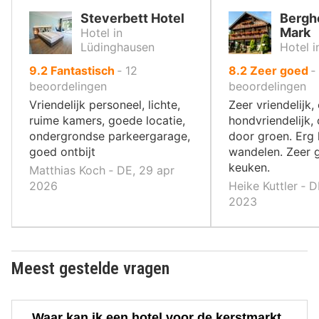
Steverbett Hotel
Bergh
Mark
Hotel in
Lüdinghausen
Hotel i
uit
uit
9.2
Fantastisch
‐
12
8.2
Zeer goed
‐
10
10
beoordelingen
beoordelingen
,
,
Vriendelijk personeel, lichte,
Zeer vriendelijk,
ruime kamers, goede locatie,
hondvriendelijk
ondergrondse parkeergarage,
door groen. Erg 
goed ontbijt
wandelen. Zeer 
keuken.
Matthias Koch ‐ DE, 29 apr
2026
Heike Kuttler ‐ D
2023
Meest gestelde vragen
Waar kan ik een hotel voor de kerstmarkt