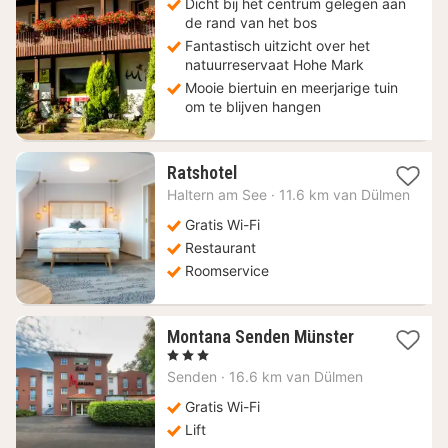
Dicht bij het centrum gelegen aan
de rand van het bos
Fantastisch uitzicht over het
natuurreservaat Hohe Mark
Mooie biertuin en meerjarige tuin
om te blijven hangen
1
Ratshotel
nacht
Haltern am See
·
11.6 km van Dülmen
vanaf
111,21
Gratis Wi-Fi
€
Restaurant
Roomservice
1
Montana Senden Münster
nacht
, 3 Sterren
vanaf
Senden
·
16.6 km van Dülmen
115,89
€
Gratis Wi-Fi
Lift