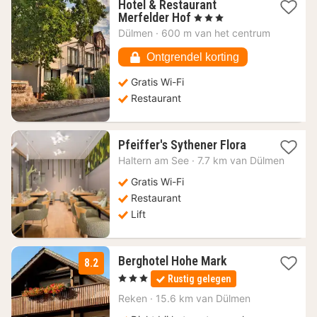
Hotel & Restaurant
1
Merfelder Hof
, 3 Sterren
nacht
Dülmen
·
600 m van het centrum
vanaf
96,91
Ontgrendel korting
€
Gratis Wi-Fi
Restaurant
1
Pfeiffer's Sythener Flora
nacht
Haltern am See
·
7.7 km van Dülmen
vanaf
104,77
Gratis Wi-Fi
€
Restaurant
Lift
1
Berghotel Hohe Mark
8.2
nacht
, 3 Sterren
Rustig gelegen
vanaf
150
Reken
·
15.6 km van Dülmen
€