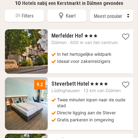
10
Hotels nabij een Kerstmarkt in Dülmen gevonden
Filters
Kaart
1
Merfelder Hof
, 3 Sterren
nacht
Dülmen
·
600 m van het centrum
vanaf
106
In het hertogelijke wildpark
€
Ideaal voor zakenreizigers
1
Steverbett Hotel
, 4 Sterren
9.2
nacht
Lüdinghausen
·
13 km van Dülmen
vanaf
129
Twee minuten lopen naar de oude
€
stad
Directe ligging aan de Stever
Gratis parkeren in omgeving