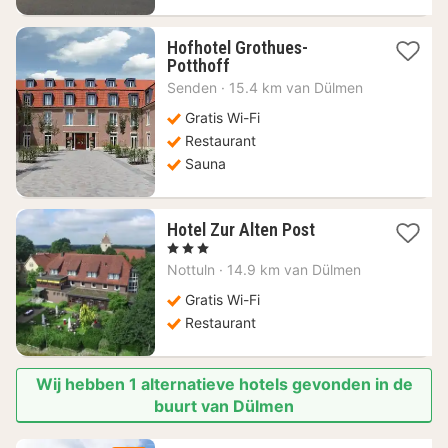
Hofhotel Grothues-
1
Potthoff
nacht
Senden
·
15.4 km van Dülmen
vanaf
94,55
Gratis Wi-Fi
€
Restaurant
Sauna
1
Hotel Zur Alten Post
nacht
, 3 Sterren
vanaf
Nottuln
·
14.9 km van Dülmen
70,64
€
Gratis Wi-Fi
Restaurant
Wij hebben 1 alternatieve hotels gevonden in de
buurt van Dülmen