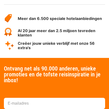
Over
HotelSpecials
Meer dan 6.500 speciale hotelaanbiedingen
Al 20 jaar meer dan 2.5 miljoen tevreden
klanten
Creëer jouw unieke verblijf met onze 56
extra's
Ontvang net als 90.000 anderen, unieke
promoties en de tofste reisinspiratie in je
inbox!