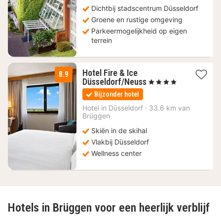
€
Dichtbij stadscentrum Düsseldorf
Groene en rustige omgeving
Parkeermogelijkheid op eigen
terrein
Hotel Fire & Ice
8.9
2
Düsseldorf/Neuss
, 4 Sterren
nachten
Bijzonder hotel
vanaf
119
Hotel in
Düsseldorf
·
33.6 km van
Brüggen
€
Skiën in de skihal
Vlakbij Düsseldorf
Wellness center
Hotels in Brüggen voor een heerlijk verblijf