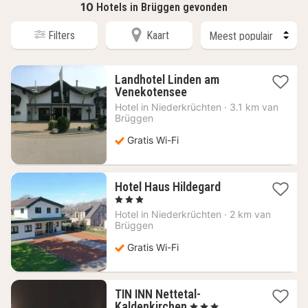
10
Hotels in Brüggen gevonden
Filters
Kaart
Landhotel Linden am
1
Venekotensee
nacht
Hotel in
Niederkrüchten
·
3.1 km van
vanaf
Brüggen
104,67
€
Gratis Wi-Fi
1
Hotel Haus Hildegard
nacht
, 3 Sterren
vanaf
Hotel in
Niederkrüchten
·
2 km van
103,74
Brüggen
€
Gratis Wi-Fi
TIN INN Nettetal-
1
Kaldenkirchen
, 3 Sterren