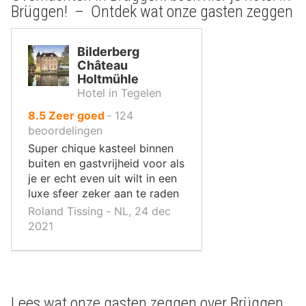
Brüggen! – Ontdek wat onze gasten zeggen
Bilderberg
Château
Holtmühle
Hotel in Tegelen
uit
8.5
Zeer goed
‐
124
10
beoordelingen
,
Super chique kasteel binnen
buiten en gastvrijheid voor als
je er echt even uit wilt in een
luxe sfeer zeker aan te raden
Roland Tissing ‐ NL, 24 dec
2021
Lees wat onze gasten zeggen over Brüggen