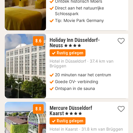
Ontdek historisch Moers
Direct aan het natuurrijke
Schlosspark
Tip: Movie Park Germany
Holiday Inn Düsseldorf-
8.6
2
Neuss
, 4 Sterren
nachten
Rustig gelegen
vanaf
64
Hotel in
Düsseldorf
·
37.4 km van
Brüggen
€
20 minuten naar het centrum
Goede OV- verbinding
Ontspan in de sauna
Mercure Düsseldorf
8.0
2
Kaarst
, 4 Sterren
nachten
Rustig gelegen
vanaf
69
Hotel in
Kaarst
·
31.8 km van Brüggen