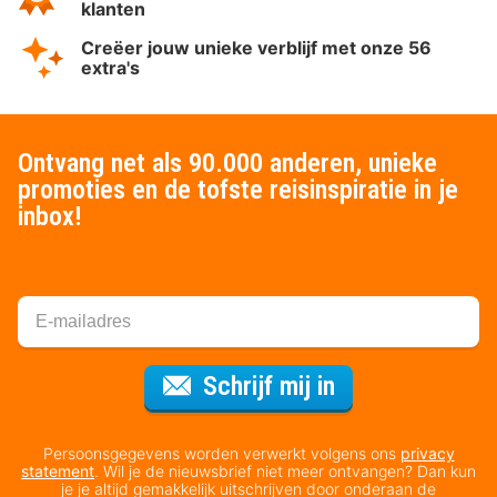
klanten
Creëer jouw unieke verblijf met onze 56
extra's
Ontvang net als 90.000 anderen, unieke
promoties en de tofste reisinspiratie in je
inbox!
Voor de nieuws
Schrijf mij in
Persoonsgegevens worden verwerkt volgens ons
privacy
statement
. Wil je de nieuwsbrief niet meer ontvangen? Dan kun
je je altijd gemakkelijk uitschrijven door onderaan de