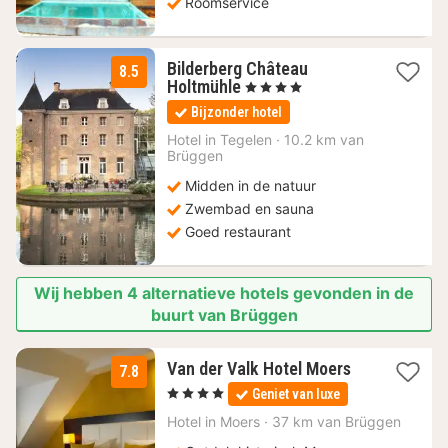
Roomservice
Bilderberg Château
8.5
1
Holtmühle
, 4 Sterren
nacht
Bijzonder hotel
vanaf
80,10
Hotel in
Tegelen
·
10.2 km van
Brüggen
€
Midden in de natuur
Zwembad en sauna
Goed restaurant
Wij hebben 4 alternatieve hotels gevonden in de
buurt van Brüggen
3
Van der Valk Hotel Moers
7.8
nachten
, 4 Sterren
Geniet van luxe
vanaf
92,67
Hotel in
Moers
·
37 km van Brüggen
€