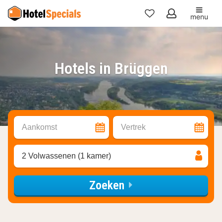
menu
Mijn
favorieten
Hotels in Brüggen
Aankomst
Vertrek
2 Volwassenen (1 kamer)
Zoeken