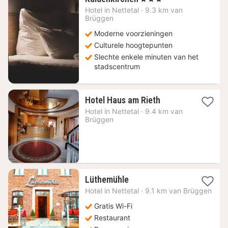
nacht
Hotel in
Nettetal
·
9.3 km van
vanaf
Brüggen
98,90
Moderne voorzieningen
€
Culturele hoogtepunten
Slechte enkele minuten van het
stadscentrum
1
Hotel Haus am Rieth
nacht
Hotel in
Nettetal
·
9.4 km van
vanaf
Brüggen
121,49
€
1
Lüthemühle
nacht
Hotel in
Nettetal
·
9.1 km van Brüggen
vanaf
115,89
Gratis Wi-Fi
€
Restaurant