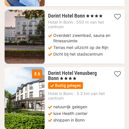
1
Dorint Hotel Bonn
, 4 Sterren
nacht
Hotel in
Bonn
·
550 m van het
vanaf
centrum
120
Overdekt zwembad, sauna en
€
fitnessruimte
Terras met uitzicht op de Rijn
Dicht bij het stadscentrum
Dorint Hotel Venusberg
8.6
1
Bonn
, 4 Sterren
nacht
Rustig gelegen
vanaf
119,41
Hotel in
Bonn
·
3.3 km van het
centrum
€
natuurrijk gelegen
luxe Health center
shoppen in Bonn