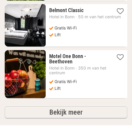
1
Belmont Classic
nacht
Hotel in
Bonn
·
50 m van het centrum
vanaf
59,11
Gratis Wi-Fi
€
Lift
Motel One Bonn -
1
Beethoven
nacht
Hotel in
Bonn
·
350 m van het
vanaf
centrum
71,98
Gratis Wi-Fi
€
Lift
hotels
Bekijk meer