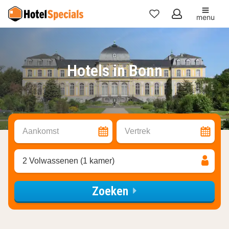
menu
Mijn
favorieten
Hotels in Bonn
Aankomst
Vertrek
2 Volwassenen (1 kamer)
Zoeken