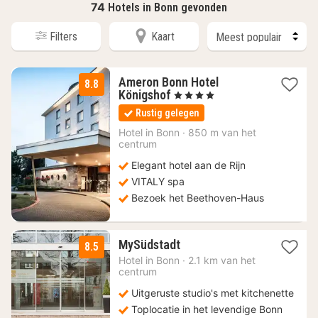
74
Hotels in Bonn gevonden
Filters
Kaart
Ameron Bonn Hotel
8.8
1
Königshof
, 4 Sterren
nacht
Rustig gelegen
vanaf
97,58
Hotel in
Bonn
·
850 m van het
centrum
€
Elegant hotel aan de Rijn
VITALY spa
Bezoek het Beethoven-Haus
2
MySüdstadt
8.5
nachten
Hotel in
Bonn
·
2.1 km van het
vanaf
centrum
51
Uitgeruste studio's met kitchenette
€
Toplocatie in het levendige Bonn