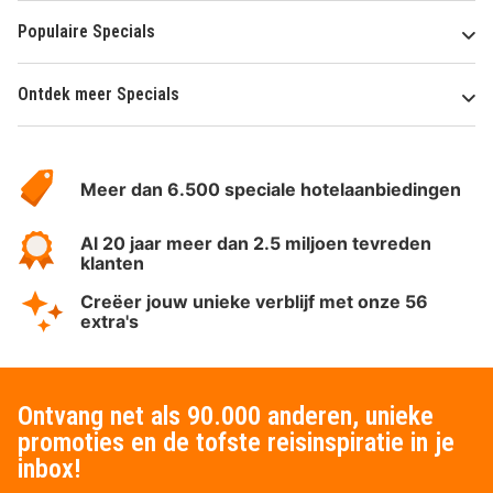
Populaire Specials
Ontdek meer Specials
Over
HotelSpecials
Meer dan 6.500 speciale hotelaanbiedingen
Al 20 jaar meer dan 2.5 miljoen tevreden
klanten
Creëer jouw unieke verblijf met onze 56
extra's
Ontvang net als 90.000 anderen, unieke
promoties en de tofste reisinspiratie in je
inbox!