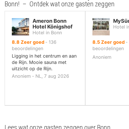
Bonn! – Ontdek wat onze gasten zeggen
Ameron Bonn
MySüd
Hotel Königshof
Hotel i
Hotel in Bonn
uit
uit
8.8
Zeer goed
‐
136
8.5
Zeer goed
‐
10
10
beoordelingen
beoordelingen
,
,
Ligging in het centrum en aan
Anoniem
de Rijn. Mooie sauna met
uitzicht op de Rijn.
Anoniem ‐ NL, 7 aug 2026
Lees wat onze gasten zeggen over Bonn