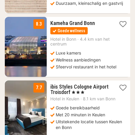
Duurzaam, kleinschalig en gastvrij
1
Kameha Grand Bonn
8.3
nacht
Goede wellness
vanaf
128,10
Hotel in
Bonn
·
4.4 km van het
centrum
€
Luxe kamers
Wellness aanbiedingen
Sfeervol restaurant in het hotel
ibis Styles Cologne Airport
7.7
1
Troisdorf
, 3 Sterren
nacht
Hotel in
Keulen
·
8.1 km van Bonn
vanaf
69
Goede bereikbaarheid
€
Met 20 minuten in Keulen
Uitstekende locatie tussen Keulen
en Bonn