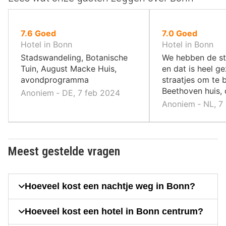
uit
uit
7.6
Goed
7.0
Goed
10
10
Hotel in Bonn
Hotel in Bonn
,
,
Stadswandeling, Botanische
We hebben de st
Tuin, August Macke Huis,
en dat is heel ge
avondprogramma
straatjes om te 
Beethoven huis, 
Anoniem ‐ DE, 7 feb 2024
Anoniem ‐ NL, 7
Meest gestelde vragen
Hoeveel kost een nachtje weg in Bonn?
Hoeveel kost een hotel in Bonn centrum?