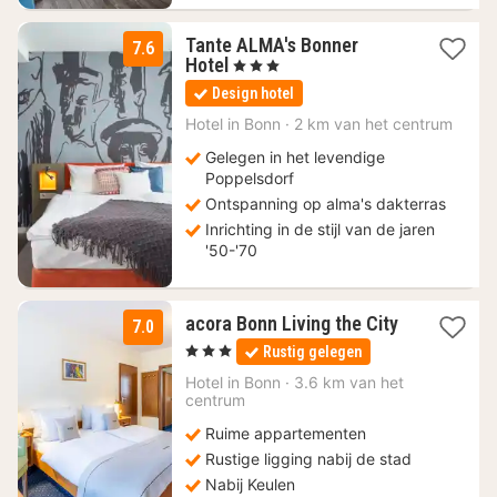
Tante ALMA's Bonner
7.6
1
Hotel
, 3 Sterren
nacht
Design hotel
vanaf
88,83
Hotel in
Bonn
·
2 km van het centrum
€
Gelegen in het levendige
Poppelsdorf
Ontspanning op alma's dakterras
Inrichting in de stijl van de jaren
'50-'70
acora Bonn Living the City
7.0
1
, 3 Sterren
Rustig gelegen
nacht
vanaf
Hotel in
Bonn
·
3.6 km van het
66,45
centrum
€
Ruime appartementen
Rustige ligging nabij de stad
Nabij Keulen