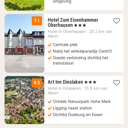
omgeving
Hotel Zum Eisenhammer
7.1
1
Oberhausen
, 3 Sterren
nacht
Hotel in
Oberhausen
·
25.2 km van
vanaf
Alpen
89
Centrale plek
€
Nabij het winkelparadijs CentrO
Goede verbinding dichtbij het
treinstation
3
Art Inn Dinslaken
, 3 Sterren
8.3
nachten
Hotel in
Dinslaken
·
15.5 km van
vanaf
Alpen
59
Ontdek Natuurpark Hohe Mark
€
Ligging naast station
Dichtbij Duisburg en Essen