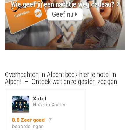
Wie geef jij een nachtje weg cadeau?
Geef nu
Overnachten in Alpen: boek hier je hotel in
Alpen! – Ontdek wat onze gasten zeggen
Xotel
Hotel in Xanten
uit
8.8
Zeer goed
‐
7
10
beoordelingen