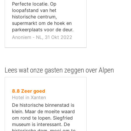
,
Perfecte locatie. Op
loopafstand van het
historische centrum,
supermarkt om de hoek en
parkeerplaats voor de deur.
Anoniem ‐ NL, 31 Okt 2022
Lees wat onze gasten zeggen over Alpen
uit
8.8
Zeer goed
10
Hotel in Xanten
,
De historische binnenstad is
klein. Maar de moeite waard
om rond te lopen. Siegfried
museum is interessant. De
historische dom, mooi om te