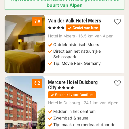
buurt van Alpen
3
Van der Valk Hotel Moers
7.9
nachten
, 4 Sterren
Geniet van luxe
vanaf
92,67
Hotel in
Moers
·
16.5 km van Alpen
€
Ontdek historisch Moers
Direct aan het natuurrijke
Schlosspark
Tip: Movie Park Germany
Mercure Hotel Duisburg
8.2
2
City
, 4 Sterren
nachten
Geschikt voor families
vanaf
70
Hotel in
Duisburg
·
24.1 km van Alpen
€
Midden in het centrum
Zwembad & sauna
Tip: maak een rondvaart door de