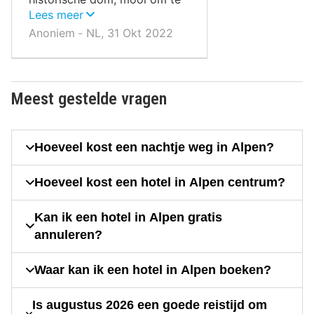
bekijken. De historische
Lees meer
molen met heerlijke verse
Anoniem ‐ NL, 31 Okt 2022
broodjes en streekproducten,
een aanrader. Maar het
toppunt van ons bezoek was
het LVR Romeins museum en
Meest gestelde vragen
Archelogisch park. Een
schitterende locatie, die de
oude Romeinse stad tot leven
Hoeveel kost een nachtje weg in Alpen?
brengt. Schitterende
reconstructies, de
Hoeveel kost een hotel in Alpen centrum?
opgravingen van het
Romeinse badhuis en een
geweldige collectie aan
Kan ik een hotel in Alpen gratis
vondsten in het museum. De
annuleren?
prijzen van de bezochte
musea, zijn verassend laag!
Waar kan ik een hotel in Alpen boeken?
En picknicken in het ruim
opgezette archeologisch park
Is augustus 2026 een goede reistijd om
is geen probleem.