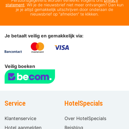
Persoonsgegevens worden verwerkt volgens ons
privacy
statement
. Wil je de nieuwsbrief niet meer ontvangen? Dan kun
je je altijd gemakkelijk uitschrijven door onderaan de
nieuwsbrief op “afmelden” te klikken.
Je betaalt veilig en gemakkelijk via:
Veilig boeken
Service
HotelSpecials
Klantenservice
Over HotelSpecials
Hotel aanmelden
Reisblog