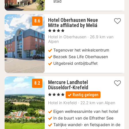
stad
Hotel Oberhausen Neue
8.6
1
Mitte affiliated by Meliá
nacht
, 4 Sterren
vanaf
Hotel in
Oberhausen
·
26.9 km van
89
Alpen
€
Tegenover het winkelcentrum
Bezoek Sea Life Oberhausen
Uitgebreid ontbijtbuffet
Mercure Landhotel
8.2
3
Düsseldorf-Krefeld
nachten
, 4 Sterren
Rustig gelegen
vanaf
83,33
Hotel in
Krefeld
·
22.2 km van Alpen
€
Eigen wellnessruimte van het hotel
In de buurt van de Elfrather See
Talrijke wandel- en fietspaden in de