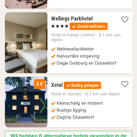
2
Wellings Parkhotel
nachten
, 4 Sterren
Goede wellness
vanaf
147,60
Hotel in
Kamp-Lintfort
·
8.1 km van
Alpen
€
Wellnessfaciliteiten
Natuurrijke omgeving
Dagje Duisburg en Düsseldorf
1
8.8
Xotel
Rustig gelegen
nacht
vanaf
Hotel in
Xanten
·
9.7 km van Alpen
89,20
Kleinschalig en modern
€
Rustige ligging
Dagtrip Düsseldorf
Wij hebben 6 alternatieve hotels gevonden in de