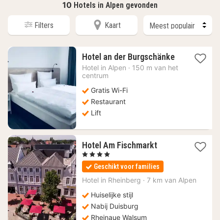
10
Hotels in Alpen gevonden
Filters
Kaart
1
Hotel an der Burgschänke
nacht
Hotel in
Alpen
·
150 m van het
vanaf
centrum
126
Gratis Wi-Fi
€
Restaurant
Lift
1
Hotel Am Fischmarkt
nacht
, 4 Sterren
vanaf
Geschikt voor families
99
€
Hotel in
Rheinberg
·
7 km van Alpen
Huiselijke stijl
Nabij Duisburg
Rheinaue Walsum