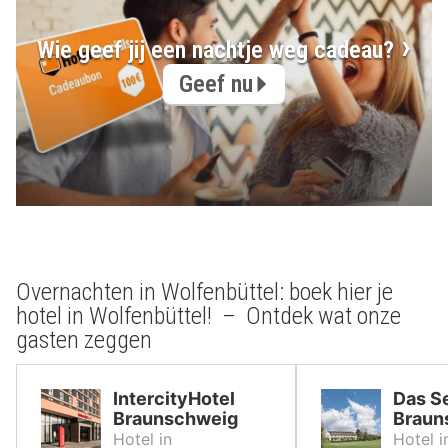
Wie geef jij een nachtje weg cadeau?
Geef nu
Overnachten in Wolfenbüttel: boek hier je
hotel in Wolfenbüttel! – Ontdek wat onze
gasten zeggen
IntercityHotel
Das S
Braunschweig
Braun
Hotel in
Hotel i