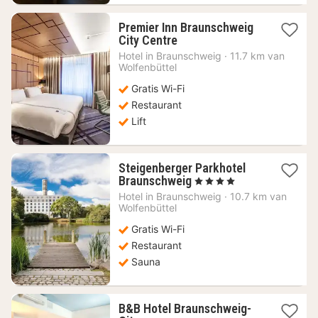
Premier Inn Braunschweig
1
City Centre
nacht
Hotel in
Braunschweig
·
11.7 km van
vanaf
Wolfenbüttel
57,81
Gratis Wi-Fi
€
Restaurant
Lift
Steigenberger Parkhotel
1
Braunschweig
, 4 Sterren
nacht
Hotel in
Braunschweig
·
10.7 km van
vanaf
Wolfenbüttel
112,71
Gratis Wi-Fi
€
Restaurant
Sauna
B&B Hotel Braunschweig-