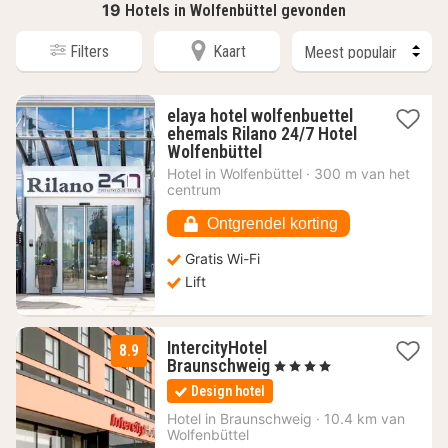
19
Hotels in Wolfenbüttel gevonden
Filters
Kaart
elaya hotel wolfenbuettel
ehemals Rilano 24/7 Hotel
1
Wolfenbüttel
nacht
Hotel in
Wolfenbüttel
·
300 m van het
vanaf
centrum
87,48
€
Ontgrendel korting
Gratis Wi-Fi
Lift
IntercityHotel
8.9
3
Braunschweig
, 4 Sterren
nachten
Design hotel
vanaf
53
Hotel in
Braunschweig
·
10.4 km van
Wolfenbüttel
€