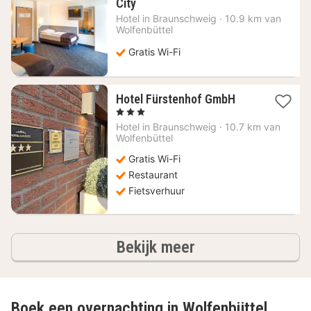
1
City
nacht
Hotel in
Braunschweig
·
10.9 km van
vanaf
Wolfenbüttel
67,29
€
Gratis Wi-Fi
1
Hotel Fürstenhof GmbH
nacht
, 3 Sterren
vanaf
Hotel in
Braunschweig
·
10.7 km van
81,69
Wolfenbüttel
€
Gratis Wi-Fi
Restaurant
Fietsverhuur
hotels
Bekijk meer
Boek een overnachting in Wolfenbüttel