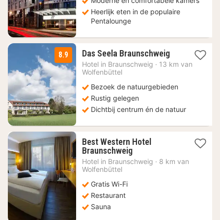
Moderne en comfortabele kamers
Heerlijk eten in de populaire
Pentalounge
1
Das Seela Braunschweig
8.9
nacht
Hotel in
Braunschweig
·
13 km van
vanaf
Wolfenbüttel
99
Bezoek de natuurgebieden
€
Rustig gelegen
Dichtbij centrum én de natuur
Best Western Hotel
1
Braunschweig
nacht
Hotel in
Braunschweig
·
8 km van
vanaf
Wolfenbüttel
74,12
Gratis Wi-Fi
€
Restaurant
Sauna