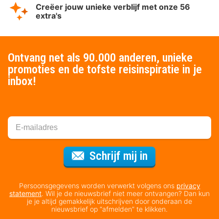
Creëer jouw unieke verblijf met onze 56
extra's
Ontvang net als 90.000 anderen, unieke
promoties en de tofste reisinspiratie in je
inbox!
Voor de nieuws
Schrijf mij in
Persoonsgegevens worden verwerkt volgens ons
privacy
statement
. Wil je de nieuwsbrief niet meer ontvangen? Dan kun
je je altijd gemakkelijk uitschrijven door onderaan de
nieuwsbrief op “afmelden” te klikken.