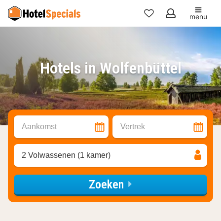
menu
Mijn
favorieten
Hotels in Wolfenbüttel
Aankomst
Vertrek
2 Volwassenen (1 kamer)
Zoeken