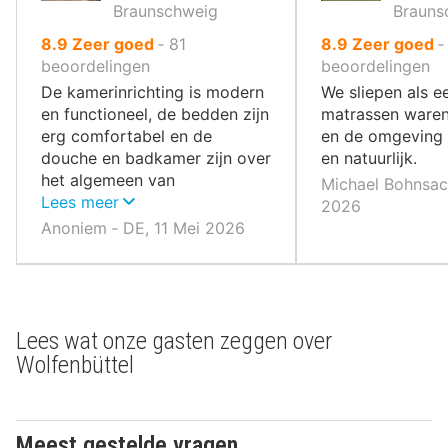
Braunschweig
Brauns
uit
uit
8.9
Zeer goed
‐
81
8.9
Zeer goed
10
10
beoordelingen
beoordelingen
,
,
De kamerinrichting is modern
We sliepen als e
en functioneel, de bedden zijn
matrassen waren
erg comfortabel en de
en de omgeving 
douche en badkamer zijn over
en natuurlijk.
het algemeen van
Michael Bohnsack
topkwaliteit!
Lees meer
2026
Anoniem ‐ DE, 11 Mei 2026
Lees wat onze gasten zeggen over
Wolfenbüttel
Meest gestelde vragen