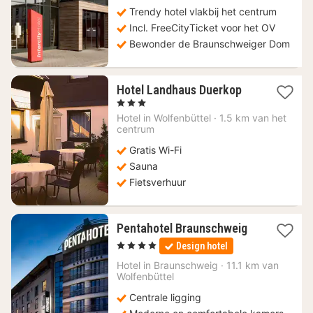
Trendy hotel vlakbij het centrum
Incl. FreeCityTicket voor het OV
Bewonder de Braunschweiger Dom
1
Hotel Landhaus Duerkop
nacht
, 3 Sterren
vanaf
Hotel in
Wolfenbüttel
·
1.5 km van het
87,48
centrum
€
Gratis Wi-Fi
Sauna
Fietsverhuur
1
Pentahotel Braunschweig
nacht
, 4 Sterren
Design hotel
vanaf
92,70
Hotel in
Braunschweig
·
11.1 km van
Wolfenbüttel
€
Centrale ligging