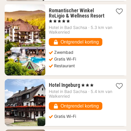
Romantischer Winkel
RoLigio & Wellness Resort
1
, 5 Sterren
nacht
Hotel in
Bad Sachsa
·
5.3 km van
vanaf
Walkenried
206,74
€
Ontgrendel korting
Zwembad
Gratis Wi-Fi
Restaurant
1
Hotel Ingeburg
, 3 Sterren
nacht
Hotel in
Bad Sachsa
·
5.4 km van
vanaf
Walkenried
90,97
€
Ontgrendel korting
Gratis Wi-Fi