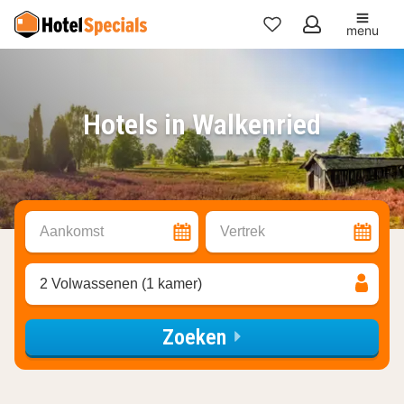
menu
Mijn
favorieten
Hotels in Walkenried
Aankomst
Vertrek
2 Volwassenen (1 kamer)
Zoeken