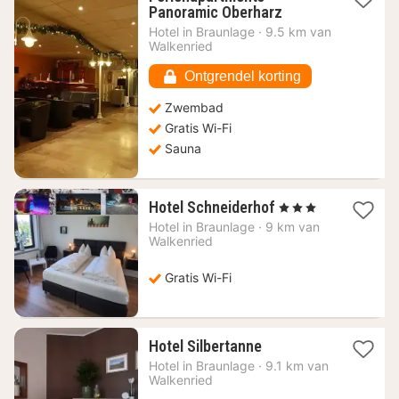
1
Panoramic Oberharz
nacht
Hotel in
Braunlage
·
9.5 km van
vanaf
Walkenried
34,17
€
Ontgrendel korting
Zwembad
Gratis Wi-Fi
Sauna
1
Hotel Schneiderhof
, 3 Sterren
nacht
Hotel in
Braunlage
·
9 km van
vanaf
Walkenried
83,27
€
Gratis Wi-Fi
1
Hotel Silbertanne
nacht
Hotel in
Braunlage
·
9.1 km van
vanaf
Walkenried
70,48