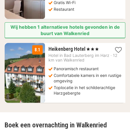
Gratis Wi-Fi
€
Restaurant
Wij hebben 1 alternatieve hotels gevonden in de
buurt van Walkenried
1
Heikenberg Hotel
, 3 Sterren
8.1
nacht
Hotel in
Bad Lauterberg im Harz
·
12
vanaf
km van Walkenried
69
Panoramisch restaurant
€
Comfortabele kamers in een rustige
omgeving
Toplocatie in het schilderachtige
Harzgebergte
Boek een overnachting in Walkenried