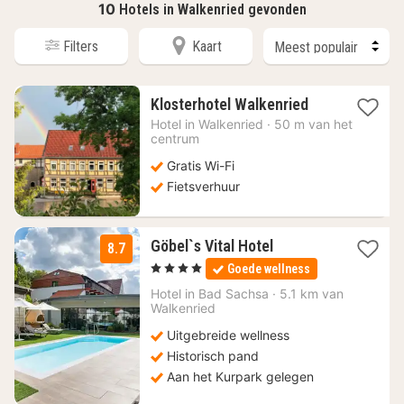
10
Hotels in Walkenried gevonden
Filters
Kaart
1
Klosterhotel Walkenried
nacht
Hotel in
Walkenried
·
50 m van het
vanaf
centrum
82,24
Gratis Wi-Fi
€
Fietsverhuur
1
Göbel`s Vital Hotel
8.7
nacht
, 4 Sterren
Goede wellness
vanaf
166,25
Hotel in
Bad Sachsa
·
5.1 km van
Walkenried
€
Uitgebreide wellness
Historisch pand
Aan het Kurpark gelegen