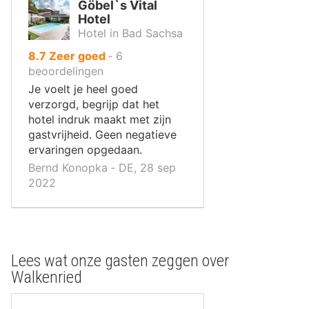
Göbel`s Vital
Hotel
Hotel in Bad Sachsa
uit
8.7
Zeer goed
‐
6
10
beoordelingen
,
Je voelt je heel goed
verzorgd, begrijp dat het
hotel indruk maakt met zijn
gastvrijheid. Geen negatieve
ervaringen opgedaan.
Bernd Konopka ‐ DE, 28 sep
2022
Lees wat onze gasten zeggen over
Walkenried