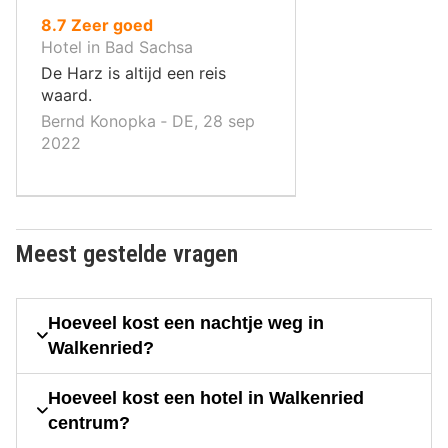
uit
8.7
Zeer goed
10
Hotel in Bad Sachsa
,
De Harz is altijd een reis
waard.
Bernd Konopka ‐ DE, 28 sep
2022
Meest gestelde vragen
Hoeveel kost een nachtje weg in
Walkenried?
Hoeveel kost een hotel in Walkenried
centrum?