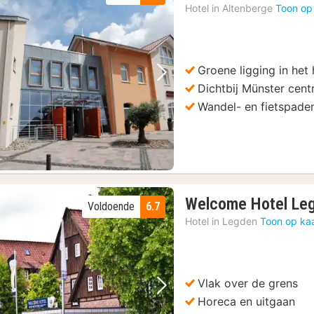
Hotel in
Altenberge
Toon op
Groene ligging in het
Vorige foto
Volgende foto
Dichtbij Münster cen
Wandel- en fietspaden
Welcome Hotel Le
Voldoende
6.7
Hotel in
Legden
Toon op ka
Vlak over de grens
Vorige foto
Volgende foto
Horeca en uitgaan