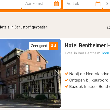
Aankomst
Vertrek
2
Hotels in Schüttorf gevonden
s
Hotel Bentheimer 
Zeer goed
8.4
Hotel in
Bad Bentheim
Toon 
Nabij de Nederlandse
Vorige foto
Volgende foto
Ontspan bij kuuroord
Bezoek kasteel Benth