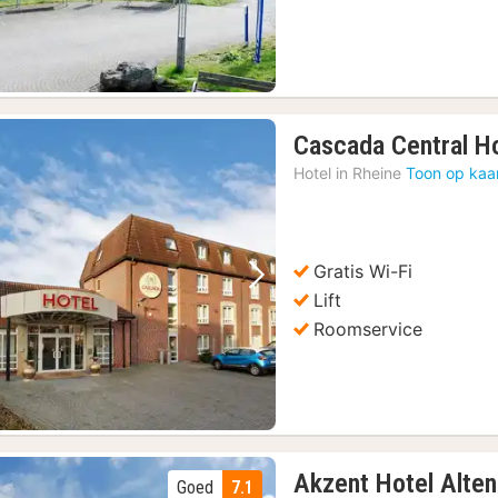
Cascada Central Ho
Hotel in
Rheine
Toon op kaa
Gratis Wi-Fi
Vorige foto
Volgende foto
Lift
Roomservice
Akzent Hotel Alte
Goed
7.1