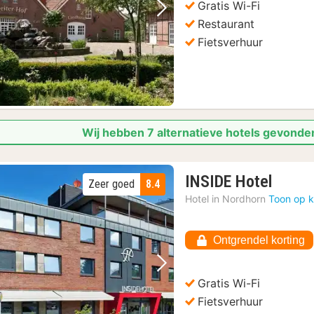
Gratis Wi-Fi
Vorige foto
Volgende foto
Restaurant
Fietsverhuur
Wij hebben 7 alternatieve hotels gevonden
1
INSIDE Hotel
Zeer goed
8.4
nacht
Hotel in
Nordhorn
Toon op k
vanaf
102,0
Ontgrendel korting
€
Vorige foto
Volgende foto
Gratis Wi-Fi
Fietsverhuur