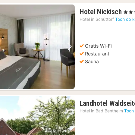
1
Hotel Nickisch
, 4 Ste
nac
Hotel in
Schüttorf
Toon op k
van
122
€
Gratis Wi-Fi
Vorige foto
Volgende foto
Restaurant
Sauna
Landhotel Waldseit
Hotel in
Bad Bentheim
Toon 