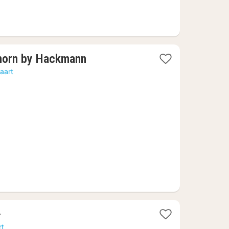
1
orn by Hackmann
nacht
aart
vanaf
117,76
€
rt