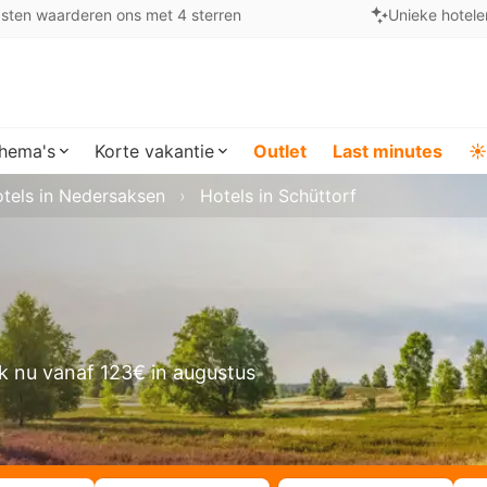
sten waarderen ons met 4 sterren
Unieke hotele
hema's
Korte vakantie
Outlet
Last minutes
☀️
tels in Nedersaksen
Hotels in Schüttorf
k nu vanaf 123€ in augustus