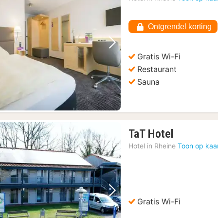
vanaf
134,2
Ontgrendel korting
€
Vorige foto
Volgende foto
Gratis Wi-Fi
Restaurant
Sauna
1
TaT Hotel
nacht
Hotel in
Rheine
Toon op kaa
vanaf
78,50
€
Vorige foto
Volgende foto
Gratis Wi-Fi