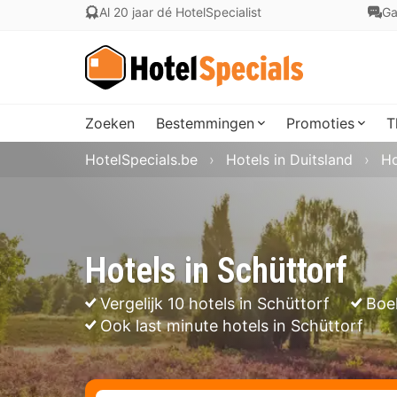
Al 20 jaar dé HotelSpecialist
Ga
Zoeken
Bestemmingen
Promoties
T
HotelSpecials.be
Hotels in Duitsland
Ho
Hotels in Schüttorf
Vergelijk 10 hotels in Schüttorf
Boe
Ook last minute hotels in Schüttorf