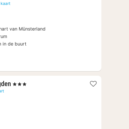
nachten
 kaart
vanaf
49,50
€
 hart van Münsterland
trum
 in de buurt
1
gden
, 3 Sterren
nacht
art
vanaf
140,70
€