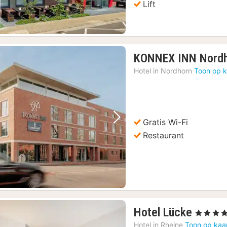
Lift
KONNEX INN Nordh
Hotel in
Nordhorn
Toon op k
Gratis Wi-Fi
Vorige foto
Volgende foto
Restaurant
1
Hotel Lücke
, 4 Sterren
nacht
Hotel in
Rheine
Toon op kaa