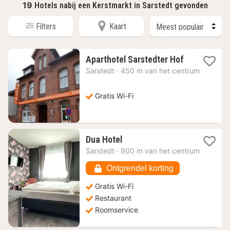
19
Hotels nabij een Kerstmarkt in Sarstedt gevonden
Filters
Kaart
1
Aparthotel Sarstedter Hof
nacht
Sarstedt
·
450 m van het centrum
vanaf
59,18
€
Gratis Wi-Fi
1
Dua Hotel
nacht
Sarstedt
·
900 m van het centrum
vanaf
62,62
Ontgrendel korting
€
Gratis Wi-Fi
Restaurant
Roomservice