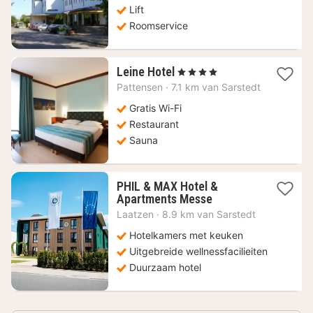
€
Lift
Roomservice
1
Leine Hotel
, 4 Sterren
nacht
Pattensen
·
7.1 km van Sarstedt
vanaf
87,98
Gratis Wi-Fi
€
Restaurant
Sauna
PHIL & MAX Hotel &
1
Apartments Messe
nacht
Laatzen
·
8.9 km van Sarstedt
vanaf
129,15
Hotelkamers met keuken
€
Uitgebreide wellnessfacilieiten
Duurzaam hotel