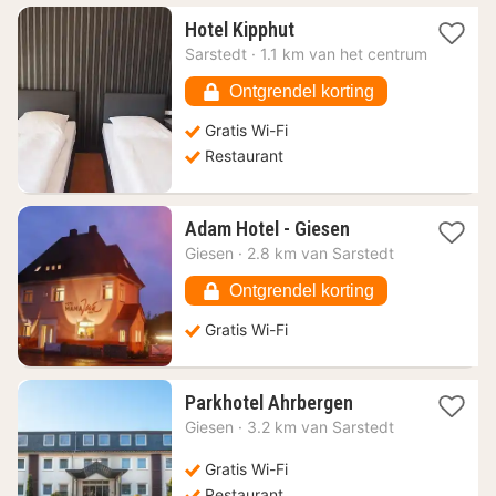
1
Hotel Kipphut
nacht
Sarstedt
·
1.1 km van het centrum
vanaf
52,15
Ontgrendel korting
€
Gratis Wi-Fi
Restaurant
1
Adam Hotel - Giesen
nacht
Giesen
·
2.8 km van Sarstedt
vanaf
53,45
Ontgrendel korting
€
Gratis Wi-Fi
1
Parkhotel Ahrbergen
nacht
Giesen
·
3.2 km van Sarstedt
vanaf
95,88
Gratis Wi-Fi
€
Restaurant