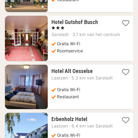
1
Hotel Gutshof Busch
nacht
, 3 Sterren
vanaf
Sarstedt
·
3.1 km van het centrum
112,15
€
Gratis Wi-Fi
Roomservice
1
Hotel Alt Oesselse
nacht
Laatzen
·
5.3 km van Sarstedt
vanaf
44,58
Gratis Wi-Fi
€
Restaurant
1
Erbenholz Hotel
nacht
Laatzen
·
6.4 km van Sarstedt
vanaf
60,51
Gratis Wi-Fi