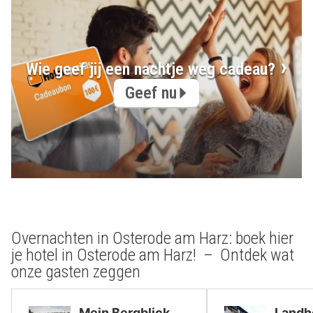
Wie geef jij een nachtje weg cadeau?
Geef nu
Overnachten in Osterode am Harz: boek hier
je hotel in Osterode am Harz! – Ontdek wat
onze gasten zeggen
Mein Bergblick
Landho