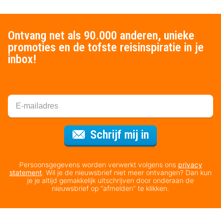
Ontvang net als 90.000 anderen, unieke
promoties en de tofste reisinspiratie in je
inbox!
Voor de nieuws
Schrijf mij in
Persoonsgegevens worden verwerkt volgens ons
privacy
statement
. Wil je de nieuwsbrief niet meer ontvangen? Dan kun
je je altijd gemakkelijk uitschrijven door onderaan de
nieuwsbrief op “afmelden” te klikken.