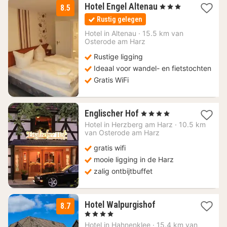
1
Hotel Engel Altenau
, 3 Sterren
8.5
nacht
Rustig gelegen
vanaf
125
Hotel in
Altenau
·
15.5 km van
Osterode am Harz
€
Rustige ligging
Ideaal voor wandel- en fietstochten
Gratis WiFi
1
Englischer Hof
, 4 Sterren
nacht
Hotel in
Herzberg am Harz
·
10.5 km
vanaf
van Osterode am Harz
156,59
gratis wifi
€
mooie ligging in de Harz
zalig ontbijtbuffet
2
Hotel Walpurgishof
8.7
nachten
, 4 Sterren
vanaf
Hotel in
Hahnenklee
·
15.4 km van