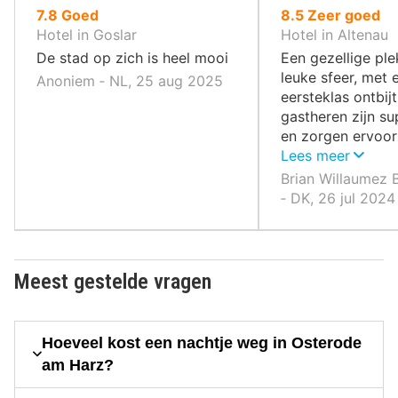
uit
uit
7.8
Goed
8.5
Zeer goed
10
10
Hotel in Goslar
Hotel in Altenau
,
,
De stad op zich is heel mooi
Een gezellige pl
leuke sfeer, met 
Anoniem ‐ NL, 25 aug 2025
eersteklas ontbij
gastheren zijn su
en zorgen ervoor 
thuis voelt.
Lees meer
Brian Willaumez
‐ DK, 26 jul 2024
Meest gestelde vragen
Hoeveel kost een nachtje weg in Osterode
am Harz?