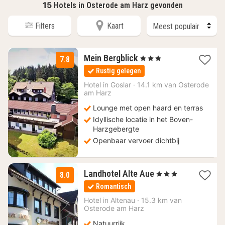
15
Hotels in Osterode am Harz gevonden
Filters
Kaart
3
Mein Bergblick
, 3 Sterren
7.8
nachten
Rustig gelegen
vanaf
63,33
Hotel in
Goslar
·
14.1 km van Osterode
am Harz
€
Lounge met open haard en terras
Idyllische locatie in het Boven-
Harzgebergte
Openbaar vervoer dichtbij
3
Landhotel Alte Aue
, 3 Sterren
8.0
nachten
Romantisch
vanaf
68,67
Hotel in
Altenau
·
15.3 km van
Osterode am Harz
€
Natuurrijk