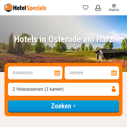
menu
Mijn
favorieten
Hotels in Osterode am Harz
Aankomst
Vertrek
2 Volwassenen (1 kamer)
Zoeken