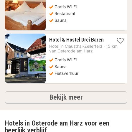
115,89
Gratis Wi-Fi
€
Restaurant
Sauna
1
Hotel & Hostel Drei Bären
nacht
Hotel in
Clausthal-Zellerfeld
·
15 km
vanaf
van Osterode am Harz
59,66
Gratis Wi-Fi
€
Sauna
Fietsverhuur
hotels
Bekijk meer
Hotels in Osterode am Harz voor een
heerlijk verblijf