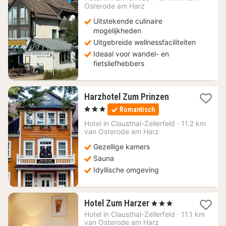
69
Osterode am Harz
€
Uitstekende culinaire
mogelijkheden
Uitgebreide wellnessfaciliteiten
Ideaal voor wandel- en
fietsliefhebbers
1
Harzhotel Zum Prinzen
nacht
, 3 Sterren
Romantisch
vanaf
99,36
Hotel in
Clausthal-Zellerfeld
·
11.2 km
van Osterode am Harz
€
Gezellige kamers
Sauna
Idyllische omgeving
1
Hotel Zum Harzer
, 3 Sterren
nacht
Hotel in
Clausthal-Zellerfeld
·
11.1 km
vanaf
van Osterode am Harz