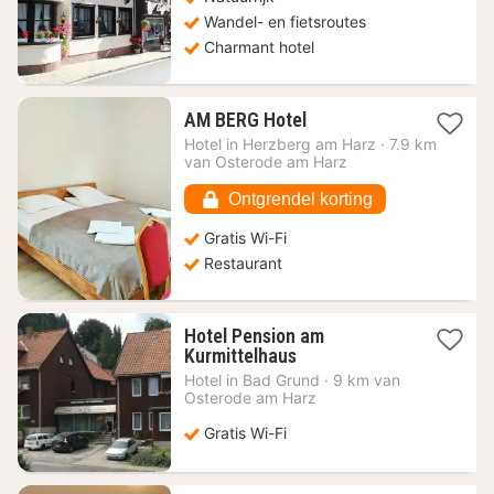
Wandel- en fietsroutes
Charmant hotel
1
AM BERG Hotel
nacht
Hotel in
Herzberg am Harz
·
7.9 km
vanaf
van Osterode am Harz
74,77
€
Ontgrendel korting
Gratis Wi-Fi
Restaurant
Hotel Pension am
1
Kurmittelhaus
nacht
Hotel in
Bad Grund
·
9 km van
vanaf
Osterode am Harz
70,17
€
Gratis Wi-Fi