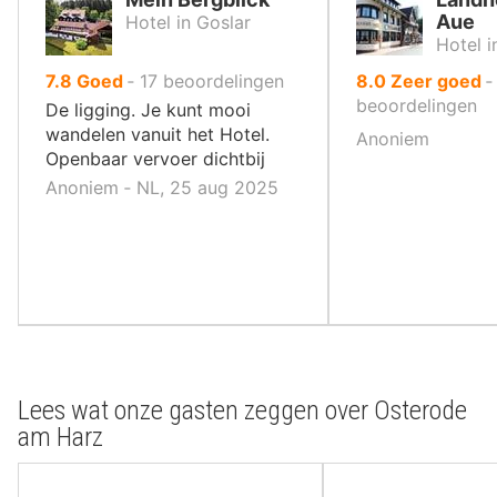
Aue
Hotel in Goslar
Hotel i
uit
uit
7.8
Goed
‐
17
beoordelingen
8.0
Zeer goed
10
10
beoordelingen
De ligging. Je kunt mooi
,
,
wandelen vanuit het Hotel.
Anoniem
Openbaar vervoer dichtbij
Anoniem ‐ NL, 25 aug 2025
Lees wat onze gasten zeggen over Osterode
am Harz