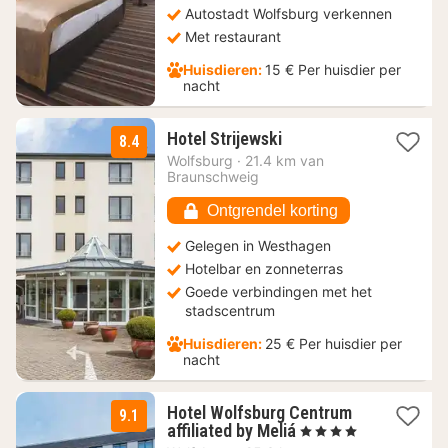
Autostadt Wolfsburg verkennen
Met restaurant
Huisdieren:
15 € Per huisdier per
nacht
1
Hotel Strijewski
8.4
nacht
Wolfsburg
·
21.4 km van
vanaf
Braunschweig
64
€
Ontgrendel korting
Gelegen in Westhagen
Hotelbar en zonneterras
Goede verbindingen met het
stadscentrum
Huisdieren:
25 € Per huisdier per
nacht
Hotel Wolfsburg Centrum
9.1
3
affiliated by Meliá
, 4 Sterren
nachten