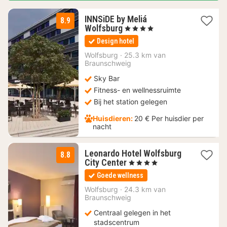
INNSiDE by Meliá
8.9
3
Wolfsburg
, 4 Sterren
nachten
Design hotel
vanaf
100
Wolfsburg
·
25.3 km van
Braunschweig
€
Sky Bar
Fitness- en wellnessruimte
Bij het station gelegen
Huisdieren:
20 € Per huisdier per
nacht
Leonardo Hotel Wolfsburg
8.8
1
City Center
, 4 Sterren
nacht
Goede wellness
vanaf
84
Wolfsburg
·
24.3 km van
Braunschweig
€
Centraal gelegen in het
stadscentrum