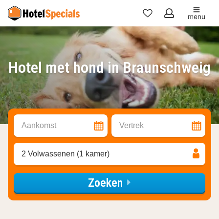
menu
Mijn
favorieten
Hotel met hond in Braunschweig
Aankomst
Vertrek
2 Volwassenen (1 kamer)
Zoeken