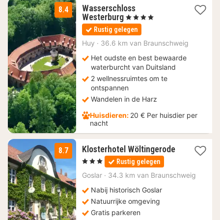
Wasserschloss
8.4
1
Westerburg
, 4 Sterren
nacht
Rustig gelegen
vanaf
125
Huy
·
36.6 km van Braunschweig
€
Het oudste en best bewaarde
waterburcht van Duitsland
2 wellnessruimtes om te
ontspannen
Wandelen in de Harz
Huisdieren:
20 € Per huisdier per
nacht
Klosterhotel Wöltingerode
8.7
1
, 3 Sterren
Rustig gelegen
nacht
vanaf
Goslar
·
34.3 km van Braunschweig
65
Nabij historisch Goslar
€
Natuurrijke omgeving
Gratis parkeren