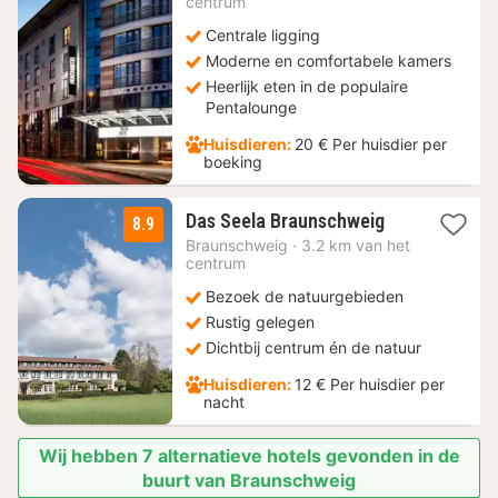
centrum
€
Centrale ligging
Moderne en comfortabele kamers
Heerlijk eten in de populaire
Pentalounge
Huisdieren:
20 € Per huisdier per
boeking
1
Das Seela Braunschweig
8.9
nacht
Braunschweig
·
3.2 km van het
vanaf
centrum
99
Bezoek de natuurgebieden
€
Rustig gelegen
Dichtbij centrum én de natuur
Huisdieren:
12 € Per huisdier per
nacht
Wij hebben 7 alternatieve hotels gevonden in de
buurt van Braunschweig