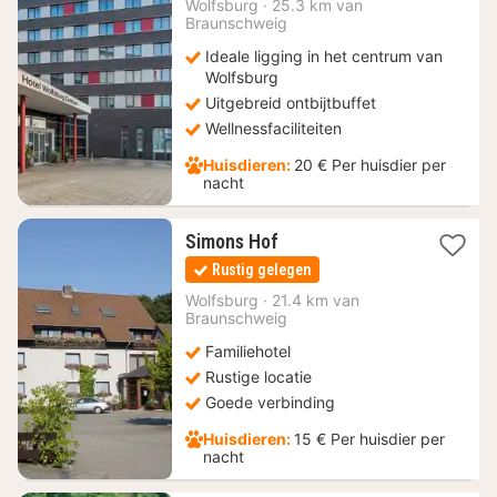
Wolfsburg
·
25.3 km van
vanaf
Braunschweig
59,67
Ideale ligging in het centrum van
€
Wolfsburg
Uitgebreid ontbijtbuffet
Wellnessfaciliteiten
Huisdieren:
20 € Per huisdier per
nacht
1
Simons Hof
nacht
Rustig gelegen
vanaf
149
Wolfsburg
·
21.4 km van
Braunschweig
€
Familiehotel
Rustige locatie
Goede verbinding
Huisdieren:
15 € Per huisdier per
nacht