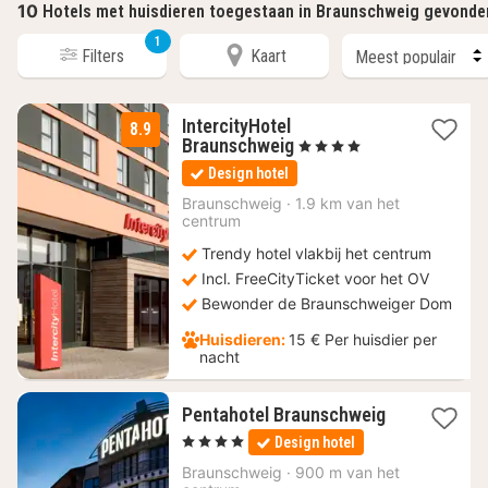
10
Hotels met huisdieren toegestaan in Braunschweig gevonde
1
Filters
Kaart
IntercityHotel
8.9
3
Braunschweig
, 4 Sterren
nachten
Design hotel
vanaf
53
Braunschweig
·
1.9 km van het
centrum
€
Trendy hotel vlakbij het centrum
Incl. FreeCityTicket voor het OV
Bewonder de Braunschweiger Dom
Huisdieren:
15 € Per huisdier per
nacht
1
Pentahotel Braunschweig
nacht
, 4 Sterren
Design hotel
vanaf
92,70
Braunschweig
·
900 m van het