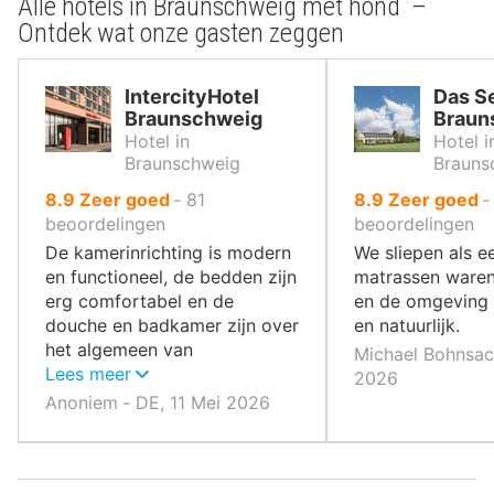
Alle hotels in Braunschweig met hond –
Ontdek wat onze gasten zeggen
IntercityHotel
Das S
Braunschweig
Braun
Hotel in
Hotel i
Braunschweig
Brauns
uit
uit
8.9
Zeer goed
‐
81
8.9
Zeer goed
10
10
beoordelingen
beoordelingen
,
,
De kamerinrichting is modern
We sliepen als e
en functioneel, de bedden zijn
matrassen waren
erg comfortabel en de
en de omgeving 
douche en badkamer zijn over
en natuurlijk.
het algemeen van
Michael Bohnsack
topkwaliteit!
Lees meer
2026
Anoniem ‐ DE, 11 Mei 2026