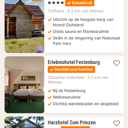
nacht
, 4 Sterren
Romantisch
vanaf
175
Torfhaus
·
6.2 km van Altenau
€
Uitzicht op de hoogste berg van
Noord-Duitsland
Gratis sauna en fitsnessruimte
Skiën in de omgeving van Nationaal
Park Harz
2
Erlebnishotel Festenburg
nachten
Geschikt voor families
vanaf
158
Clausthal-Zellerfeld
·
5.5 km van
Altenau
€
Bij de Festenburg
Wellnessruimte
Dichtbij wandelpaden en skigebied
1
Harzhotel Zum Prinzen
nacht