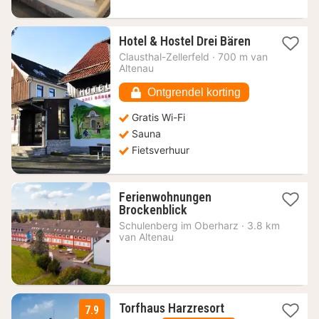
1
Hotel & Hostel Drei Bären
nacht
Clausthal-Zellerfeld
·
700 m van
vanaf
Altenau
64,04
€
Ontgrendel korting
Gratis Wi-Fi
Sauna
Fietsverhuur
Ferienwohnungen
1
Brockenblick
nacht
Schulenberg im Oberharz
·
3.8 km
vanaf
van Altenau
154
€
1
Torfhaus Harzresort
7.9