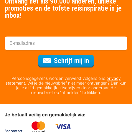
Ontvang net als 90.000 anderen, unieke
promoties en de tofste reisinspiratie in je
inbox!
Voor de nieuws
Schrijf mij in
Persoonsgegevens worden verwerkt volgens ons
privacy
statement
. Wil je de nieuwsbrief niet meer ontvangen? Dan kun
je je altijd gemakkelijk uitschrijven door onderaan de
nieuwsbrief op “afmelden” te klikken.
Je betaalt veilig en gemakkelijk via: