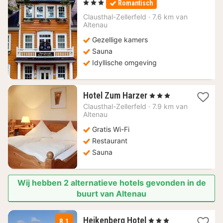
, 3 Sterren
Romantisch
vanaf
99,36
Clausthal-Zellerfeld
·
7.6 km van
Altenau
€
Gezellige kamers
Sauna
Idyllische omgeving
1
Hotel Zum Harzer
, 3 Sterren
nacht
Clausthal-Zellerfeld
·
7.9 km van
vanaf
Altenau
113,08
Gratis Wi-Fi
€
Restaurant
Sauna
Wij hebben 2 alternatieve hotels gevonden in de
buurt van Altenau
1
Heikenberg Hotel
, 3 Sterren
8.1