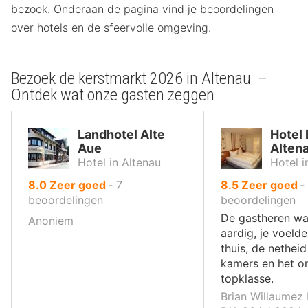
bezoek. Onderaan de pagina vind je beoordelingen
over hotels en de sfeervolle omgeving.
Bezoek de kerstmarkt 2026 in Altenau –
Ontdek wat onze gasten zeggen
Landhotel Alte
Hotel 
Aue
Alten
Hotel in Altenau
Hotel i
uit
uit
8.0
Zeer goed
‐
7
8.5
Zeer goed
‐
10
10
beoordelingen
beoordelingen
,
,
De gastheren wa
Anoniem
aardig, je voelde
thuis, de nethei
kamers en het on
topklasse.
Brian Willaumez