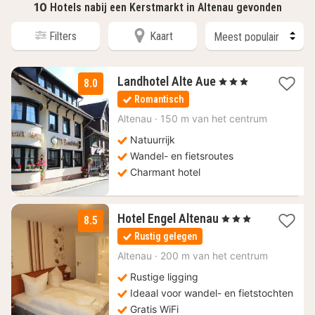
10
Hotels nabij een Kerstmarkt in Altenau gevonden
Filters
Kaart
3
Landhotel Alte Aue
, 3 Sterren
8.0
nachten
Romantisch
vanaf
65,33
Altenau
·
150 m van het centrum
€
Natuurrijk
Wandel- en fietsroutes
Charmant hotel
1
Hotel Engel Altenau
, 3 Sterren
8.5
nacht
Rustig gelegen
vanaf
125
Altenau
·
200 m van het centrum
€
Rustige ligging
Ideaal voor wandel- en fietstochten
Gratis WiFi