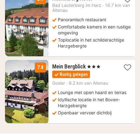
nacht
Bad Lauterberg im Harz
·
19.7 km van
vanaf
Altenau
69
Panoramisch restaurant
€
Comfortabele kamers in een rustige
omgeving
Toplocatie in het schilderachtige
Harzgebergte
3
Mein Bergblick
, 3 Sterren
7.8
nachten
Rustig gelegen
vanaf
63,33
Goslar
·
9.2 km van Altenau
€
Lounge met open haard en terras
Idyllische locatie in het Boven-
Harzgebergte
Openbaar vervoer dichtbij