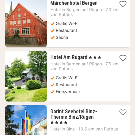
1
Märchenhotel Bergen
nacht
Hotel in
Bergen auf Rügen
·
7.3 km
vanaf
van Putbus
125,23
Gratis Wi-Fi
€
Restaurant
Sauna
1
Hotel Am Rugard
, 3 Sterren
nacht
Hotel in
Bergen auf Rügen
·
7.6 km
vanaf
van Putbus
161,06
Gratis Wi-Fi
€
Restaurant
Fietsverhuur
Dorint Seehotel Binz-
1
Therme Binz/Rügen
nacht
, 4 Sterren
vanaf
Hotel in
Binz
·
10.6 km van Putbus
210,28