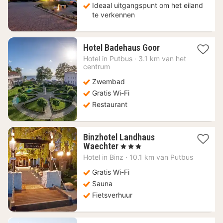
Ideaal uitgangspunt om het eiland
te verkennen
1
Hotel Badehaus Goor
nacht
Hotel in
Putbus
·
3.1 km van het
vanaf
centrum
193,45
Zwembad
€
Gratis Wi-Fi
Restaurant
Binzhotel Landhaus
1
Waechter
, 3 Sterren
nacht
Hotel in
Binz
·
10.1 km van Putbus
vanaf
157,01
Gratis Wi-Fi
€
Sauna
Fietsverhuur