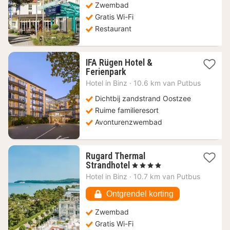
€
Zwembad
Gratis Wi-Fi
Restaurant
IFA Rügen Hotel &
1
Ferienpark
nacht
Hotel in
Binz
·
10.6 km van Putbus
vanaf
99
Dichtbij zandstrand Oostzee
€
Ruime familieresort
Avonturenzwembad
Rugard Thermal
1
Strandhotel
, 4 Sterren
nacht
Hotel in
Binz
·
10.7 km van Putbus
vanaf
156,72
Ontgrendel korting
€
Zwembad
Gratis Wi-Fi