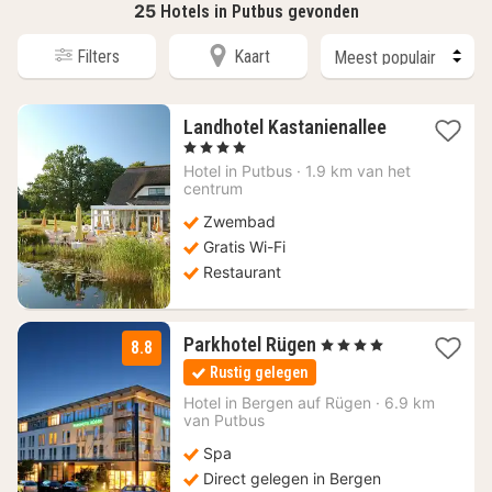
25
Hotels in Putbus gevonden
Filters
Kaart
1
Landhotel Kastanienallee
nacht
, 4 Sterren
vanaf
Hotel in
Putbus
·
1.9 km van het
113,08
centrum
€
Zwembad
Gratis Wi-Fi
Restaurant
3
Parkhotel Rügen
, 4 Sterren
8.8
nachten
Rustig gelegen
vanaf
110,67
Hotel in
Bergen auf Rügen
·
6.9 km
van Putbus
€
Spa
Direct gelegen in Bergen