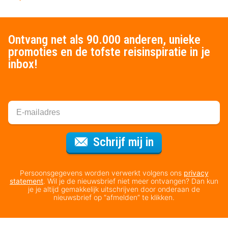
Ontvang net als 90.000 anderen, unieke
promoties en de tofste reisinspiratie in je
inbox!
Voor de nieuws
Schrijf mij in
Persoonsgegevens worden verwerkt volgens ons
privacy
statement
. Wil je de nieuwsbrief niet meer ontvangen? Dan kun
je je altijd gemakkelijk uitschrijven door onderaan de
nieuwsbrief op “afmelden” te klikken.