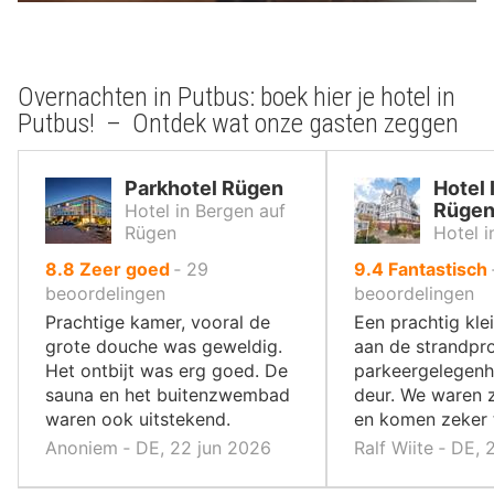
Overnachten in Putbus: boek hier je hotel in
Putbus! – Ontdek wat onze gasten zeggen
Parkhotel Rügen
Hotel 
Rüge
Hotel in Bergen auf
Rügen
Hotel i
uit
uit
8.8
Zeer goed
‐
29
9.4
Fantastisch
10
10
beoordelingen
beoordelingen
,
,
Prachtige kamer, vooral de
Een prachtig klei
grote douche was geweldig.
aan de strandp
Het ontbijt was erg goed. De
parkeergelegenh
sauna en het buitenzwembad
deur. We waren 
waren ook uitstekend.
en komen zeker 
Anoniem ‐ DE, 22 jun 2026
Ralf Wiite ‐ DE,