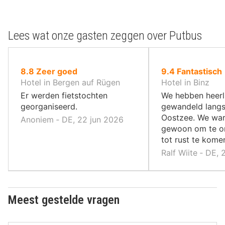
Lees wat onze gasten zeggen over Putbus
uit
uit
8.8
Zeer goed
9.4
Fantastisch
10
10
Hotel in Bergen auf Rügen
Hotel in Binz
,
,
Er werden fietstochten
We hebben heerl
georganiseerd.
gewandeld langs
Oostzee. We war
Anoniem ‐ DE, 22 jun 2026
gewoon om te o
tot rust te kome
Ralf Wiite ‐ DE,
Meest gestelde vragen