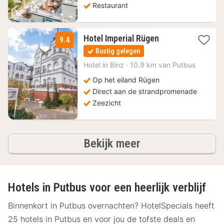
Restaurant
1
Hotel Imperial Rügen
9.4
nacht
Rustig gelegen
vanaf
101,16
Hotel in
Binz
·
10.9 km van Putbus
€
Op het eiland Rügen
Direct aan de strandpromenade
Zeezicht
hotels
Bekijk meer
Hotels in Putbus voor een heerlijk verblijf
Binnenkort in Putbus overnachten? HotelSpecials heeft
25 hotels in Putbus en voor jou de tofste deals en