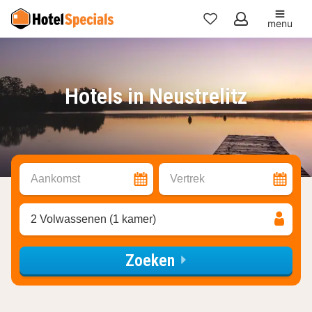
menu
Mijn
favorieten
Hotels in Neustrelitz
Aankomst
Vertrek
2 Volwassenen (1 kamer)
Zoeken