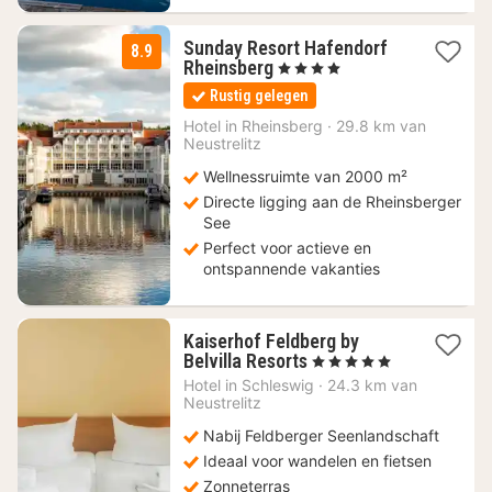
Sunday Resort Hafendorf
8.9
2
Rheinsberg
, 4 Sterren
nachten
Rustig gelegen
vanaf
99
Hotel in
Rheinsberg
·
29.8 km van
Neustrelitz
€
Wellnessruimte van 2000 m²
Directe ligging aan de Rheinsberger
See
Perfect voor actieve en
ontspannende vakanties
Kaiserhof Feldberg by
2
Belvilla Resorts
, 5 Sterren
nachten
Hotel in
Schleswig
·
24.3 km van
vanaf
Neustrelitz
54
Nabij Feldberger Seenlandschaft
€
Ideaal voor wandelen en fietsen
Zonneterras