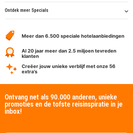
Ontdek meer Specials
Over
HotelSpecials
Meer dan 6.500 speciale hotelaanbiedingen
Al 20 jaar meer dan 2.5 miljoen tevreden
klanten
Creëer jouw unieke verblijf met onze 56
extra's
Ontvang net als 90.000 anderen, unieke
promoties en de tofste reisinspiratie in je
inbox!