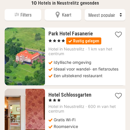
10
Hotels in Neustrelitz gevonden
Filters
Kaart
1
Park Hotel Fasanerie
nacht
, 4 Sterren
Rustig gelegen
vanaf
109
Hotel in
Neustrelitz
·
1 km van het
centrum
€
Idyllische omgeving
Ideaal voor wandel- en fietsroutes
Een uitstekend restaurant
1
Hotel Schlossgarten
nacht
, 3 Sterren
vanaf
Hotel in
Neustrelitz
·
600 m van het
113,81
centrum
€
Gratis Wi-Fi
Roomservice