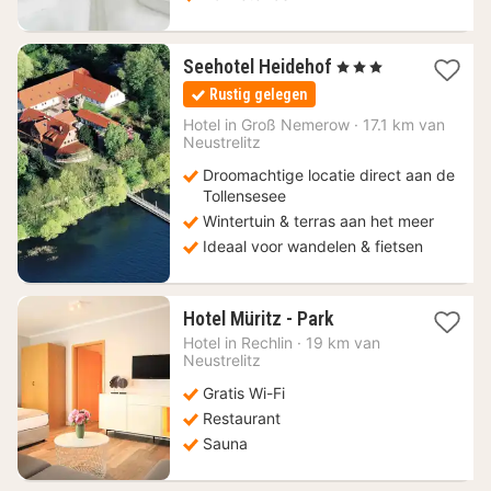
1
Seehotel Heidehof
, 3 Sterren
nacht
Rustig gelegen
vanaf
132
Hotel in
Groß Nemerow
·
17.1 km van
Neustrelitz
€
Droomachtige locatie direct aan de
Tollensesee
Wintertuin & terras aan het meer
Ideaal voor wandelen & fietsen
1
Hotel Müritz - Park
nacht
Hotel in
Rechlin
·
19 km van
vanaf
Neustrelitz
113,08
Gratis Wi-Fi
€
Restaurant
Sauna