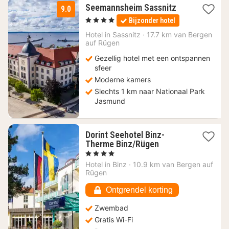
1
Seemannsheim Sassnitz
9.0
nacht
, 4 Sterren
Bijzonder hotel
vanaf
128
Hotel in
Sassnitz
·
17.7 km van Bergen
auf Rügen
€
Gezellig hotel met een ontspannen
sfeer
Moderne kamers
Slechts 1 km naar Nationaal Park
Jasmund
Dorint Seehotel Binz-
1
Therme Binz/Rügen
nacht
, 4 Sterren
vanaf
Hotel in
Binz
·
10.9 km van Bergen auf
210,28
Rügen
€
Ontgrendel korting
Zwembad
Gratis Wi-Fi