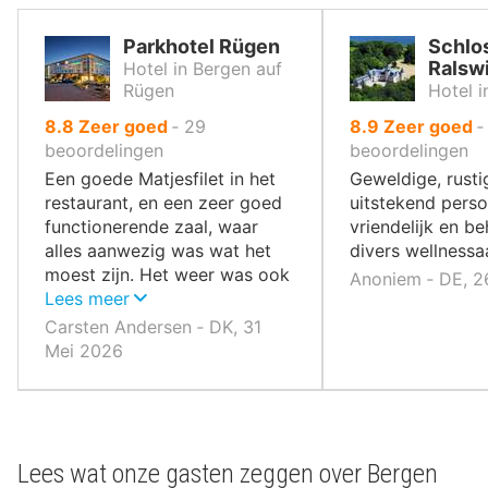
Parkhotel Rügen
Schlo
Ralsw
Hotel in Bergen auf
Rügen
Hotel i
uit
uit
8.8
Zeer goed
‐
29
8.9
Zeer goed
10
10
beoordelingen
beoordelingen
,
,
Een goede Matjesfilet in het
Geweldige, rustig
restaurant, en een zeer goed
uitstekend perso
functionerende zaal, waar
vriendelijk en b
alles aanwezig was wat het
divers wellness
moest zijn. Het weer was ook
Anoniem ‐ DE, 2
aangenaam.
Lees meer
Carsten Andersen ‐ DK, 31
Mei 2026
Lees wat onze gasten zeggen over Bergen