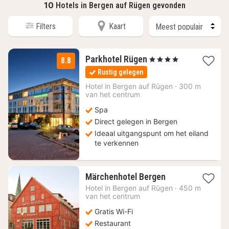
10
Hotels in Bergen auf Rügen gevonden
Filters
Kaart
3
Parkhotel Rügen
, 4 Sterren
8.8
nachten
Rustig gelegen
vanaf
110,67
Hotel in
Bergen auf Rügen
·
300 m
van het centrum
€
Spa
Direct gelegen in Bergen
Ideaal uitgangspunt om het eiland
te verkennen
1
Märchenhotel Bergen
nacht
Hotel in
Bergen auf Rügen
·
450 m
vanaf
van het centrum
125,23
Gratis Wi-Fi
€
Restaurant