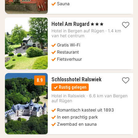
Sauna
1
Hotel Am Rugard
, 3 Sterren
nacht
Hotel in
Bergen auf Rügen
·
1.4 km
vanaf
van het centrum
160,28
Gratis Wi-Fi
€
Restaurant
Fietsverhuur
1
Schlosshotel Ralswiek
8.9
nacht
Rustig gelegen
vanaf
168
Hotel in
Ralswiek
·
6.6 km van Bergen
auf Rügen
€
Romantisch kasteel uit 1893
In een prachtig park
Zwembad en sauna