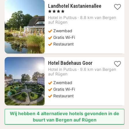
1
Landhotel Kastanienallee
nacht
, 4 Sterren
vanaf
Hotel in
Putbus
·
8.8 km van Bergen
113,08
auf Rügen
€
Zwembad
Gratis Wi-Fi
Restaurant
1
Hotel Badehaus Goor
nacht
Hotel in
Putbus
·
9.6 km van Bergen
vanaf
auf Rügen
168,23
Zwembad
€
Gratis Wi-Fi
Restaurant
Wij hebben 4 alternatieve hotels gevonden in de
buurt van Bergen auf Rügen