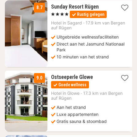
2
Sunday Resort Rügen
8.7
nachten
, 4 Sterren
Rustig gelegen
vanaf
99
Hotel in
Sagard
·
17.9 km van Bergen
auf Rügen
€
Uitgebreide wellnessfaciliteiten
Direct aan het Jasmund Nationaal
Park
10 minuten van het strand
3
Ostseeperle Glowe
9.0
nachten
Goede wellness
vanaf
94
Hotel in
Glowe
·
17.3 km van Bergen
auf Rügen
€
Aan het strand
Luxe appartementen
Gratis sauna & stoombad