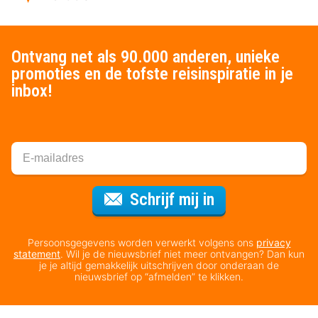
Ontvang net als 90.000 anderen, unieke
promoties en de tofste reisinspiratie in je
inbox!
Voor de nieuws
Schrijf mij in
Persoonsgegevens worden verwerkt volgens ons
privacy
statement
. Wil je de nieuwsbrief niet meer ontvangen? Dan kun
je je altijd gemakkelijk uitschrijven door onderaan de
nieuwsbrief op “afmelden” te klikken.