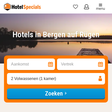
menu
Mijn
favorieten
Hotels in Bergen auf Rügen
Aankomst
Vertrek
2 Volwassenen (1 kamer)
Zoeken