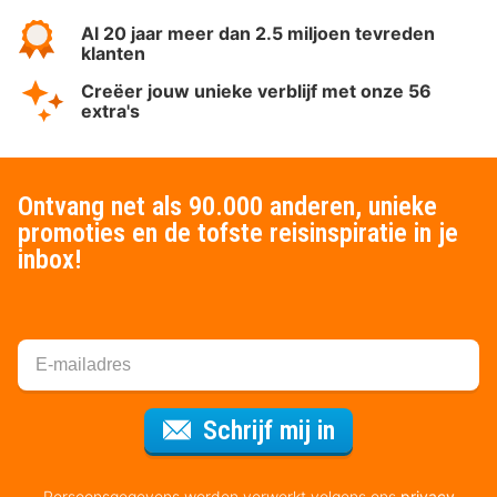
Al 20 jaar meer dan 2.5 miljoen tevreden
klanten
Creëer jouw unieke verblijf met onze 56
extra's
Ontvang net als 90.000 anderen, unieke
promoties en de tofste reisinspiratie in je
inbox!
Voor de nieuws
Schrijf mij in
Persoonsgegevens worden verwerkt volgens ons
privacy