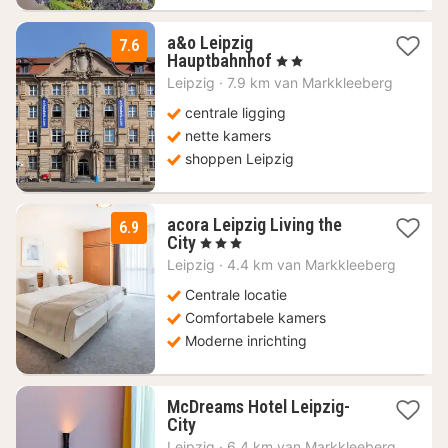
a&o Leipzig
7.6
2
Hauptbahnhof
, 2 Sterren
nachten
Leipzig
·
7.9 km van Markkleeberg
vanaf
73,36
centrale ligging
€
nette kamers
shoppen Leipzig
acora Leipzig Living the
6.9
1
City
, 3 Sterren
nacht
Leipzig
·
4.4 km van Markkleeberg
vanaf
47,25
Centrale locatie
€
Comfortabele kamers
Moderne inrichting
McDreams Hotel Leipzig-
1
City
nacht
Leipzig
·
6.4 km van Markkleeberg