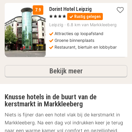
1
Dorint Hotel Leipzig
7.9
nacht
, 4 Sterren
Rustig gelegen
vanaf
79,38
Leipzig
·
6.8 km van Markkleeberg
€
Attracties op loopafstand
Groene binnenplaats
Restaurant, biertuin en lobbybar
hotels
Bekijk meer
Knusse hotels in de buurt van de
kerstmarkt in Markkleeberg
Niets is fijner dan een hotel vlak bij de kerstmarkt in
Markkleeberg. Na een dag vol indrukken keer je terug
naar een warme kamer vol comfort en gezelligheid.