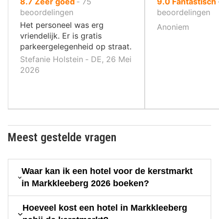
uit
uit
8.7
Zeer goed
‐
75
9.0
Fantastisch
10
10
beoordelingen
beoordelingen
,
,
Het personeel was erg
Anoniem
vriendelijk. Er is gratis
parkeergelegenheid op straat.
Stefanie Holstein ‐ DE, 26 Mei
2026
Meest gestelde vragen
Waar kan ik een hotel voor de kerstmarkt
in Markkleeberg 2026 boeken?
Hoeveel kost een hotel in Markkleeberg