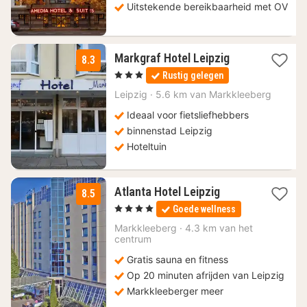
Uitstekende bereikbaarheid met OV
1
Markgraf Hotel Leipzig
8.3
nacht
, 3 Sterren
Rustig gelegen
vanaf
53,76
Leipzig
·
5.6 km van Markkleeberg
€
Ideaal voor fietsliefhebbers
binnenstad Leipzig
Hoteltuin
2
Atlanta Hotel Leipzig
8.5
nachten
, 4 Sterren
Goede wellness
vanaf
69
Markkleeberg
·
4.3 km van het
centrum
€
Gratis sauna en fitness
Op 20 minuten afrijden van Leipzig
Markkleeberger meer