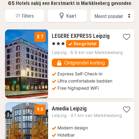
65
Hotels nabij een Kerstmarkt in Markkleeberg gevonden
Filters
Kaart
1
LEGERE EXPRESS Leipzig
8.7
nacht
, 3 Sterren
Design hotel
vanaf
70,35
Leipzig
·
6.9 km van Markkleeberg
€
Ontgrendel korting
Express Self-Check-in
Ultra comfortabele bedden
Free highspeed WiFi
1
Amedia Leipzig
9.0
nacht
Leipzig
·
4.1 km van Markkleeberg
vanaf
72,45
Modern design
€
Hotelbar