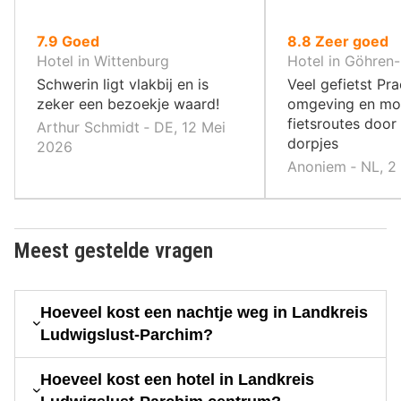
uit
uit
7.9
Goed
8.8
Zeer goed
10
10
Hotel in Wittenburg
Hotel in Göhren
,
,
Schwerin ligt vlakbij en is
Veel gefietst Pr
zeker een bezoekje waard!
omgeving en mo
fietsroutes door
Arthur Schmidt ‐ DE, 12 Mei
dorpjes
2026
Anoniem ‐ NL, 2
Meest gestelde vragen
Hoeveel kost een nachtje weg in Landkreis
Ludwigslust-Parchim?
Hoeveel kost een hotel in Landkreis