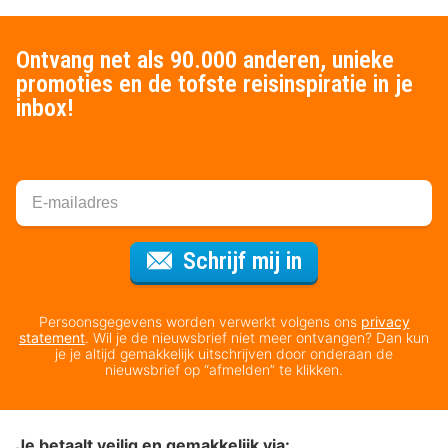
Ontvang net als 90.000 anderen, unieke
promoties en de tofste reisinspiratie in je
inbox!
Voor de nieuws
Schrijf mij in
Persoonsgegevens worden verwerkt volgens ons
privacy
statement
. Wil je de nieuwsbrief niet meer ontvangen? Dan kun
je je altijd gemakkelijk uitschrijven door onderaan de
nieuwsbrief op “afmelden” te klikken.
Je betaalt veilig en gemakkelijk via: