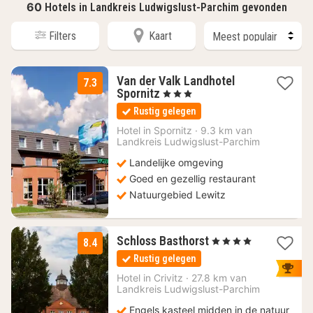
60
Hotels in Landkreis Ludwigslust-Parchim gevonden
Filters
Kaart
Van der Valk Landhotel
7.3
3
Spornitz
, 3 Sterren
nachten
Rustig gelegen
vanaf
92,67
Hotel in
Spornitz
·
9.3 km van
Landkreis Ludwigslust-Parchim
€
Landelijke omgeving
Goed en gezellig restaurant
Natuurgebied Lewitz
3
Schloss Basthorst
, 4 Sterren
8.4
nachten
Rustig gelegen
vanaf
120,37
Hotel in
Crivitz
·
27.8 km van
Landkreis Ludwigslust-Parchim
€
Engels kasteel midden in de natuur