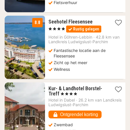
Fietsverhuur
1
Seehotel Fleesensee
8.8
nacht
, 4 Sterren
Rustig gelegen
vanaf
109
Hotel in
Göhren-Lebbin
·
42.8 km van
Landkreis Ludwigslust-Parchim
€
Fantastische locatie aan de
Fleesensee
Zicht op het meer
Wellness
Kur- & Landhotel Borstel-
1
Treff
, 4 Sterren
nacht
Hotel in
Dabel
·
26.2 km van Landkreis
vanaf
Ludwigslust-Parchim
94,44
€
Ontgrendel korting
Zwembad