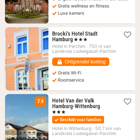
Gratis wellness en fitness
Luxe kamers
Brocki's Hotel Stadt
1
Hamburg
, 3 Sterren
nacht
Hotel in
Parchim
·
750 m van
vanaf
Landkreis Ludwigslust-Parchim
107,48
€
Ontgrendel korting
Gratis Wi-Fi
Roomservice
Hotel Van der Valk
7.9
1
Hamburg-Wittenburg
nacht
, 3 Sterren
vanaf
Geschikt voor families
144,50
€
Hotel in
Wittenburg
·
50.7 km van
Landkreis Ludwigslust-Parchim