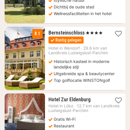
Idyllische natuur
Dichtbij de oude stad
Wellnessfaciliteiten in het hotel
1
Bernsteinschloss
, 4 Sterren
8.1
nacht
Rustig gelegen
vanaf
119
Hotel in
Wendorf
·
29.6 km van
Landkreis Ludwigslust-Parchim
€
Historisch kasteel in moderne
landelijke stijl
Uitgebreide spa & beautycenter
Top golflocatie WINSTONgolf
1
Hotel Zur Eldenburg
nacht
Hotel in
Lübz
·
12.7 km van Landkreis
vanaf
Ludwigslust-Parchim
94,55
Gratis Wi-Fi
€
Restaurant