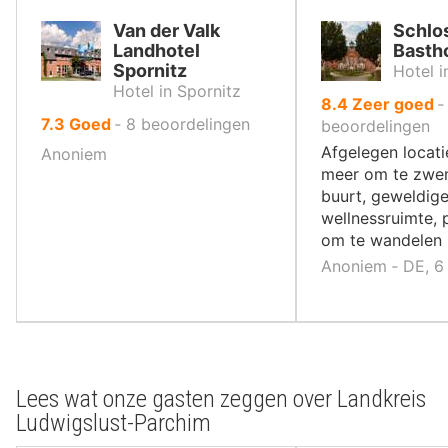
Van der Valk
Schlo
Landhotel
Basth
Spornitz
Hotel i
Hotel in Spornitz
uit
8.4
Zeer goed
uit
7.3
Goed
‐
8
beoordelingen
10
beoordelingen
10
,
Afgelegen locatie
Anoniem
,
meer om te zwe
buurt, geweldig
wellnessruimte, 
om te wandelen
Anoniem ‐ DE, 6
Lees wat onze gasten zeggen over Landkreis
Ludwigslust-Parchim