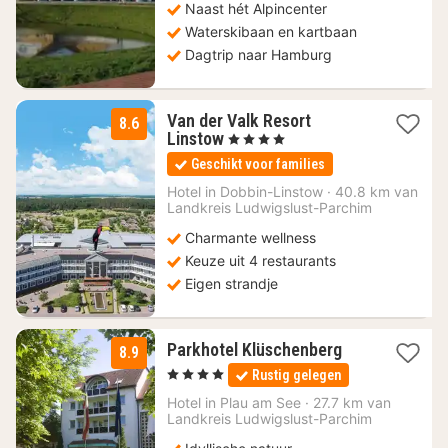
Naast hét Alpincenter
Waterskibaan en kartbaan
Dagtrip naar Hamburg
Van der Valk Resort
8.6
1
Linstow
, 4 Sterren
nacht
Geschikt voor families
vanaf
100,49
Hotel in
Dobbin-Linstow
·
40.8 km van
Landkreis Ludwigslust-Parchim
€
Charmante wellness
Keuze uit 4 restaurants
Eigen strandje
1
Parkhotel Klüschenberg
8.9
nacht
, 4 Sterren
Rustig gelegen
vanaf
135
Hotel in
Plau am See
·
27.7 km van
Landkreis Ludwigslust-Parchim
€