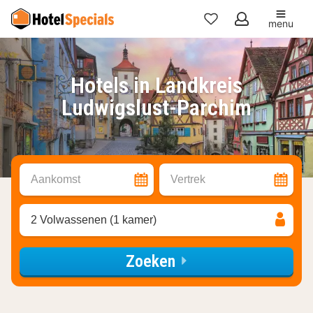
menu
Mijn
favorieten
Hotels in Landkreis
Ludwigslust-Parchim
Aankomst
Vertrek
2 Volwassenen (1 kamer)
Zoeken