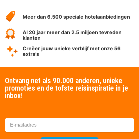
Over
HotelSpecials
Meer dan 6.500 speciale hotelaanbiedingen
Al 20 jaar meer dan 2.5 miljoen tevreden
klanten
Creëer jouw unieke verblijf met onze 56
extra's
Ontvang net als 90.000 anderen, unieke
promoties en de tofste reisinspiratie in je
inbox!