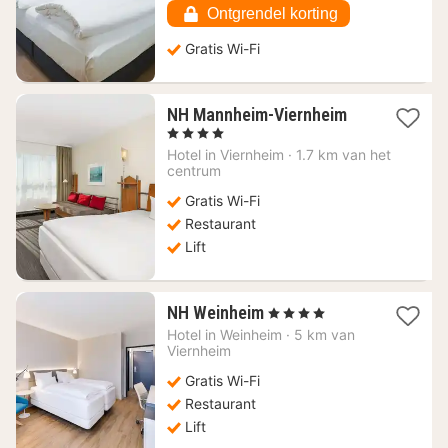
€
Ontgrendel korting
Gratis Wi-Fi
1
NH Mannheim-Viernheim
nacht
, 4 Sterren
vanaf
Hotel in
Viernheim
·
1.7 km van het
56,88
centrum
€
Gratis Wi-Fi
Restaurant
Lift
1
NH Weinheim
, 4 Sterren
nacht
Hotel in
Weinheim
·
5 km van
vanaf
Viernheim
58,69
Gratis Wi-Fi
€
Restaurant
Lift