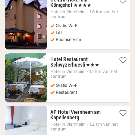
1
Königshof
, 4 Sterren
nacht
Hotel in
Viernheim
·
1.6 km van het
vanaf
centrum
91,50
Gratis Wi-Fi
€
Lift
Roomservice
Hotel Restaurant
1
Schwyzerhuesli
, 3 Sterren
nacht
Hotel in
Viernheim
·
1.1 km van het
vanaf
centrum
75,45
Gratis Wi-Fi
€
Restaurant
AP Hotel Viernheim am
1
Kapellenberg
nacht
Hotel in
Viernheim
·
1.2 km van het
vanaf
centrum
75,35