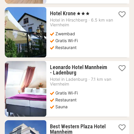
1
Hotel Krone
, 3 Sterren
nacht
Hotel in
Hirschberg
·
6.5 km van
vanaf
Viernheim
84,11
Zwembad
€
Gratis Wi-Fi
Restaurant
Leonardo Hotel Mannheim
1
- Ladenburg
nacht
Hotel in
Ladenburg
·
7.1 km van
vanaf
Viernheim
58,71
Gratis Wi-Fi
€
Restaurant
Sauna
Best Western Plaza Hotel
1
Mannheim