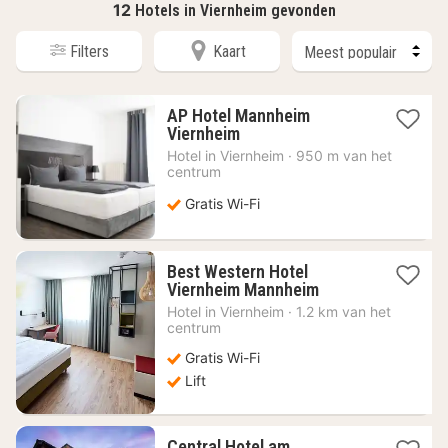
12
Hotels in Viernheim gevonden
Filters
Kaart
AP Hotel Mannheim
1
Viernheim
nacht
Hotel in
Viernheim
·
950 m van het
vanaf
centrum
88,65
€
Gratis Wi-Fi
Best Western Hotel
1
Viernheim Mannheim
nacht
Hotel in
Viernheim
·
1.2 km van het
vanaf
centrum
71,03
Gratis Wi-Fi
€
Lift
Central Hotel am