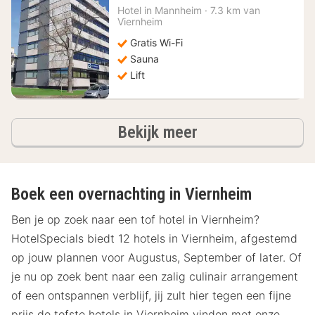
nacht
Hotel in
Mannheim
·
7.3 km van
vanaf
Viernheim
72,64
Gratis Wi-Fi
€
Sauna
Lift
hotels
Bekijk meer
Boek een overnachting in Viernheim
Ben je op zoek naar een tof hotel in Viernheim?
HotelSpecials biedt 12 hotels in Viernheim, afgestemd
op jouw plannen voor Augustus, September of later. Of
je nu op zoek bent naar een zalig culinair arrangement
of een ontspannen verblijf, jij zult hier tegen een fijne
prijs de tofste hotels in Viernheim vinden met onze