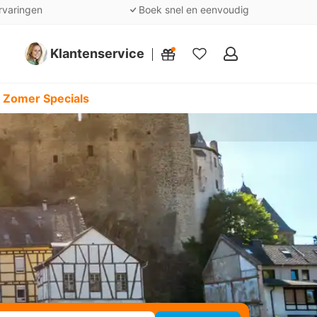
rvaringen
Boek snel en eenvoudig
Klantenservice
Mijn
favorieten
 Zomer Specials