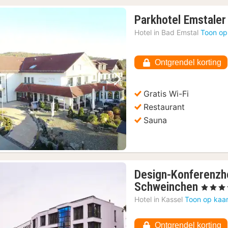
Parkhotel Emstale
Hotel in
Bad Emstal
Toon op
Ontgrendel korting
Vorige foto
Volgende foto
Gratis Wi-Fi
Restaurant
Sauna
Design-Konferenzh
1
Schweinchen
, 4 Sterre
nacht
Hotel in
Kassel
Toon op kaar
vanaf
96,5
Ontgrendel korting