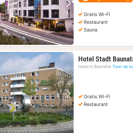
€
Vorige foto
Volgende foto
Gratis Wi-Fi
Restaurant
Sauna
Hotel Stadt Baunat
Hotel in
Baunatal
Toon op k
Gratis Wi-Fi
Vorige foto
Volgende foto
Restaurant