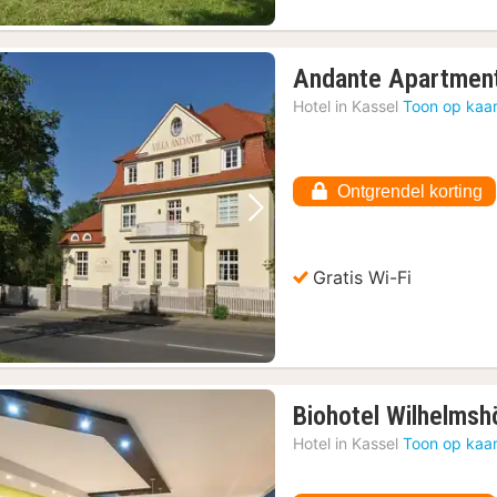
Andante Apartment
Hotel in
Kassel
Toon op kaar
Ontgrendel korting
Vorige foto
Volgende foto
Gratis Wi-Fi
Biohotel Wilhelmsh
Hotel in
Kassel
Toon op kaar