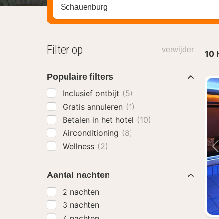
Zoek op hotel, regio of stad
Filter op
verwijder
10
Populaire filters
Inclusief ontbijt
(5)
Gratis annuleren
(1)
Betalen in het hotel
(10)
Airconditioning
(8)
Wellness
(2)
Aantal nachten
2 nachten
3 nachten
4 nachten