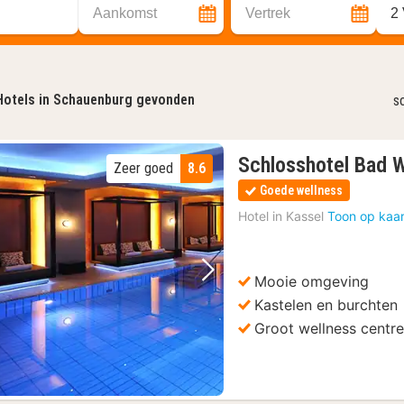
Aankomst
Vertrek
2
Hotels in Schauenburg gevonden
s
Schlosshotel Bad 
Zeer goed
8.6
Goede wellness
Hotel in
Kassel
Toon op kaar
Mooie omgeving
Vorige foto
Volgende foto
Kastelen en burchten
Groot wellness centr