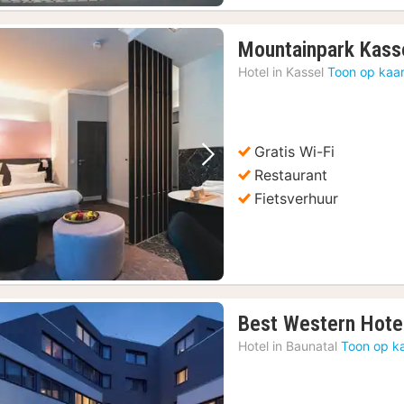
Mountainpark Kass
Hotel in
Kassel
Toon op kaar
Gratis Wi-Fi
Vorige foto
Volgende foto
Restaurant
Fietsverhuur
Best Western Hot
Hotel in
Baunatal
Toon op k