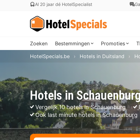
Al 20 jaar dé HotelSpecialist
Ga
Zoeken
Bestemmingen
Promoties
T
HotelSpecials.be
Hotels in Duitsland
Ho
Hotels in Schauenbur
Vergelijk 10 hotels in Schauenburg
Ook last minute hotels in Schauenburg