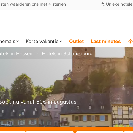
sten waarderen ons met 4 sterren
Unieke hotele
hema's
Korte vakantie
Outlet
Last minutes
☀️
tels in Hessen
Hotels in Schauenburg
g
Boek nu vanaf 60€ in augustus