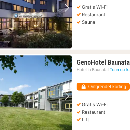
Gratis Wi-Fi
Vorige foto
Volgende foto
Restaurant
Sauna
GenoHotel Baunata
Hotel in
Baunatal
Toon op k
Ontgrendel korting
Vorige foto
Volgende foto
Gratis Wi-Fi
Restaurant
Lift