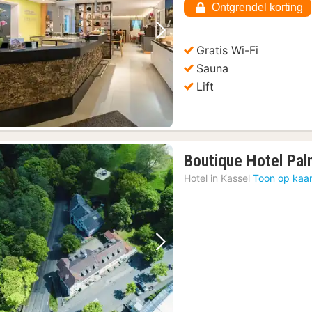
Ontgrendel korting
Vorige foto
Volgende foto
Gratis Wi-Fi
Sauna
Lift
Boutique Hotel Pa
Hotel in
Kassel
Toon op kaar
Vorige foto
Volgende foto