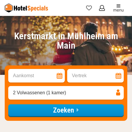
menu
Mijn
favorieten
Kerstmarkt in Mühlheim am
Main
Aankomst
Vertrek
2 Volwassenen (1 kamer)
Zoeken