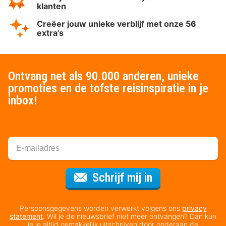
klanten
Creëer jouw unieke verblijf met onze 56
extra's
Ontvang net als 90.000 anderen, unieke
promoties en de tofste reisinspiratie in je
inbox!
Voor de nieuws
Schrijf mij in
Persoonsgegevens worden verwerkt volgens ons
privacy
statement
. Wil je de nieuwsbrief niet meer ontvangen? Dan kun
je je altijd gemakkelijk uitschrijven door onderaan de