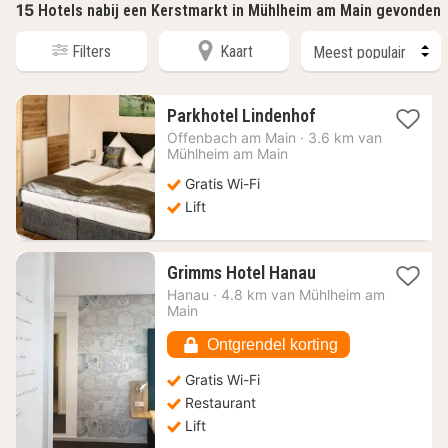
15
Hotels nabij een Kerstmarkt in Mühlheim am Main gevonden
Filters
Kaart
1
Parkhotel Lindenhof
nacht
Offenbach am Main
·
3.6 km van
vanaf
Mühlheim am Main
43,47
Gratis Wi-Fi
€
Lift
1
Grimms Hotel Hanau
nacht
Hanau
·
4.8 km van Mühlheim am
vanaf
Main
104,19
€
Ontgrendel korting
Gratis Wi-Fi
Restaurant
Lift