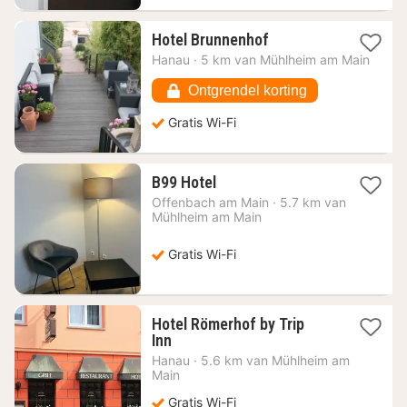
1
Hotel Brunnenhof
nacht
Hanau
·
5 km van Mühlheim am Main
vanaf
64,04
Ontgrendel korting
€
Gratis Wi-Fi
1
B99 Hotel
nacht
Offenbach am Main
·
5.7 km van
vanaf
Mühlheim am Main
53,77
€
Gratis Wi-Fi
Hotel Römerhof by Trip
1
Inn
nacht
Hanau
·
5.6 km van Mühlheim am
vanaf
Main
51,45
Gratis Wi-Fi
€