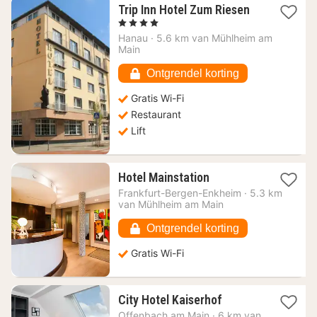
1
Trip Inn Hotel Zum Riesen
nacht
, 4 Sterren
vanaf
Hanau
·
5.6 km van Mühlheim am
58,35
Main
€
Ontgrendel korting
Gratis Wi-Fi
Restaurant
Lift
1
Hotel Mainstation
nacht
Frankfurt-Bergen-Enkheim
·
5.3 km
vanaf
van Mühlheim am Main
59
€
Ontgrendel korting
Gratis Wi-Fi
1
City Hotel Kaiserhof
nacht
Offenbach am Main
·
6 km van