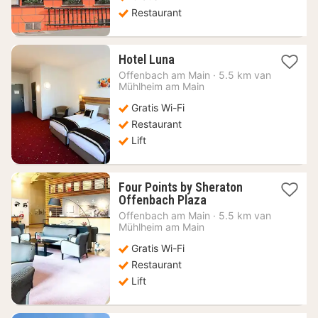
Restaurant
1
Hotel Luna
nacht
Offenbach am Main
·
5.5 km van
vanaf
Mühlheim am Main
83,18
Gratis Wi-Fi
€
Restaurant
Lift
Four Points by Sheraton
1
Offenbach Plaza
nacht
Offenbach am Main
·
5.5 km van
vanaf
Mühlheim am Main
57,01
Gratis Wi-Fi
€
Restaurant
Lift