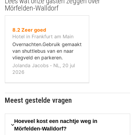
Lees wat onze gasten zeggen over
Mörfelden-Walldorf
uit
8.2
Zeer goed
10
Hotel in Frankfurt am Main
,
Overnachten.Gebruik gemaakt
van shuttlebus van en naar
vliegveld en parkeren.
Jolanda Jacobs ‐ NL, 20 jul
2026
Meest gestelde vragen
Hoeveel kost een nachtje weg in
Mörfelden-Walldorf?