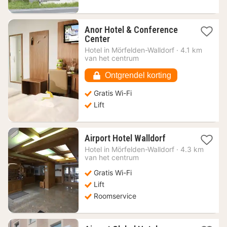
Anor Hotel & Conference
1
Center
nacht
Hotel in
Mörfelden-Walldorf
·
4.1 km
vanaf
van het centrum
54,60
€
Ontgrendel korting
Gratis Wi-Fi
Lift
1
Airport Hotel Walldorf
nacht
Hotel in
Mörfelden-Walldorf
·
4.3 km
vanaf
van het centrum
62,16
Gratis Wi-Fi
€
Lift
Roomservice