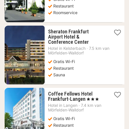
€
Restaurant
Roomservice
Sheraton Frankfurt
Airport Hotel &
1
Conference Center
nacht
Hotel in
Kelsterbach
·
7.5 km van
vanaf
Mörfelden-Walldorf
130,84
Gratis Wi-Fi
€
Restaurant
Sauna
Coffee Fellows Hotel
1
Frankfurt-Langen
, 3 Sterren
nacht
Hotel in
Langen
·
7.4 km van
vanaf
Mörfelden-Walldorf
52,28
Gratis Wi-Fi
€
Restaurant