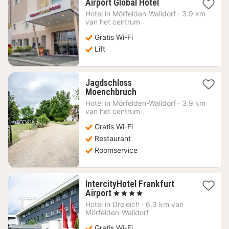
1
Airport Global Hotel
nacht
Hotel in
Mörfelden-Walldorf
·
3.9 km
vanaf
van het centrum
65,29
Gratis Wi-Fi
€
Lift
Jagdschloss
1
Moenchbruch
nacht
Hotel in
Mörfelden-Walldorf
·
3.9 km
vanaf
van het centrum
100,96
Gratis Wi-Fi
€
Restaurant
Roomservice
IntercityHotel Frankfurt
1
Airport
, 4 Sterren
nacht
Hotel in
Dreieich
·
6.3 km van
vanaf
Mörfelden-Walldorf
59,81
Gratis Wi-Fi