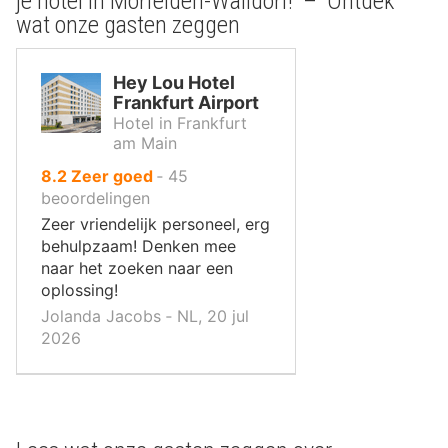
je hotel in Mörfelden-Walldorf! – Ontdek
wat onze gasten zeggen
Hey Lou Hotel
Frankfurt Airport
Hotel in Frankfurt
am Main
uit
8.2
Zeer goed
‐
45
10
beoordelingen
,
Zeer vriendelijk personeel, erg
behulpzaam! Denken mee
naar het zoeken naar een
oplossing!
Jolanda Jacobs ‐ NL, 20 jul
2026