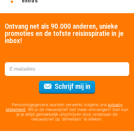
extra's
Ontvang net als 90.000 anderen, unieke
promoties en de tofste reisinspiratie in je
inbox!
Voor de nieuws
Schrijf mij in
Persoonsgegevens worden verwerkt volgens ons
privacy
statement
. Wil je de nieuwsbrief niet meer ontvangen? Dan kun
je je altijd gemakkelijk uitschrijven door onderaan de
nieuwsbrief op “afmelden” te klikken.