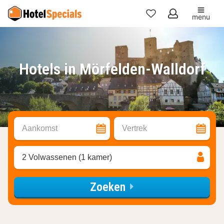
menu
Mijn
favorieten
Hotels in Mörfelden-Walldorf
Aankomst
Vertrek
2 Volwassenen (1 kamer)
Zoeken