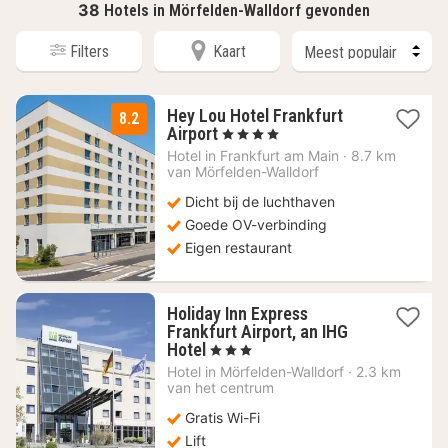
38
Hotels in Mörfelden-Walldorf gevonden
Filters
Kaart
Hey Lou Hotel Frankfurt
8.2
2
Airport
, 4 Sterren
nachten
Hotel in
Frankfurt am Main
·
8.7 km
vanaf
van Mörfelden-Walldorf
64
Dicht bij de luchthaven
€
Goede OV-verbinding
Eigen restaurant
Holiday Inn Express
Frankfurt Airport, an IHG
1
Hotel
, 3 Sterren
nacht
Hotel in
Mörfelden-Walldorf
·
2.3 km
vanaf
van het centrum
62,66
Gratis Wi-Fi
€
Lift