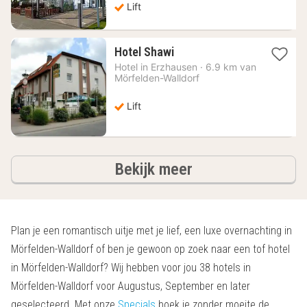
Lift
1
Hotel Shawi
nacht
Hotel in
Erzhausen
·
6.9 km van
vanaf
Mörfelden-Walldorf
70,65
€
Lift
hotels
Bekijk meer
Plan je een romantisch uitje met je lief, een luxe overnachting in
Mörfelden-Walldorf of ben je gewoon op zoek naar een tof hotel
in Mörfelden-Walldorf? Wij hebben voor jou 38 hotels in
Mörfelden-Walldorf voor Augustus, September en later
geselecteerd. Met onze
Specials
boek je zonder moeite de