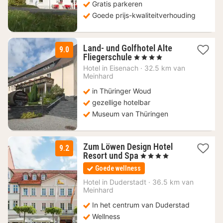
Gratis parkeren
Goede prijs-kwaliteitverhouding
Land- und Golfhotel Alte
9.0
1
Fliegerschule
, 4 Sterren
nacht
Hotel in
Eisenach
·
32.5 km van
vanaf
Meinhard
74
in Thüringer Woud
€
gezellige hotelbar
Museum van Thüringen
Zum Löwen Design Hotel
9.2
3
Resort und Spa
, 4 Sterren
nachten
Goede wellness
vanaf
86
Hotel in
Duderstadt
·
36.5 km van
Meinhard
€
In het centrum van Duderstad
Wellness