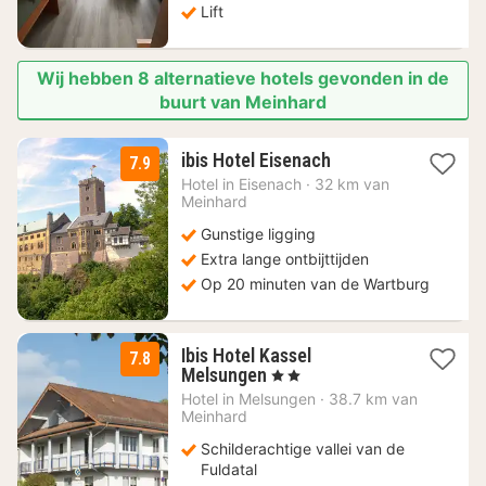
Lift
Wij hebben 8 alternatieve hotels gevonden in de
buurt van Meinhard
1
ibis Hotel Eisenach
7.9
nacht
Hotel in
Eisenach
·
32 km van
vanaf
Meinhard
69
Gunstige ligging
€
Extra lange ontbijttijden
Op 20 minuten van de Wartburg
Ibis Hotel Kassel
7.8
1
Melsungen
, 2 Sterren
nacht
Hotel in
Melsungen
·
38.7 km van
vanaf
Meinhard
75
Schilderachtige vallei van de
€
Fuldatal