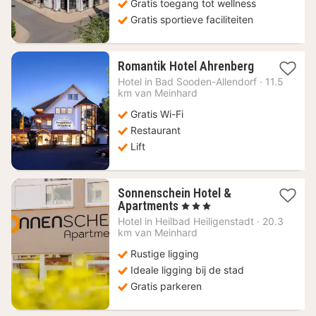
Gratis toegang tot wellness
Gratis sportieve faciliteiten
1
Romantik Hotel Ahrenberg
nacht
Hotel in
Bad Sooden-Allendorf
·
11.5
vanaf
km van Meinhard
141,77
Gratis Wi-Fi
€
Restaurant
Lift
Sonnenschein Hotel &
1
Apartments
, 3 Sterren
nacht
Hotel in
Heilbad Heiligenstadt
·
20.3
vanaf
km van Meinhard
97
Rustige ligging
€
Ideale ligging bij de stad
Gratis parkeren