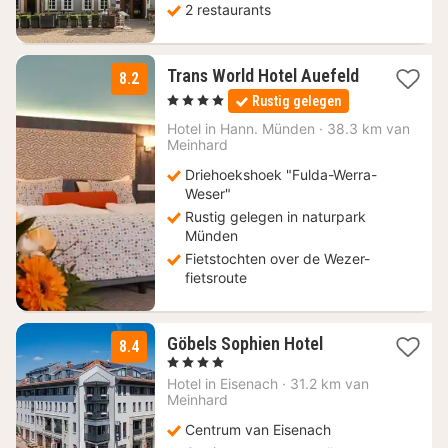
2 restaurants
Trans World Hotel Auefeld
8.2
2
, 4 Sterren
Rustig gelegen
nachten
vanaf
Hotel in
Hann. Münden
·
38.3 km van
69
Meinhard
€
Driehoekshoek "Fulda-Werra-
Weser"
Rustig gelegen in naturpark
Münden
Fietstochten over de Wezer-
fietsroute
1
Göbels Sophien Hotel
8.4
nacht
, 4 Sterren
vanaf
Hotel in
Eisenach
·
31.2 km van
129
Meinhard
€
Centrum van Eisenach