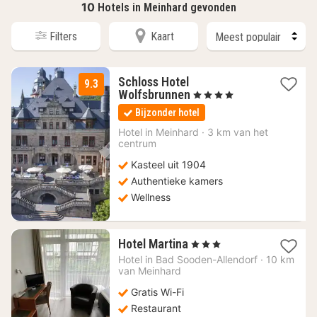
10
Hotels in Meinhard gevonden
Filters
Kaart
Schloss Hotel
9.3
1
Wolfsbrunnen
, 4 Sterren
nacht
Bijzonder hotel
vanaf
199
Hotel in
Meinhard
·
3 km van het
centrum
€
Kasteel uit 1904
Authentieke kamers
Wellness
1
Hotel Martina
, 3 Sterren
nacht
Hotel in
Bad Sooden-Allendorf
·
10 km
vanaf
van Meinhard
116,82
Gratis Wi-Fi
€
Restaurant