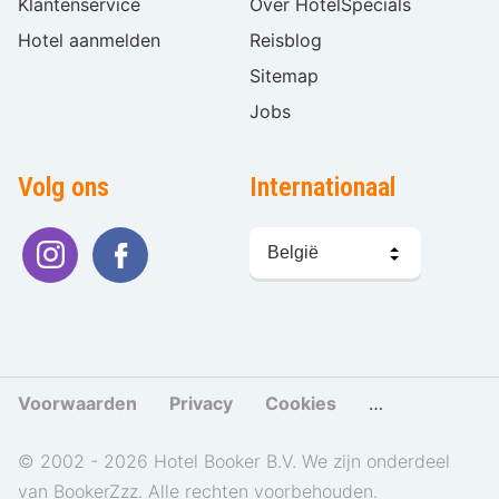
Klantenservice
Over HotelSpecials
Hotel aanmelden
Reisblog
Sitemap
Jobs
Volg ons
Internationaal
Taal
kiezen
Voorwaarden
Privacy
Cookies
Cookies beher
© 2002 - 2026 Hotel Booker B.V. We zijn onderdeel
van BookerZzz. Alle rechten voorbehouden.