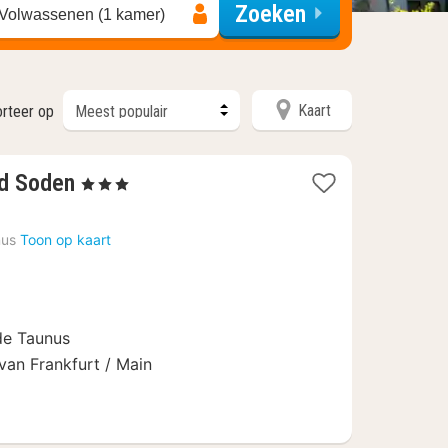
Zoeken
 Volwassenen (1 kamer)
Kaart
orteer op
1
d Soden
, 3 Sterren
nacht
vanaf
nus
Toon op kaart
102,47
€
 de Taunus
van Frankfurt / Main