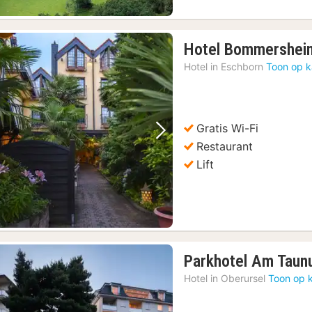
Hotel Bommershei
Hotel in
Eschborn
Toon op k
Gratis Wi-Fi
Vorige foto
Volgende foto
Restaurant
Lift
Parkhotel Am Taun
Hotel in
Oberursel
Toon op 