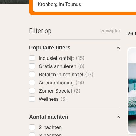
Zoek op hotel, regio of stad
Filter op
verwijder
26
Populaire filters
Inclusief ontbijt
(15)
Gratis annuleren
(6)
Betalen in het hotel
(17)
Airconditioning
(14)
Zomer Special
(2)
Wellness
(6)
Aantal nachten
2 nachten
3 nachten