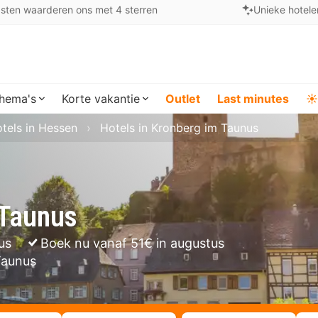
sten waarderen ons met 4 sterren
Unieke hotele
hema's
Korte vakantie
Outlet
Last minutes
☀️
tels in Hessen
Hotels in Kronberg im Taunus
 Taunus
us
Boek nu vanaf 51€ in augustus
Taunus