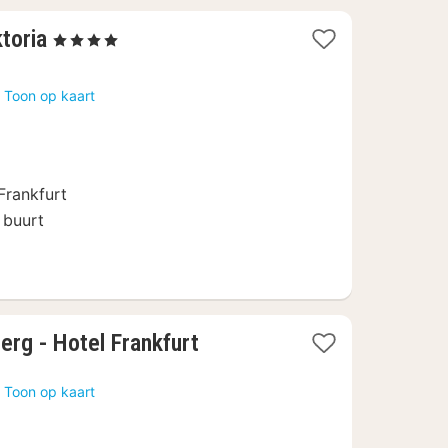
1
toria
, 4 Sterren
nacht
vanaf
s
Toon op kaart
135
€
Frankfurt
 buurt
1
erg - Hotel Frankfurt
nacht
vanaf
s
Toon op kaart
226,91
€