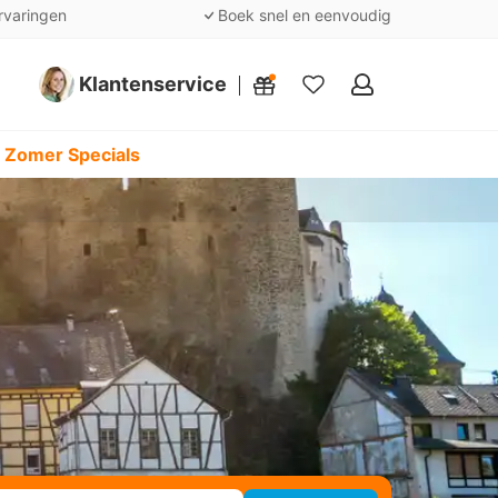
rvaringen
Boek snel en eenvoudig
Klantenservice
Mijn
favorieten
 Zomer Specials