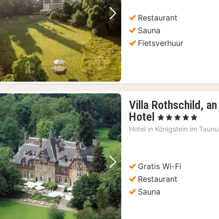
165,10
€
Restaurant
Vorige foto
Volgende foto
Sauna
Fietsverhuur
Villa Rothschild, a
1
Hotel
, 5 Sterren
nacht
Hotel in
Königstein im Taunu
vanaf
197,80
€
Gratis Wi-Fi
Vorige foto
Volgende foto
Restaurant
Sauna