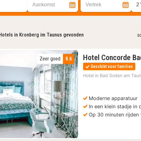
Aankomst
Vertrek
2
Hotels in Kronberg im Taunus gevonden
s
Hotel Concorde Ba
Zeer goed
8.6
Geschikt voor families
Hotel in
Bad Soden am Tau
Moderne apparatuur
Vorige foto
Volgende foto
In een klein stadje in
Op 30 minuten rijden 