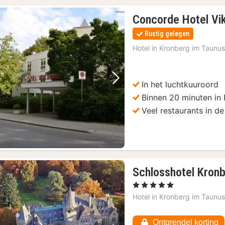
Concorde Hotel Vik
Rustig gelegen
Hotel in
Kronberg im Taunu
In het luchtkuuroord
Vorige foto
Volgende foto
Binnen 20 minuten in 
Veel restaurants in de
Schlosshotel Kronb
, 5 Sterren
Hotel in
Kronberg im Taunu
Ontgrendel korting