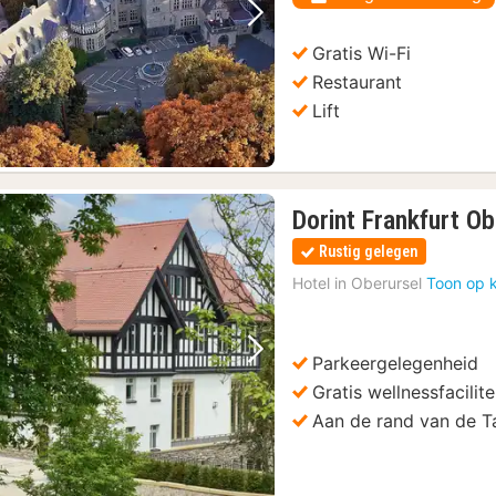
Vorige foto
Volgende foto
Gratis Wi-Fi
Restaurant
Lift
Dorint Frankfurt Ob
Rustig gelegen
Hotel in
Oberursel
Toon op 
Parkeergelegenheid
Vorige foto
Volgende foto
Gratis wellnessfacilite
Aan de rand van de T