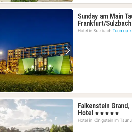
Sunday am Main Ta
Frankfurt/Sulzbach
Hotel in
Sulzbach
Toon op k
Vorige foto
Volgende foto
Falkenstein Grand,
1
Hotel
, 5 Sterren
nacht
Hotel in
Königstein im Taunu
vanaf