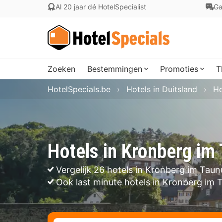
Al 20 jaar dé HotelSpecialist
Ga
Zoeken
Bestemmingen
Promoties
T
HotelSpecials.be
Hotels in Duitsland
Ho
Hotels in Kronberg im
Vergelijk 26 hotels in Kronberg im Taun
Ook last minute hotels in Kronberg im 