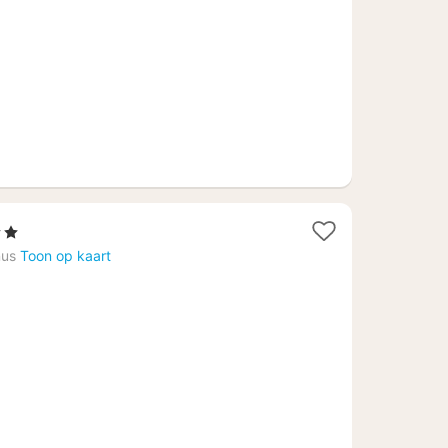
€
en
t
nus
Toon op kaart
f
51