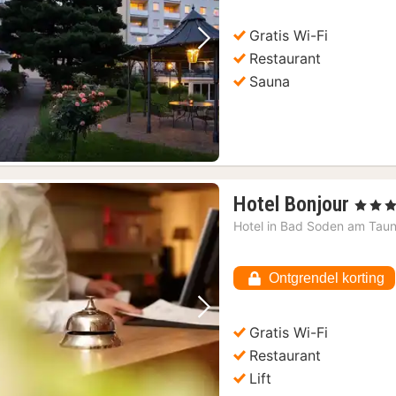
Gratis Wi-Fi
Vorige foto
Volgende foto
Restaurant
Sauna
1
Hotel Bonjour
, 4 Sterr
nach
Hotel in
Bad Soden am Tau
vana
155,
Ontgrendel korting
€
Vorige foto
Volgende foto
Gratis Wi-Fi
Restaurant
Lift