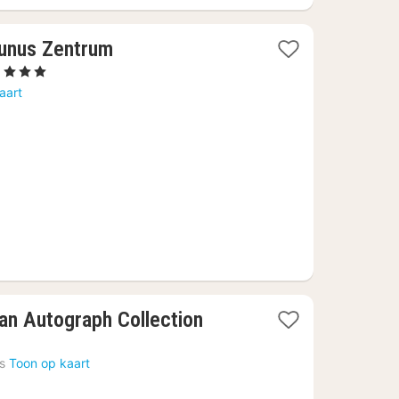
unus Zentrum
1
, 3 Sterren
nacht
aart
vanaf
76,33
€
 an Autograph Collection
s
Toon op kaart