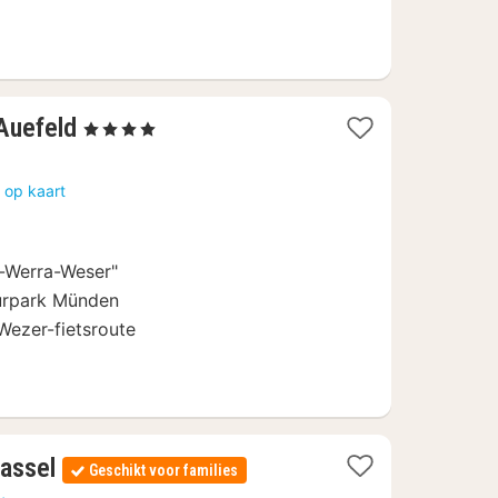
2
Auefeld
, 4 Sterren
nachten
vanaf
 op kaart
69
€
-Werra-Weser"
turpark Münden
Wezer-fietsroute
1
assel
Geschikt voor families
nacht