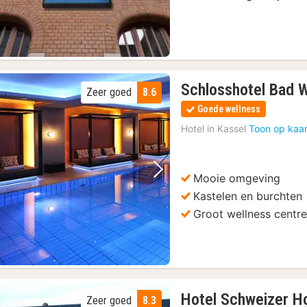
Schlosshotel Bad 
Zeer goed
8.6
Goede wellness
Hotel in
Kassel
Toon op kaar
Mooie omgeving
Vorige foto
Volgende foto
Kastelen en burchten
Groot wellness centr
Hotel Schweizer H
Zeer goed
8.3