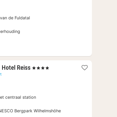
vanaf
75
€
 van de Fuldatal
verhouding
1
l Hotel Reiss
, 4 Sterren
nacht
t
vanaf
121,28
€
et centraal station
UNESCO Bergpark Wilhelmshöhe