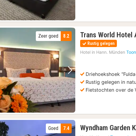
Trans World Hotel 
Zeer goed
8.2
Rustig gelegen
Hotel in
Hann. Münden
Toon
Driehoekshoek "Fulda
Vorige foto
Volgende foto
Rustig gelegen in na
Fietstochten over de 
Wyndham Garden K
Goed
7.4