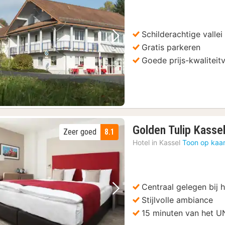
Schilderachtige vallei
Vorige foto
Volgende foto
Gratis parkeren
ag en zondag
(1)
Goede prijs-kwaliteit
Golden Tulip Kasse
Zeer goed
8.1
Hotel in
Kassel
Toon op kaar
Centraal gelegen bij h
Vorige foto
Volgende foto
Stijlvolle ambiance
15 minuten van het 