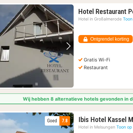
Hotel Restaurant 
Hotel in
Großalmerode
Toon
Ontgrendel korting
Vorige foto
Volgende foto
Gratis Wi-Fi
Restaurant
Wij hebben 8 alternatieve hotels gevonden in 
Ibis Hotel Kassel 
Goed
7.8
Hotel in
Melsungen
Toon op