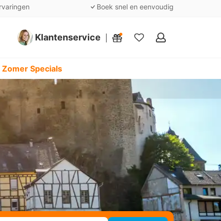
rvaringen
Boek snel en eenvoudig
Klantenservice
Mijn
favorieten
 Zomer Specials