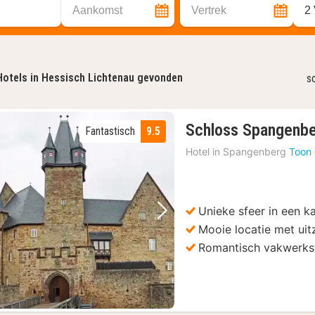
Aankomst
Vertrek
2
Hotels in Hessisch Lichtenau gevonden
s
Schloss Spangenb
Fantastisch
9.5
Hotel in
Spangenberg
Toon 
Unieke sfeer in een k
Vorige foto
Volgende foto
Mooie locatie met uit
Romantisch vakwerks