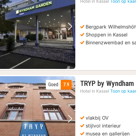
Hotel in
Kassel
Toon op kaar
Bergpark Wilhelmshö
Vorige foto
Volgende foto
Shoppen in Kassel
Binnenzwembad en s
TRYP by Wyndham K
Goed
7.9
Hotel in
Kassel
Toon op kaar
vlakbij OV
Vorige foto
Volgende foto
stijlvol interieur
musea en gallerijen