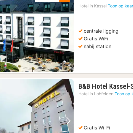
Hotel in
Kassel
Toon op kaar
centrale ligging
Vorige foto
Volgende foto
Gratis WiFi
nabij station
B&B Hotel Kassel-
Hotel in
Lohfelden
Toon op 
Vorige foto
Volgende foto
Gratis Wi-Fi