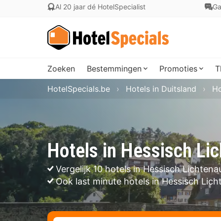
Al 20 jaar dé HotelSpecialist
Ga
Zoeken
Bestemmingen
Promoties
T
HotelSpecials.be
Hotels in Duitsland
Ho
Hotels in Hessisch Li
Vergelijk 10 hotels in Hessisch Lichtena
Ook last minute hotels in Hessisch Lic