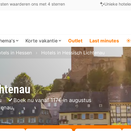
sten waarderen ons met 4 sterren
Unieke hotele
hema's
Korte vakantie
Outlet
Last minutes
☀️
tels in Hessen
Hotels in Hessisch Lichtenau
chtenau
u
Boek nu vanaf 117€ in augustus
htenau