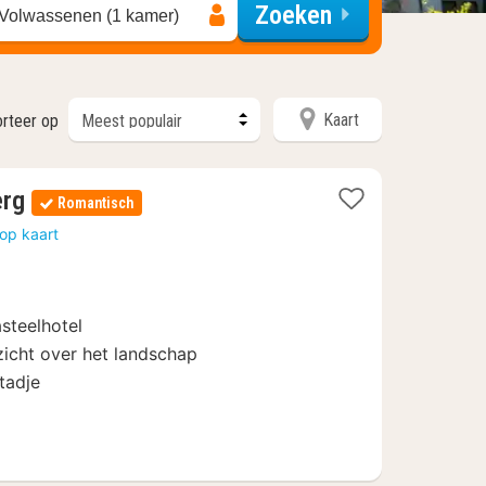
Zoeken
 Volwassenen (1 kamer)
Kaart
orteer op
1
erg
Romantisch
nacht
op kaart
vanaf
179,20
€
asteelhotel
zicht over het landschap
tadje