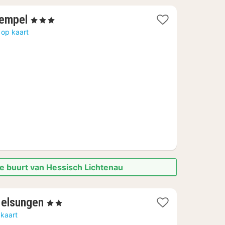
1
Pempel
, 3 Sterren
nacht
 op kaart
vanaf
116,92
€
de buurt van Hessisch Lichtenau
1
Melsungen
, 2 Sterren
nacht
 kaart