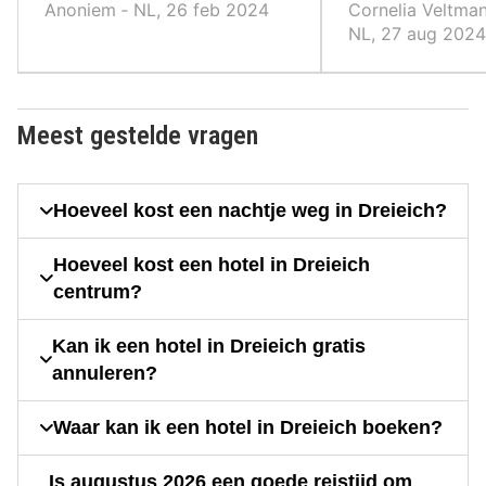
treinstation, met de trein had
Anoniem ‐ NL, 26 feb 2024
Cornelia Veltman
ook gekund.
NL, 27 aug 2024
Meest gestelde vragen
Hoeveel kost een nachtje weg in Dreieich?
Hoeveel kost een hotel in Dreieich
centrum?
Kan ik een hotel in Dreieich gratis
annuleren?
Waar kan ik een hotel in Dreieich boeken?
Is augustus 2026 een goede reistijd om