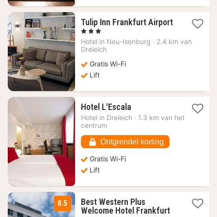
Tulip Inn Frankfurt Airport
1
, 3 Sterren
nacht
Hotel in
Neu-Isenburg
·
2.4 km van
vanaf
Dreieich
58,88
Gratis Wi-Fi
€
Lift
1
Hotel L'Escala
nacht
Hotel in
Dreieich
·
1.3 km van het
vanaf
centrum
58,29
€
Ontgrendel korting
Gratis Wi-Fi
Lift
Best Western Plus
8.5
1
Welcome Hotel Frankfurt