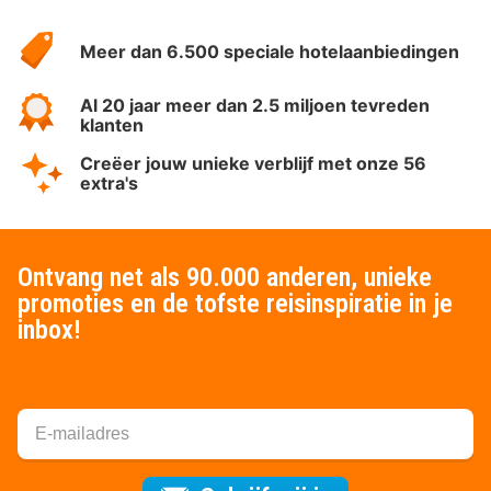
Over
HotelSpecials
Meer dan 6.500 speciale hotelaanbiedingen
Al 20 jaar meer dan 2.5 miljoen tevreden
klanten
Creëer jouw unieke verblijf met onze 56
extra's
Ontvang net als 90.000 anderen, unieke
promoties en de tofste reisinspiratie in je
inbox!