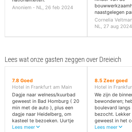
bouwwerkzaamh
Anoniem ‐ NL, 26 feb 2024
naastgelegen p
Cornelia Veltman
NL, 27 aug 2024
Lees wat onze gasten zeggen over Dreieich
uit
uit
7.8
Goed
8.5
Zeer goed
10
10
Hotel in Frankfurt am Main
Hotel in Frankfu
,
,
Dagje naar welness/kuurbad
We zijn de binn
geweest in Bad Homburg ( 20
bewonderen; he
min met de auto ), plus een
boulevard langs 
dagje naar Heidelberg, om
bezocht. Lekker 
kasteel te bezoeken. Uurtje
geweest in het 
met de auto. Hostel ligt naast
Lees meer
de stad.
Lees meer