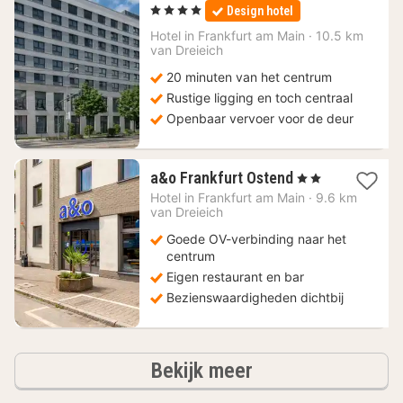
nacht
, 4 Sterren
Design hotel
vanaf
192
Hotel in
Frankfurt am Main
·
10.5 km
van Dreieich
€
20 minuten van het centrum
Rustige ligging en toch centraal
Openbaar vervoer voor de deur
2
a&o Frankfurt Ostend
, 2 Sterren
nachten
Hotel in
Frankfurt am Main
·
9.6 km
vanaf
van Dreieich
61,33
Goede OV-verbinding naar het
€
centrum
Eigen restaurant en bar
Bezienswaardigheden dichtbij
hotels
Bekijk meer