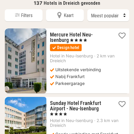
137
Hotels in Dreieich gevonden
Filters
Kaart
Mercure Hotel Neu-
1
Isenburg
, 4 Sterren
nacht
Design hotel
vanaf
88,50
Hotel in
Neu-Isenburg
·
2 km van
Dreieich
€
Uitstekende verbinding
Nabij Frankfurt
Parkeergarage
Sunday Hotel Frankfurt
1
Airport - Neu-Isenburg
nacht
, 4 Sterren
vanaf
Hotel in
Neu-Isenburg
·
2.3 km van
68,16
Dreieich
€