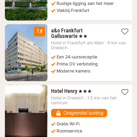
Rustige ligging aan het meer
Vlakbij Frankfurt
a&o Frankfurt
7.8
2
Galluswarte
, 2 Sterren
nachten
Hotel in
Frankfurt am Main
·
9 km van
vanaf
Dreieich
66,50
Een 24-uursreceptie
€
Prima OV verbinding
Moderne kamers
1
Hotel Henry
, 3 Sterren
nacht
Hotel in
Dreieich
·
1.5 km van het
vanaf
centrum
69,86
€
Ontgrendel korting
Gratis Wi-Fi
Roomservice