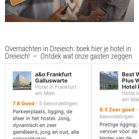
Overnachten in Dreieich: boek hier je hotel in
Dreieich! – Ontdek wat onze gasten zeggen
a&o Frankfurt
Best 
Galluswarte
Plus 
Hotel 
Hotel in Frankfurt
am Main
Hotel i
am Mai
uit
7.8
Goed
‐
5
beoordelingen
uit
8.5
Zeer goed
‐
10
Parkeerplaats, ligging, de
10
beoordelingen
,
sfeer in het hostel. Jong,
,
Prettige ligging
dynamisch en zeer
vervoer voor de
gemêleerd, jong en oud, alle
hinder van de
nationaliteiten.