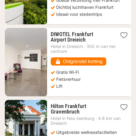
Goede verbinding met Frankfurt
Dichtbij luchthaven Frankfurt
Ideaal voor stedentrips
DIWOTEL Frankfurt
1
Airport Dreieich
nacht
Hotel in
Dreieich
·
350 m van het
vanaf
centrum
57
€
Ontgrendel korting
Gratis Wi-Fi
Fietsverhuur
Lift
Hilton Frankfurt
1
Gravenbruch
nacht
Hotel in
Neu-Isenburg
·
4.8 km van
vanaf
Dreieich
192
Uitgebreide wellnessfacilteiten
€