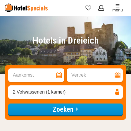
menu
Mijn
favorieten
Hotels in Dreieich
Aankomst
Vertrek
2 Volwassenen (1 kamer)
Zoeken