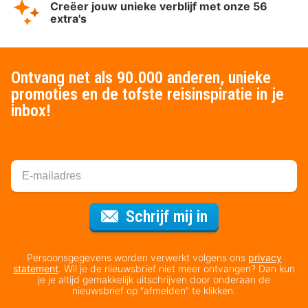
Creëer jouw unieke verblijf met onze 56
extra's
Ontvang net als 90.000 anderen, unieke
promoties en de tofste reisinspiratie in je
inbox!
Voor de nieuws
Schrijf mij in
Persoonsgegevens worden verwerkt volgens ons
privacy
statement
. Wil je de nieuwsbrief niet meer ontvangen? Dan kun
je je altijd gemakkelijk uitschrijven door onderaan de
nieuwsbrief op “afmelden” te klikken.