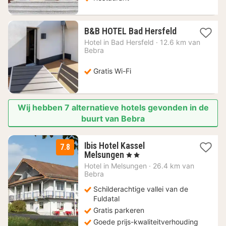
1
B&B HOTEL Bad Hersfeld
nacht
Hotel in
Bad Hersfeld
·
12.6 km van
vanaf
Bebra
75,70
€
Gratis Wi-Fi
Wij hebben 7 alternatieve hotels gevonden in de
buurt van Bebra
Ibis Hotel Kassel
7.8
1
Melsungen
, 2 Sterren
nacht
Hotel in
Melsungen
·
26.4 km van
vanaf
Bebra
75
Schilderachtige vallei van de
€
Fuldatal
Gratis parkeren
Goede prijs-kwaliteitverhouding