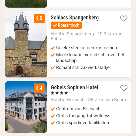
1
Schloss Spangenberg
9.5
nacht
Romantisch
vanaf
179,20
Hotel in
Spangenberg
·
19.3 km van
Bebra
€
Unieke sfeer in een kasteelhotel
Mooie locatie met uitzicht over het
landschap
Romantisch vakwerkstadje
1
Göbels Sophien Hotel
8.4
nacht
, 4 Sterren
vanaf
Hotel in
Eisenach
·
36.7 km van Bebra
129
€
Centrum van Eisenach
Gratis toegang tot wellness
Gratis sportieve faciliteiten