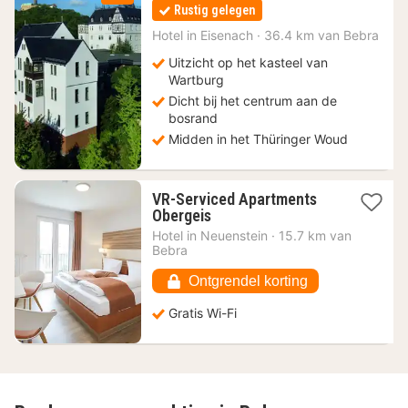
nachten
Rustig gelegen
vanaf
64
Hotel in
Eisenach
·
36.4 km van Bebra
€
Uitzicht op het kasteel van
Wartburg
Dicht bij het centrum aan de
bosrand
Midden in het Thüringer Woud
VR-Serviced Apartments
1
Obergeis
nacht
Hotel in
Neuenstein
·
15.7 km van
vanaf
Bebra
76,58
€
Ontgrendel korting
Gratis Wi-Fi