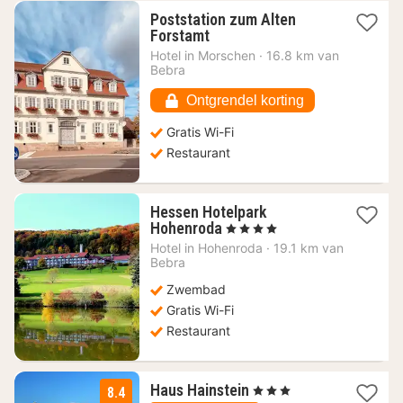
Poststation zum Alten
1
Forstamt
nacht
Hotel in
Morschen
·
16.8 km van
vanaf
Bebra
91,83
€
Ontgrendel korting
Gratis Wi-Fi
Restaurant
Hessen Hotelpark
1
Hohenroda
, 4 Sterren
nacht
Hotel in
Hohenroda
·
19.1 km van
vanaf
Bebra
135,62
Zwembad
€
Gratis Wi-Fi
Restaurant
2
Haus Hainstein
, 3 Sterren
8.4