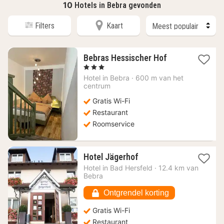
10
Hotels in Bebra gevonden
Filters
Kaart
1
Bebras Hessischer Hof
nacht
, 3 Sterren
vanaf
Hotel in
Bebra
·
600 m van het
97,66
centrum
€
Gratis Wi-Fi
Restaurant
Roomservice
1
Hotel Jägerhof
nacht
Hotel in
Bad Hersfeld
·
12.4 km van
vanaf
Bebra
85,98
€
Ontgrendel korting
Gratis Wi-Fi
Restaurant