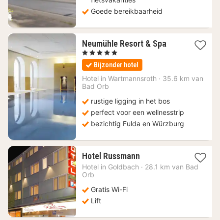
Goede bereikbaarheid
1
Neumühle Resort & Spa
nacht
, 5 Sterren
vanaf
Bijzonder hotel
289
€
Hotel in
Wartmannsroth
·
35.6 km van
Bad Orb
rustige ligging in het bos
perfect voor een wellnesstrip
bezichtig Fulda en Würzburg
1
Hotel Russmann
nacht
Hotel in
Goldbach
·
28.1 km van Bad
vanaf
Orb
93,36
Gratis Wi-Fi
€
Lift