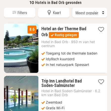
10
Hotels in Bad Orb gevonden
Filters
Kaart
Hotel an der Therme Bad
8.6
1
Orb
Rustig gelegen
nacht
vanaf
Hotel in
Bad Orb
·
950 m van het
centrum
183,60
€
Toegang tot de thermale baden
Idyllisch kuuroord
In het natuurpark Spessart
Trip Inn Landhotel Bad
1
Soden-Salmünster
nacht
Hotel in
Bad Soden-Salmünster
·
6.2
vanaf
km van Bad Orb
59,72
Zwembad
€
Gratis Wi-Fi