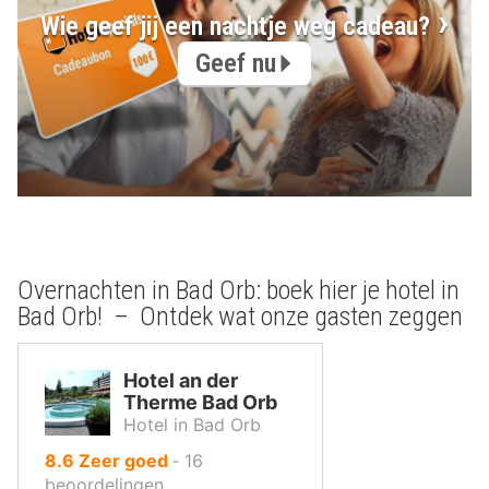
Wie geef jij een nachtje weg cadeau?
Geef nu
Overnachten in Bad Orb: boek hier je hotel in
Bad Orb! – Ontdek wat onze gasten zeggen
Hotel an der
Therme Bad Orb
Hotel in Bad Orb
uit
8.6
Zeer goed
‐
16
10
beoordelingen