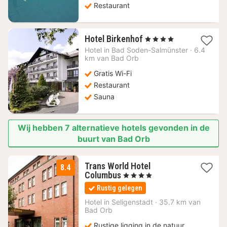
Restaurant
1
Hotel Birkenhof
, 4 Sterren
nacht
Hotel in
Bad Soden-Salmünster
·
6.4
vanaf
km van Bad Orb
117,76
Gratis Wi-Fi
€
Restaurant
Sauna
Wij hebben 7 alternatieve hotels gevonden in de
buurt van Bad Orb
Trans World Hotel
8.4
2
Columbus
, 4 Sterren
nachten
Rustig gelegen
vanaf
69
Hotel in
Seligenstadt
·
35.7 km van
Bad Orb
€
Rustige ligging in de natuur