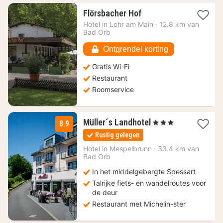
1
Flörsbacher Hof
nacht
Hotel in
Lohr am Main
·
12.8 km van
vanaf
Bad Orb
100,68
€
Ontgrendel korting
Gratis Wi-Fi
Restaurant
Roomservice
1
Müller´s Landhotel
, 3 Sterren
8.9
nacht
Rustig gelegen
vanaf
160
Hotel in
Mespelbrunn
·
33.4 km van
Bad Orb
€
In het middelgebergte Spessart
Talrijke fiets- en wandelroutes voor
de deur
Restaurant met Michelin-ster