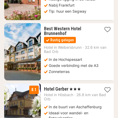
Nabij Frankfurt
Tip: huur een Segway
Best Western Hotel
1
Brunnenhof
nacht
Rustig gelegen
vanaf
127
Hotel in
Weibersbrunn
·
32.6 km van
Bad Orb
€
In de Hochspessart
Goede verbinding met de A3
Zonneterras
1
Hotel Gerber
, 3 Sterren
8.1
nacht
Hotel in
Hösbach
·
26.8 km van Bad
vanaf
Orb
100
In de buurt van Aschaffenburg
€
Ideaal voor wandel- en
fietsvakanties